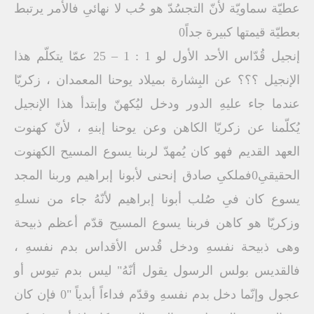
عطيّة سماويّة لأنّ التجسُدّ هو حُب لا نهائىِ فالأمر يرتبط
بعطيّة قيمتها كبيرة جداً0
إنجيل قُدّاس الأحد الأول لو 1 : 1 – 25 عمّا يتكلّم هذا
الإنجيل ؟؟؟ عن البِشارة بميلاد يوحنا المعمدان ، زكريّا
عندما جاء عليهِ الدور ودخل ليُكهنّ وإبتدأ هذا الإنجيل
يُكلّمنا عن زكريّا الكاهن وعن يوحنا إبنهِ ، لأنّ كهنوت
العهد القديم فهو كان يُمهدّ لربنا يسوع المسيح الكهنوت
الحقيقىِ0فملكىِ صادق إنحنى لأبونا إبراهيم وربنا المجد
يسوع كان فىِ صُلب أبونا إبراهيم لأنّهُ جاء من نسلهِ
وزكريّا هو كاهن فربنا يسوع المسيح قدّم أعظم ذبيحة
وهى ذبيحة نفسهِ ودخل قُدس الأقداس بدم نفسهِ ،
فالقديس بولس الرسول يقول أنّهُ" ليس بدم تيوس أو
عجول وإنّما دخل بدم نفسهِ وقدّم فداءاً أبدياً "0 فإن كان