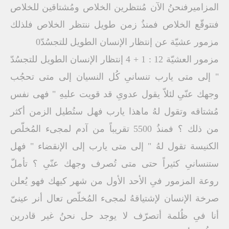
المزاميرفنحنُ الآن مُنتظرين الخلاص ومُشتاقين للخلاص
فنتوقّع الخلاص فمنذُ زمن طويل ننتظر الخلاص فلذلك
مزمور عشيّة عن إنتظار الإنسان الطويل للتجسُدّ0
مزمور العشيّة 12 : 1 + 4 إنتظار الإنسان الطويل للتجسُدّ
" إلى متى يارب تنسانىِ كُل النسيان إلى متى تحجُب
وجهك عنّىِ لئلاّ يقول عدوىِ قد قويت عليهِ " فهى نفس
مُشتاقه وتقول لهُ ماهذا يارب فهل ستُطيل الزمن أكثر
من ذلك ؟ فمنذُ 5500 تقريباً من آدم لمجىء المُخلّص
الكنيسة تقول لهُ " إلى متى يارب إلى الإنقضاء " فهل
ستنسانىِ كثيراً حتى متى تُصرف وجهك عنّىِ ؟ تأملّ
روعة المزمور فىِ الأحد الأول من شهر كيهك فهو يُعلن
صرخة الإنسان لإشتياقهُ لمجىء المُخلّص تعال أنر عينىّ
أنا فىِ ظُلمة أتصرّف لا يوجد حل نحنُ غير قادرين