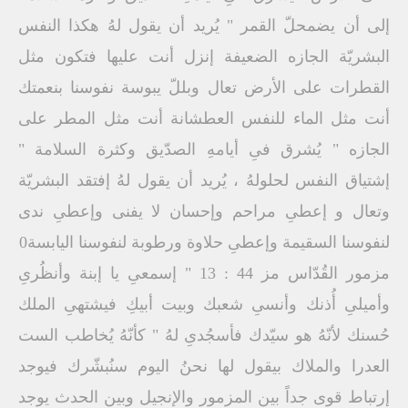
إلى أن يضمحلّ القمر " يُريد أن يقول لهُ هكذا النفس
البشريّة الجازه الضعيفة إنزل أنت عليها فتكون مثل
القطرات على الأرض تعال وبللّ يبوسة نفوسنا بنعمتك
أنت مثل الماء للنفس العطشانة أنت مثل المطر على
الجازه " يُشرق فىِ أيامهِ الصدّيق وكثرة السلامة "
إشتياق النفس لحلولهُ ، يُريد أن يقول لهُ إفتقد البشريّة
وتعال و إعطىِ مراحم وإحسان لا يفنى وإعطىِ ندى
لنفوسنا السقيمة وإعطىِ حلاوة ورطوبة لنفوسنا اليابسة0
مزمور القُدّاس مز 44 : 13 " إسمعىِ يا إبنة وأنظُرىِ
وأميلىِ أُذنك وأنسىِ شعبك وبيت أبيكِ فيشتهىِ الملك
حُسنك لأنّهُ هو سيّدك فأسجُدىِ لهُ " كأنّهُ يُخاطب الست
العدرا والملاك بيقول لها نحنُ اليوم سنُبشّرك فيوجد
إرتباط قوى جداً بين المزمور والإنجيل وبين الحدث يوجد