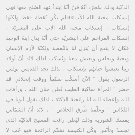
الذكيّة وذلك بمُجرّد أنّهُ قررّ أنّهُ إبتدأ عهد الصُلح معها فهى
إنسكاب محبة الله الآب00فلم تكُن نُقطة فقط ولكنّها
إنسكاب ، إنسكاب محبة الله الآب على البشريّة ،
إنسكاب المراحم على البشريّة حتى أنّهُ بذل إبنهُ الوحيد
فكان لا ينفع أن يُنزل لنا بالنُقطة ولكنّهُ لاَزَم الإنسان
ويحبهُ ويجلس ويعيش معنا ويُسكب لذلك لابُد أنّ أولاد
ربنا يعيشوا حياتهُم بإنسكاب ، لذلك نجد القديس بولس
الرسول يقول " الآن أسكُب سكيباً ووقت إنحلالىِ قد
حضر " المرأة ساكبة الطيب تُعلن حنان الله ، ورأفات
الله وإعطاء الله لنا رائحتهُ الذكيّة ، لذلك يقول أبونا فىِ
القُدّاس " وعلّمنا طُرق الخلاص " ، لابُد أنّ الشمّاس
يمسك الشورية وذلك ليُعلن رائحة المسيح الذكيّة الذى
تجسدّ وتأنّس وكُل الكنيسة تشتّم الرائحة فهو حُب لا