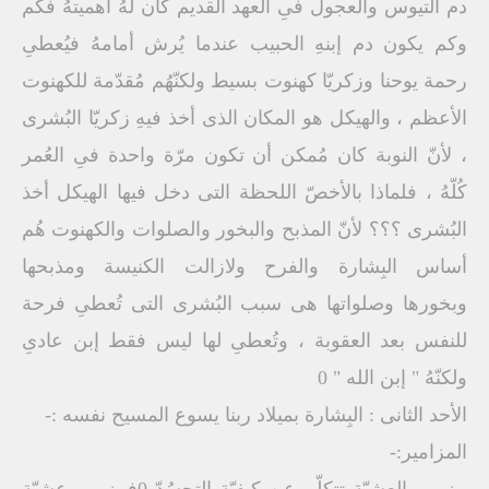
دم التيوس والعجول فىِ العهد القديم كان لهُ أهميتهُ فكم
وكم يكون دم إبنهِ الحبيب عندما يُرش أمامهُ فيُعطىِ
رحمة يوحنا وزكريّا كهنوت بسيط ولكنّهُم مُقدّمة للكهنوت
الأعظم ، والهيكل هو المكان الذى أخذ فيهِ زكريّا البُشرى
، لأنّ النوبة كان مُمكن أن تكون مرّة واحدة فىِ العُمر
كُلّهُ ، فلماذا بالأخصّ اللحظة التى دخل فيها الهيكل أخذ
البُشرى ؟؟؟ لأنّ المذبح والبخور والصلوات والكهنوت هُم
أساس البِشارة والفرح ولازالت الكنيسة ومذبحها
وبخورها وصلواتها هى سبب البُشرى التى تُعطىِ فرحة
للنفس بعد العقوبة ، وتُعطىِ لها ليس فقط إبن عادىِ
ولكنّهُ " إبن الله " 0
الأحد الثانى : البِشارة بميلاد ربنا يسوع المسيح نفسه :-
المزامير:-
مزمور العشيّة تتكلّم عن كيفيّة التجسُدّ 0فمزمور عشيّة