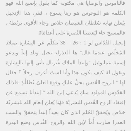
فالناموس والوصايا هى مكتوبة كما يقول بإصبع الله فهو
الكلمة هو اللوغوس هو ربنا يسوع ، ففىِ هذا الإنجيل
بيُعلن نهاية سُلطان الشيطان خلاص وجاء الأقوى يربُطهُ ،
فالمسيح جاء ليُعطينا النُصرة على أعدائنا0
إنجيل القُدّاس لو 1 : 26 – 38 يتكلّم عن البِشارة بميلاد
المُخلّص عندما قال" ها العذراء تحبل وتلد إبناً وتدعو
إسمهُ عمانوئيل "وإبتدأ الملاك غُبريال يأتىِ إليها بالبِشارة
وتقول لهُ كيف يكون هذا وأنا لستُ أعرف رجلاً ؟ فقال
لها " الروح القُدس يحلُ عليكِ وقوة العلىّ تُظللُكِ فلذلك
القدّوس المولود منكِ يُدعى إبن الله " إبتدأنا نسمع عن
إفتقاد الروح القُدس للبشريّة فهُنا يُعلن إنعام الله للبشريّة
خلاص ويُحققّ الحُلم الذى كان بعيداً إبتدأ يتحققّ والست
العدرا صارت أُماً لإبن الله والروح القُدس وضع البذرة