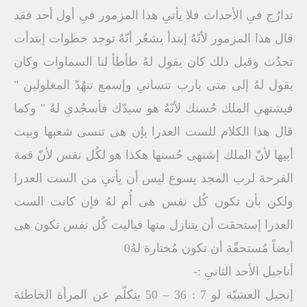
تدارُج فىِ الأحداث فلا يأتىِ هذا المزمور فىِ أول أحد فقد
قال هذا المزمور لأنّهُ إبتدأ يشعُر أنّهُ توجد خطوات إبتدأت
تحدُث وقبل ذلك كان يقول لهُ طأطأ لنا السماوات وكان
يقول لهُ إلى متى يارب تنسانىِ وإسمع تنهُدّ المغلولين "
فيشتهىِ الملك حُسنك لأنّهُ هو سيدّك فأسجُدىِ لهُ " وكما
قال هذا الكلام للست العدرا بإن هى تنسى شعبها وبيت
أبيها لأنّ الملك إشتهى حُسنها هكذا هو لكُل نفس لأنّ قمة
الفرحة لرب المجد يسوع ليس أن يأتىِ من الست العدرا
ولكن بأن تكون كُل نفس هى أُم لهُ فإن كانت الست
العدرا إستحقت أن يتنازل منها فياليت كُل نفس تكون هى
أيضاً مُستحقّة أن تكون مُختارة لهُ0
أناجيل الأحد الثانىِ :-
إنجيل العشيّة لو 7 : 36 – 50 يتكلّم عن المرأة الخاطئة