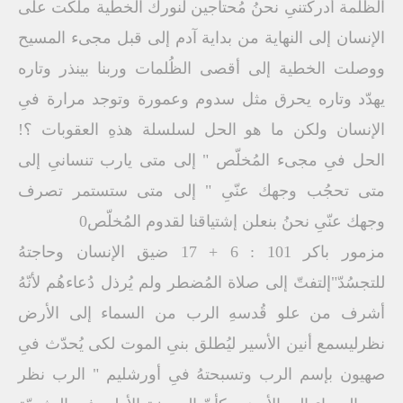
الظُلمة أدركتنىِ نحنُ مُحتاجين لنورك الخطية ملكت على
الإنسان إلى النهاية من بداية آدم إلى قبل مجىء المسيح
ووصلت الخطية إلى أقصى الظُلمات وربنا بينذر وتاره
يهدّد وتاره يحرق مثل سدوم وعمورة وتوجد مرارة فىِ
الإنسان ولكن ما هو الحل لسلسلة هذهِ العقوبات ؟!
الحل فىِ مجىء المُخلّص " إلى متى يارب تنسانىِ إلى
متى تحجُب وجهك عنّىِ " إلى متى ستستمر تصرف
وجهك عنّىِ نحنُ بنعلن إشتياقنا لقدوم المُخلّص0
مزمور باكر 101 : 6 + 17 ضيق الإنسان وحاجتهُ
للتجسُدّ"إلتفتّ إلى صلاة المُضطر ولم يُرذل دُعاءهُم لأنّهُ
أشرف من علو قُدسهِ الرب من السماء إلى الأرض
نظرليسمع أنين الأسير ليُطلق بنىِ الموت لكى يُحدّث فىِ
صهيون بإسم الرب وتسبحتهُ فىِ أورشليم " الرب نظر