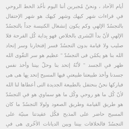
أيام الآحاد ، ونحنُ مُجبرين أننا اليوم نأخُذ الخط الروحىِ
فىِ قراءات شهر كيهك وشهر كيهك هو شهر الإحتفال
بالتجسُدّ الإلهىِ وكم يكون إنشغال الكنيسة جداً بالتجسُدّ
الإلهىِ لأنّ بدأ البُشرى بالخلاص فهو بِداية كُل الفرحة فلا
صليب ولا قيامة بدون التجسُدّ فسر إفتخارنا وسر إتحاد
الله بنا هو يكمُن فى التجسُدّ " عظيم هو سر التقّوى الله
ظهر فىِ الجسد " لأنّهُ إتحد بنا وحلّ بيننا وأخذ نفس
جسدنا وأخذ طبيعتنا طبيعتىِ فيها المسيح إتحد بِها هى هى
فباركها نحنُ بنحتفل بالطبيعة الجديدة التى أعطاها لنا الله
لأنّ كُل ما هو روحىِ وكُل ما هو سماوىِ هو فىِ التجسُدّ
هو طريق القيامة وطريق الصعود ولولا التجسُدّ ما كان
المسيح حاضر على المذبح فكُل عقيدتنا مبنيّة على
التجسُدّ فالخلافات بيننا وبين الديانات الأخُرى هى فىِ