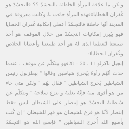
ولكن ما علاقة المرأة الخاطئة بالتجسُدّ ؟؟ فالتجسُدّ هو
غُفران الخطايا0فهذه المرأة جاءت لهُ وكانت معروفة فىِ
المدينة أنّها خاطئة فالتجسُدّ أعطى إمكانية غُفران الخطايا
فهو بيُبرز إمكانيات التجسُدّ من خلال الموقف هو أخذ
طبيعتنا ليُعطينا الذى لهُ هو أخذ طبيعتنا وأعطانا الخلاص
وغُفران الخطايا0
إنجيل باكرلو 11 : 20 – 28فهو بيتكلّم عن موقف ، عندما
حدث أنّهُم رأوهُ بيُخرج شياطين وقالوا " ببعلزبول رئيس
الشياطين يُخرج الشياطين " فقال لهُم " ولكن متى جاء
من هو أقوى منهُ فإنّهُ يغلبهُ و ينزع سلاحهُ " ويتكلّم عن
سُلطانهُ التجسُدّ هو إنتصار على الشيطان ليس فقط
إنتصار لأنّهُ هو فزع للشيطان هو قهر للشيطان " إن كُنت
بأصبع الله أُخرج الشياطين " فإصبع الله هو التجسُدّ