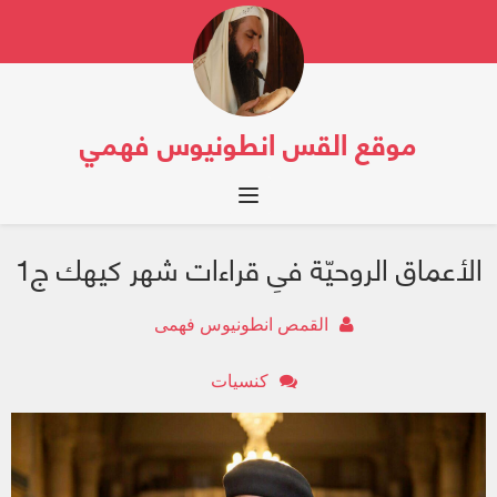
موقع القس انطونيوس فهمي
Toggle navigation
الأعماق الروحيّة فىِ قراءات شهر كيهك ج1
القمص انطونيوس فهمى
كنسيات