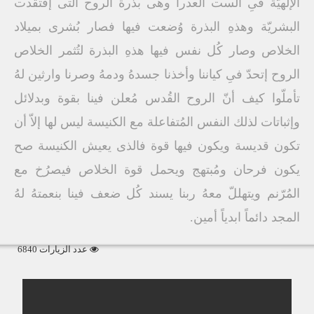
الإلهيّة فىِ الست العدرا وهى بذرة الروح التى إفتقدت
البشريّة وهذهِ البذرة وُضعت فيها فصار بُشرى بميلاد
الخلاص وصار كُل نفس فيها هذهِ البذرة لتُثمر الخلاص
الروح إتحدّ فىِ كياننا وأخذنا جسدهُ ودمهُ وصرنا وارثين لهُ
تأملّوا كيف أنّ الروح القُدس مُعلن فينا بقوة وبدلائل
وإثباتات لذلك النفس المُتفاعلة مع الكنيسة ليس لها إلاّ أن
تكون قديسة ويكون فيها قوة فالذى يعيش الكنيسة صح
يكون فرحان ومُبتهج ويحمل قوة الخلاص فيصرُخ مع
المُرّنم ويتهللّ معهُ ربنا يسند كُل ضعف فينا بنعمتهُ لهُ
المجد دائماً ابدياً أمين.
عدد الزيارات 6840