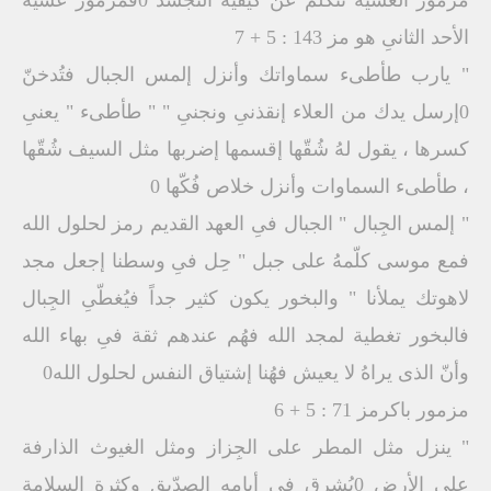
الأحد الثانىِ هو مز 143 : 5 + 7
" يارب طأطىء سماواتك وأنزل إلمس الجبال فتُدخنّ
0إرسل يدك من العلاء إنقذنىِ ونجنىِ " " طأطىء " يعنىِ
كسرها ، يقول لهُ شُقّها إقسمها إضربها مثل السيف شُقّها
، طأطىء السماوات وأنزل خلاص فُكّها 0
" إلمس الجِبال " الجبال فىِ العهد القديم رمز لحلول الله
فمع موسى كلّمهُ على جبل " حِل فىِ وسطنا إجعل مجد
لاهوتك يملأنا " والبخور يكون كثير جداً فيُغطّىِ الجِبال
فالبخور تغطية لمجد الله فهُم عندهم ثقة فىِ بهاء الله
وأنّ الذى يراهُ لا يعيش فهُنا إشتياق النفس لحلول الله0
مزمور باكرمز 71 : 5 + 6
" ينزل مثل المطر على الجِزاز ومثل الغيوث الذارفة
على الأرض 0يُشرق فىِ أيامهِ الصدّيق وكثرة السلامة