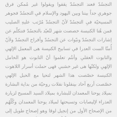
التجسُدّ فعند التجسُدّ يقفوا ويقولوا غير مُمكن فرق
جوهرىِ جداً بيننا وبين اليهود والإسلام فىِ التجسُدّ فجوهر
المسيحيّة فىِ التجسُدّ لأنّ التجسُدّ مُرّتب عليهِ الصليب
فمن هُنا الكنيسة خصصت شهر لتُعيّد بالتجسُدّ فنتكلّم عن
إشارات التجسُدّ ونبّوات عن التجسُدّ وأفراح التجسُدّ ولأنّ
أُمنّا الست العدرا فىِ تسابيح الكنيسة هى المعمل الإلهىِ
والتابوت العقلىِ وأنتُم تعلموا أنّ التابوت هو الحامل
الإلهىِ ولكنّها هى غير خشبىِ فهى حملت أسرار اللاهوت
الكنيسة خصّصت هذا الشهر لتحيا مع الحبل الإلهىِ
خصّصت أربع آحاد بينقلونا نقلات روحيّة من بداية البشارة
بميلاد يوحنا المعمدان للبشارة بميلاد السيد المسيح لزيارة
العذراء لإليصابات وتسبحتها لميلاد يوحنا المعمدان وكُلّهُم
من الإصحاح الأول من إنجيل لوقا وهو إصحاح طويل إلى