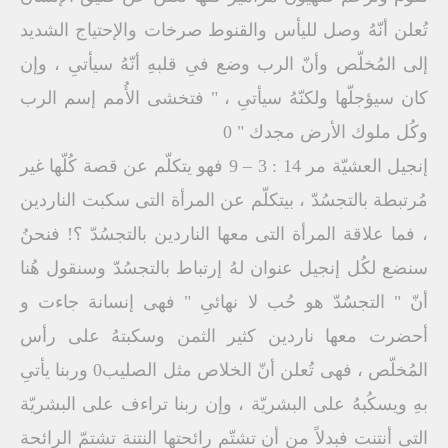
تُعلن أنّهُ وصل لليأس والقنوط صرخات والإحتياج الشديد
إلى المُخلّص وأنّ الرب وضع فىِ قلبهِ أنّهُ سيأتىِ ، وإن
كان سيؤجلّها ولكنّهُ سيأتىِ ، " فتخشى الأُمم إسم الرب
وكُل ملوك الأرض مجدك " 0
إنجيل العشيّة مر 14 : 3 – 9 فهو يتكلّم عن قصة كُلّها غير
مُرتبطة بالتجسُدّ ، بيتكلّم عن المرأة التى سكبت الناردين
، فما علاقة المرأة التى معها الناردين بالتجسُدّ ؟! فنحنُ
سنضع لكُل إنجيل عنوان لهُ إرتباط بالتجسُدّ وسنقول هُنا
أنّ " التجسُدّ هو حُب لا نهائىِ " فهى إنسانة جاءت و
أحضرت معها ناردين كثير الثمن وسكبتهُ على رأس
المُخلّص ، فهى تُعلن أنّ الخلاص مثل الصليب0 وربنا يأتىِ
بهِ ويسكُبهُ على البشريّة ، وإن ربنا تراءف على البشريّة
التى أنتنت فبدلاً من أن تشتّم رائحتها النتنة تشتمّ الرائحة