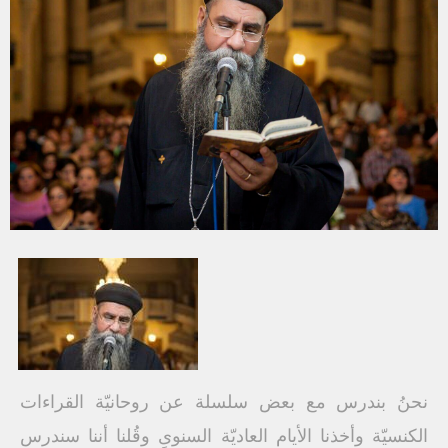
نحنُ بندرس مع بعض سلسلة عن روحانيّة القراءات
الكنسيّة وأخذنا الأيام العاديّة السنوىِ وقُلنا أننا سندرس