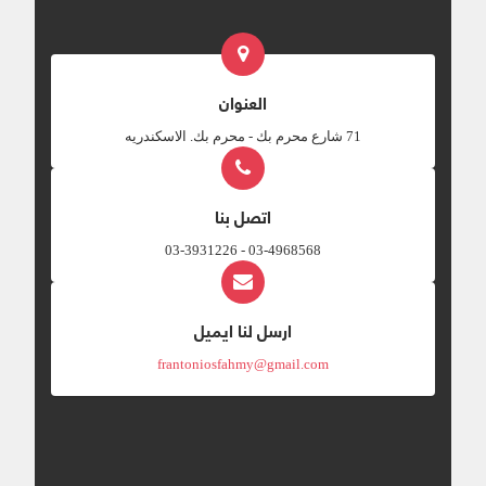
العنوان
‎71 شارع محرم بك - محرم بك. الاسكندريه
اتصل بنا
03-4968568 - 03-3931226
ارسل لنا ايميل
frantoniosfahmy@gmail.com