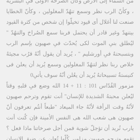
من السماء إلى الأرض وكأنّ الصرخة الأولى فىِ البشريّة
، وكأنّ الرب نظر وسمع تنهُدّ المغلولين ، وكأنّ الخطايا
صنعت لنا أغلال أى قيود تخيلّوا إن شخص من كثرة القيود
بيتنهدّ وغير قادر أن يحتمل فربنا سمع الصُراخ والتنهُدّ "
ليُطلق بنىِ الموت لكى يُحدّث فىِ صهيون بإسم الرب
وبتسبحتهُ فىِ أورشليم " ، يُريد أن يقول أنّهُ قرُب مجيئهُ
خلاص ربنا نظر لتنهُدّ المغلولين وسمع يُريد أن يعلن فى
كنيستةُ تسبيحاتهُ يُريد أن يعُلن أنّهُ سوف يأتىِ0
مزمور القُدّاس 101 : 11 + 14 الله وضع فىِ قلبهِ وقتاً
ليُعلن محبتهُ الشديدة للإنسان" أنت تقوم وترحم صهيون
لأنّهُ وقت الرأفة لأنّهُ جاء الميعاد "طبعاً أنتُم تعرفون أنّ
صهيون هى شعب الله هى النفس الأمينة فإن كُنت أنت
يارب تُريد أن تؤجلّ شوية فمن أجل صرخاتنا ماذا فعل ؟
تقوم وترحم صهيون مزامير كُلّها تُعلن عن ضيق الإنسان