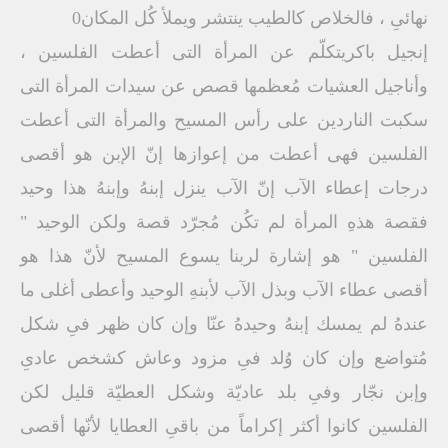
نهائىِ ، فالخلاص كالطيب ينتشر ويملأ كُل المكان0
إنجيل باكريتكلّم عن المرأة التى أعطت الفلسين ،
وأناجيل العشيات مُعظمها قصص عن سيدات المرأة التى
سكبت الناردين على رأس المسيح والمرأة التى أعطت
الفلسين فهى أعطت من إعوازها إنّ الإبن هو أقصى
درجات إعطاء الآب إنّ الآب ينزل إبنهُ وإبنهُ هذا وحيد
فقصة هذهِ المرأة لم تكُن مُجرّد قصة ولكن الوحيد "
الفلسين " هو إشارة لربنا يسوع المسيح لأنّ هذا هو
أقصى عطاء الآب وبذل الآب لأبنهِ الوحيد وأعطى أغلى ما
عندهُ لم يمسك إبنهُ وحيدهُ عنّا وإن كان ظهر فىِ شكل
مُتواضع وإن كان وُلد فىِ مزود وعاش كشخص عادىِ
وإبن نجّار وفىِ بلد عاديّة وشكل العطيّة قليل لكن
الفلسين كانوا أكثر إكراماً من باقىِ العطايا لأنّها أقصى