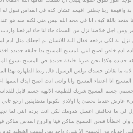
جد امور تفوق عقولنا ينبغى ان نصمت امامها الله اعطانا الاتح
بة وافهمة ربنا جعلني افهمه عشان كده في القداس نقول له
انا متحد باللة كيف انا في مجد الله ليس مني لكنه منه هو ع
 ومن اجل خلاصنا نزل من السماء جاء لنا جاء ليرفعنا واردت ا
 نزل لة لكي يرفعه فقال اللة للانسان لم اجعلك مثل ادم ل
ادم خلص اصبح ابني للمسيح المسيح بدا خليقه جديده اخذنا 
قه جديده هكذا نحن صرنا خليقة جديدة في المسيح يسوع المس
نه ما بقاش جسدك بولس الرسول قال ربط الطهاره بهذا المو
 المسيح انا اعضاء المسيح وانا وانتى انت اصبح ايدك اسمها 
 جسمي جسم المسيح شريك للطبيعة الالهيه جسم قابل للقداسه 
يء عارض عندما نخطئ يا اولادي نكونوا متضايقين ارجع تاني ل
لك حتى وان اخطأنا فنحن المسيح ساكن فينا والروح القدس ساكن في
للي اخذناه من المسيح الا شيء واحد بس ليست الخطيه عدم رغب