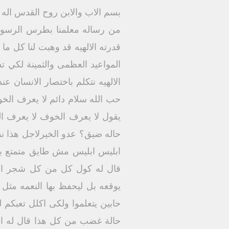
بسم الاب والابن روح القدس اله و
من رساله معلمنا بطرس الرسول ا
قدرته الالهيه قد وهبت لنا كل ما 
المواعيد العظمى والثمينة لكي تسي
الالهيه نتكلم باختصار الانسان 
حب الله سلام دائم لا يعرف الخو
يقول لا يعرف الخوف لا يعرف ال
حاله ضيق؟ عدو الخيرلاجل هذا نق
ابليس ابليس مش طايق متمتع بربن
قال له كول كل من كل شجر الفر
يوقعه بل ليحفظ بها النعمه مث
حابين يتعلموا ولكى اكلل تعبكم ل
حالة غضب من كل هذا قال له احذ