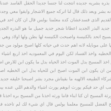
 بذره بشريه جديده انتجت لنا جنسا جديدا الحقل الفاسد عند
 بشر وبعد ذلك قال لنا اتركه جميع الاشجار وابقوا معي وجدن
القديم الذى فسدعشان كده معلمنا بولس قال ان كان احد في 
جديد البذر الجديد اعطانا شجر جديد جميل ما هو البذره الجدي
مسيح اتحد بالكنيسة واصبحت الكنيسه لها بطن ولها اولاد وهي
 على موبايله لانه اهم حدث في حياته كلها اصبح مولود من جديد 
الخطيه واخذ الفساد لكن اليوم في المعموديه اخذ اربع اشياء 
م اخذ المسيح بدل الموت اخذ الحياه بدل ما يكون ابن للارض ا
ن ان يكون ابن الموت اصبح ابن للحياه بدل ابن الخطيه اصبح 
شركاء الطبيعه الالهيه ما بقيناش مجرد بشر اصبحنا خليقه جدي
صعب اي حد فيكم يورث ابوهم يورث اشياء والدهم اللي عنده بي
 المسيح ان كنا ابناء فاننا ورثه اخذنا من المسيح بره اخذنا قد
 الفضل للمسيح معلمنا بولس قال اي شيء لك لم تاخذه فلما