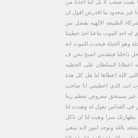
 بقيت صعب لا بل اننا اخذنا من
نا غير محدود ما اقدرش اقول ان
شركاء الطبيعه الالهيه بفضل من
 له اخذ الموت بتاعنا اخذ خطيتنا
خلة وهو الحياة فيحدث للموت انة
يدخل داخلنا فيتقدس اصبح نحن ف
سه اعطانا السلطان على الخطيه
لتى اللة اعطاها لنا هل كل هذة
ا رب انت الذي اعطيتني انا صاحب
ك غير مستحق مفروض تعظم ربنا
 في القداس نقول له وهبدت لنا
 بطهارتك سرا وهبت لنا ان ناكل
تحد بالله وتوجد امور لابد ينبغي