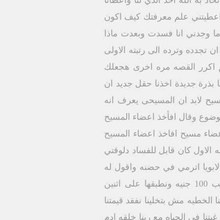
اد به الله اخذ الذي لنا واعطانا
 اعطيتني علم معرفتك كيف اكون
ندما وجدني انا فسدت وبعدت ماذا
ن تجدده وترده الى رتبته الاولى
م اكرر القصه مره اخرى هجعلك
بذرة جديدة اخذنا حقل جديد ان
يح لابد ان المسيحى يعرف انه
ضوع وقال افأخذ اعضاء المسيح
اعضاء مسيح افاخذ اعضاء المسيح
الاول كان قابل للفساد دلوقتي
ابويا اترمي في حضنه واقول له
سامحني انا وسخت هدومي يقول لي ما تخافش اغسل هدومك لكن انت برده ابني لما نجيب 100 جنيه ونطبقها على اثنين
نا الخطيه مش بتخلينا نفقد قيمتنا
تنا في الحياه مع ربنا خلقه ادم