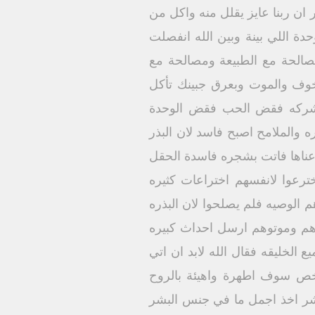
ان ربنا عايز يقلل منه واكل من
دة اللي بينة وبين الله انفصلت
صالحة مع الطبيعة ومصالحة مع
لخوف والموت وبعرق جبينك تأكل
الشركه فقض الحب فقض الوحدة
 والملامح اصبح فاسد لان البذر
رعناها فاتت بشجره فاسدة الحقل
ترعوا لانفسهم اختراعات كثيره
الوصيه فلم يصلحوا لان البذره
هم وموتوهم ارسل احداث كبيره
لخليقه فقال الله لابد ان اتي
خص سوف اطهرة واهيئة بالروح
البشر اخذ اجمل ما في جنس البشر