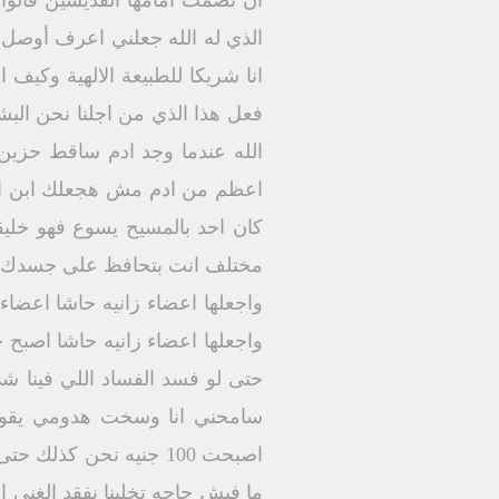
ان نصمت امامها القديسين قالوا تو
الذي له الله جعلني اعرف أوصل 
انا شريكا للطبيعة الالهية وكيف 
فعل هذا الذي من اجلنا نحن البشر
الله عندما وجد ادم ساقط حزين
اعظم من ادم مش هجعلك ابن ادم 
كان احد بالمسيح يسوع فهو خلي
مختلف انت بتحافظ على جسدك لا
واجعلها اعضاء زانيه حاشا اعضاء
واجعلها اعضاء زانيه حاشا اصبح
حتى لو فسد الفساد اللي فينا ش
اصبحت 100 جنيه نحن كذ
ما فيش حاجه تخلينا نفقد الغنى ا