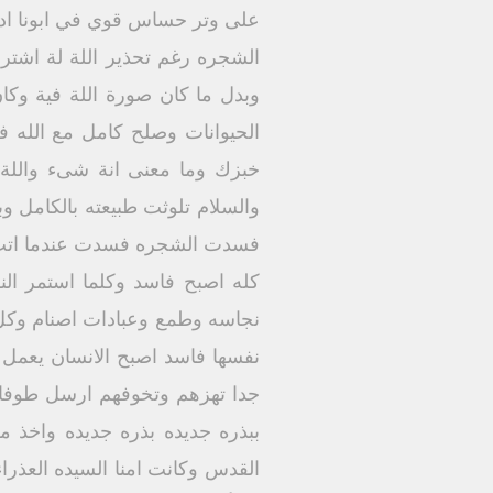
على وتر حساس قوي في ابونا ادم 
الشجره رغم تحذير اللة لة اشترط
وبدل ما كان صورة اللة فية وك
الحيوانات وصلح كامل مع الله ف
خبزك وما معنى انة شىء واللة
والسلام تلوثت طبيعته بالكامل و
فسدت الشجره فسدت عندما اتت بثم
كله اصبح فاسد وكلما استمر الن
نجاسه وطمع وعبادات اصنام وكل 
نفسها فاسد اصبح الانسان يعمل
جدا تهزهم وتخوفهم ارسل طوفان 
ببذره جديده بذره جديده واخذ
القدس وكانت امنا السيده العذراء