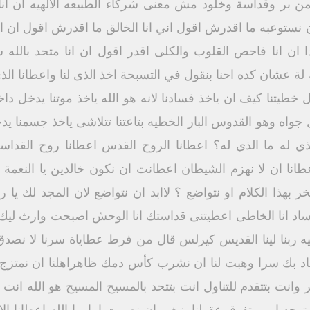
ح من بر وقداسة وخلود مش معنى شركاء الطبيعه الالهيه ان انا
 نستوعبه ما اقدرش اقول اني انا الخالق ما اقدرش اقول ان ا
ا ان انا فاحص القلوب والكلى اقدر اقول ان انا متحد بالله 
لة عشان كده احنا بنقول في التسبحة اخذ الذى لنا واعطانا الذي
خطيتنا كيف ان ياخذ فسادنا لانه هو الله ياخذ موتنا يدخل دا
ل جواه وهو القدوس البار الخطيه بتاعتنا تتلاشى ياخذ جسمنا 
الذي له ما الذي له؟ اعطانا الروح القدس اعطانا روح القدا
انا ان لا نهزم الشيطان اعطانت ان نكون خالدين يا النعمة ا
فتخر بهذا الكلام او نتواضع ؟ لاابد ان نتواضع لان المجد لك ي
فساد انا الخاطى اعطيتنى قداستك انا الوحش اصبحت وارث لي
ه ربنا لينا القديس كيرلس قال من فرط عطاياة سرنا لا نصدق
تحاد بك سرا وهبت لنا ان نشرب كأس دمك ظاهراهلنا ان نمتزج
 وانت بتتقدم للتناول انت بتتحد بالمسيح المسيح هو الله انت بت