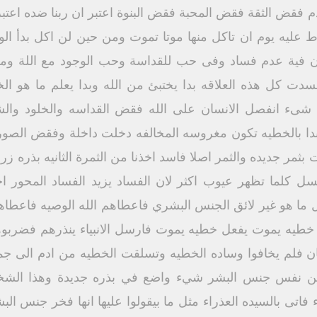
فقض الثقة فقض المحبة فقض البنوة اعتبر ان ربنا ضده اعتبر 
 عليه يوم ان تاكل منها موتا تموت ومن حين لن اكل بدأ الوح
ان فية عدم فساد وفى حب للقداسة وحب الوجود مع اللة وم
سدت كل هذه العلاقه بدا يختبئ من الله وبدا يعلم ما هو ا
 شىء انفصل الانسان على الله فقض القداسه والخلود و
بدا بالخطيه تكون مغروسه المخالفه دخلت داخلة وفقض الصوره
ر جديده والثمر اصلا فاسد اخذنا من الثمرة الثانيه بذره ز
سل كلما تظهر عيوب اكثر لان الفساد يزيد الفساد المحور اخ
ما هو غير لائق الجنس البشري فاعطاهم الله الوصيه فاعطاهم 
 خطيه يموت يفعل خطيه يموت فارسل الانبياء ينذرهم فضربو
فلم يخافوا وساده الخطيه وتسلقت الخطيه من ادم الى جميع ا
 من نفس جنس البشر شيء واضع في بذره جديدة وهذا الش
 فاتى بالسيده العذراء مثل ما بيقولوا عليها انها فخر جنس 