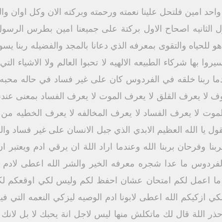
احد امين فلتحل علينا نعمته ورحمته وبركته الان وكل اوان وال
لثانيه اصحاح الاول بركتة على جميعنا امين بطرس الرسول 
هو للحياه والتقوى بمعرفه الذي دعانا بالمجد والفضيله ربنا يس
روا بها شركاء الطبيعه الالهيه لا تحبوا العالم ولا الاشياء ال
عندما ربنا خلقه في الفردوس كان على غير فساد في حاله محبه 
ف لا يعرف القلق لا يعرف الموت لا يعرف الفساد بمعنى عندن
موت لا يعرف الفساد لا يعرف المخالفه لا يعرف الخطيه من 
ول يا الله العظيم الابدي الذي جبل الانسان على غير فساد وا
ا وفرحان بربنا الله وعندما اراد اللة ان يرقي ادم ويعتبر 
دوس ما عدا شجره معرفه الخير والشر الله اعطى لادم الو
ل ما اعمل لكم امتحان عشان احفظ لكم وليس لكي اوقعكم لك
كي ازكيكم الله اعطى لابونا ادم الوصيه ليزكي النعمه التي 
ر اللة قال لك ماتكلش منها ليس لاجل انة يحبك لا بل لانك ع