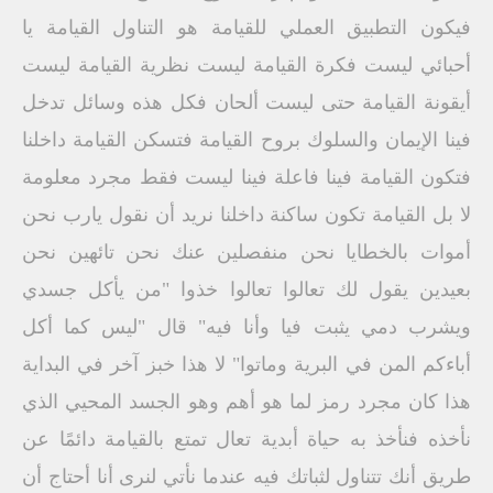
فيكون التطبيق العملي للقيامة هو التناول القيامة يا
أحبائي ليست فكرة القيامة ليست نظرية القيامة ليست
أيقونة القيامة حتى ليست ألحان فكل هذه وسائل تدخل
فينا الإيمان والسلوك بروح القيامة فتسكن القيامة داخلنا
فتكون القيامة فينا فاعلة فينا ليست فقط مجرد معلومة
لا بل القيامة تكون ساكنة داخلنا نريد أن نقول يارب نحن
أموات بالخطايا نحن منفصلين عنك نحن تائهين نحن
بعيدين يقول لك تعالوا تعالوا خذوا "من يأكل جسدي
ويشرب دمي يثبت فيا وأنا فيه" قال "ليس كما أكل
أباءكم المن في البرية وماتوا" لا هذا خبز آخر في البداية
هذا كان مجرد رمز لما هو أهم وهو الجسد المحيي الذي
نأخذه فنأخذ به حياة أبدية تعال تمتع بالقيامة دائمًا عن
طريق أنك تتناول لثباتك فيه عندما نأتي لنرى أنا أحتاج أن