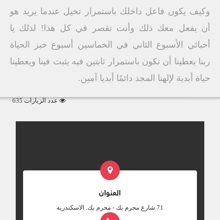
وكيف يكون فاعل داخلك باستمرار تخيل عندما يريد هو
أن يفعل معك ذلك وأنت تقصر في كل هذا! لذلك يا
أحبائي الأسبوع الثاني في الخماسين أسبوع خبز الحياة
ربنا يعطينا أن نكون باستمرار ثابتين فيه يثبت فينا ويعطينا
حياة أبدية لإلهنا المجد دائمًا أبديا آمين.
عدد الزيارات 635
العنوان
‎71 شارع محرم بك - محرم بك. الاسكندريه