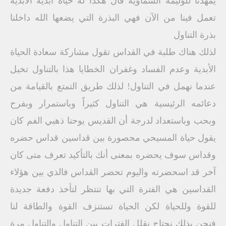
يمهدنا للوليمة السماوية قال هكذا له حياة أبدية الأبدية
تعمل فينا من الآن فهي البذرة التي يضعها الله داخلنا
بذرة التناول
لذلك هناك طلبة في القداس تقول مشاركة سعادة الحياة
الأبدية وعدم الفساد وغفران الخطايا هذا بالتناول تخيل
عندما نهمل في التناول! لذلك طريق التمتع بالقيامة من
دعائمه الرئيسية هي التناول كثيراً وباستمرار وبفرح
وبحب وباستعداد لدرجة أن القديس يوحنا ذهبي الفم كان
يقول حياة المسيحي محصورة بين قداسين قداس حضره
وقداس سوف يحضره بمعنى أنك بالتأكيد تعرف متى كان
آخر قد اسحضرته واليوم تحضر القداس فالذي بين هؤلاء
القداسين هي الفترة التي بها تنتظر لتأخذ دفعة جديدة
للقوة وللحياة لكن الحياة تستنزف القوة والطاقة لنا
فنحن بذلك نحتاج نقلل الفترات بين التناول والتناول مرة