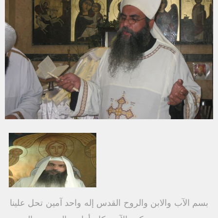
بسم الآب والابن والروح القدس إله واحد آمين تحل علينا