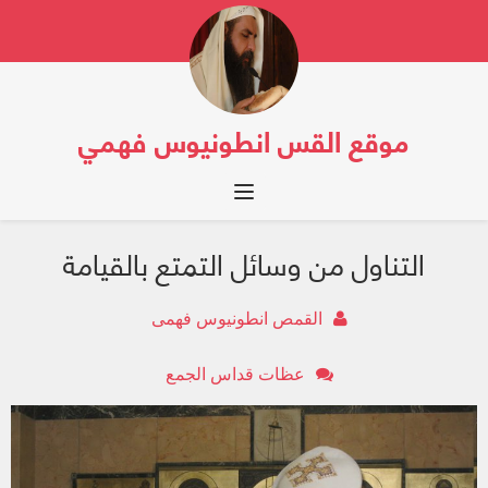
موقع القس انطونيوس فهمي
Toggle navigation
التناول من وسائل التمتع بالقيامة
القمص انطونيوس فهمى
عظات قداس الجمع