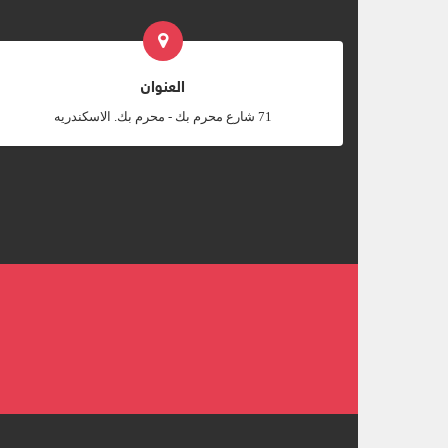
العنوان
‎71 شارع محرم بك - محرم بك. الاسكندريه