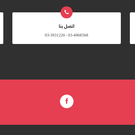
اتصل بنا
03-4968568 - 03-3931226