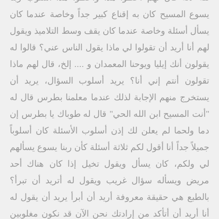
يسوع المسيح كان به إقناع كبير جداً وخاصة عندما كان
يسأل أسئلة وخاصة عندما كان يقف وسط التلاميذ ويقول
لهم أنا أريد أن تقولوا لي ماذا يقول الناس عني؟ قالوا له
يقولون أنك إيليا ويوحنا المعمدان و .... إلخ، قال لهم ماذا
تقولون أنتم إني أنا؟ يريد أسلوب السؤال، يريد أن
يستخرج منهم الإجابة لذلك عندما معلمنا بطرس قال له
"أنت المسيح ابن الله الحي" قال له طوباك يا بطرس إن
دما ولحما لم يعلن لك إذن أسلوب الأسئلة كان أسلوباً
جميلاً جداً أنا أقول لكم ثلاثة أسئلة كأن ربنا يسوع يسألهم
لي ولكم، كان يسأل ويقول تخيل إذا كان هناك أحد
مريض ويسأله سؤال غريب ويقول له أتريد أن تبرأ؟
بالطبع هي حقيقة معروفة أريد أن أبرأ يريد أن يقول له
أنا أريد أن أتأكد من إرادتك نحن الآن قد نكون مغلوبين