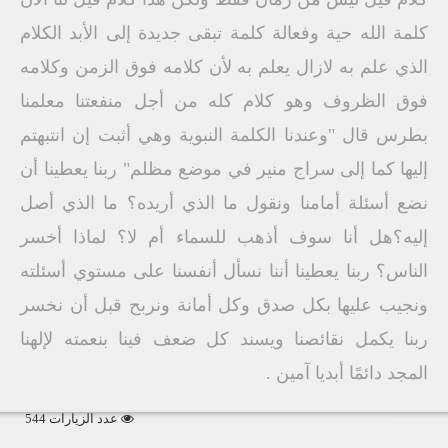
كلمة الله حية وفعالة كلمة تبقى جديدة إلى الأبد الكلام
الذي علم به لازال يعلم به لأن كلامه فوق الزمن وكلامه
فوق الظروف وهو كلام كله من أجل منفعتنا معلمنا
بطرس قال "وعندنا الكلمة النبوية وهي أثبت إن انتبهتم
إليها كما إلى سراج منير في موضع مظلم" ربنا يعطينا أن
نضع أسئلة أمامنا ونقول ما الذي أريده؟ ما الذي أصل
إليه؟هل أنا سوف أذهب للسماء أم لا؟ لماذا أخسر
الناس؟ ربنا يعطينا أننا نسأل أنفسنا على مستوي أسئلته
ونجيب عليها بكل صدق وكل أمانة ونربح قبل أن نخسر
ربنا يكمل نقائصنا ويسند كل ضعف فينا بنعمته لإلهنا
المجد دائمًا أبديا آمين .
عدد الزيارات 544