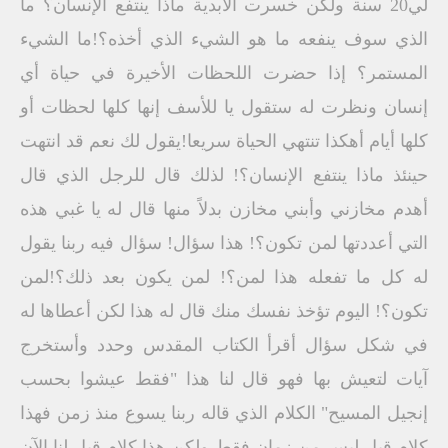
لي20 سنة ولكن خسرت الأبدية ماذا ينتفع الإنسان؟ ما
الذي سوف ينفعه ما هو الشيء الذي أخذه؟!ما الشيء
المستمر؟ إذا حضرت اللحظات الأخيرة في حياة أي
إنسان ونظرت له ستقول يا للأسف إنها كلها لحظات أو
كلها أيام أهكذا تنتهي الحياة سريعا!يقول لك نعم قد انتهت
حينئذ ماذا ينتفع الإنسان؟! لذلك قال للرجل الذي قال
أهدم مخازني وأبني مخازن بدلاً منها قال له يا غبي هذه
التي أعددتها لمن تكون؟! هذا سؤال! سؤال فيه ربنا يقول
له كل ما تفعله هذا لمن؟! لمن يكون بعد ذلك؟!لمن
تكون؟! اليوم تؤخذ نفسك منك قال له هذا لكن أعطاها له
في شكل سؤال أقرأ الكتاب المقدس وحدد وأستخرج
آيات لتعيش بها فهو قال لنا هذا "فقط عيشوا بحسب
إنجيل المسيح" الكلام الذي قاله ربنا يسوع منذ زمن فهذا
كلام قيل ليس من زمان فقط ولكن هذا كلام قيل لنا الآن