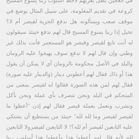
في العجين يظل يقربهم لاحظ أسلوب ربنا يسوع المسيح
كروعة في تقديم المعلومة، على سبيل المثال يوضع في
موقف صعب ويسألونه هل ندفع الجزية لقيصر أم لا؟
تخيل إذا ربنا يسوع المسيح قال لهم ندفع حينئذ سيقولون
له أنت تابع لقيصر وقيصر هو المستعمر فأنت بذلك غير
وطني وإن قال لهم لا ندفع سوف يهيجوا عليه الرومان
والبلد في الأصل محكومة بالرومان أي لا يمكن أن يقول
هذا أو ذاك فقال لهم أعطوني دينار (والدينار عليه صورة)
فقال لهم لمن هذه الصورة فقالوا له لقيصر بمعنى من
المتحكم في البلد ونحن نتصرف بأي عملة ونحن نأكل
ونشرب ونعمل بعملة قيصر فقال لهم إذن "أعطوا ما
لقيصر لقيصر وما لله لله" حينئذ من يستطيع أن يشتكي
عليه التابعين لقيصر أم لله؟! لا التابعين لقيصرولا التابعين
لله لأنه قال لهم أعطوا هذا وأعطوا هذا أسلوب ربنا