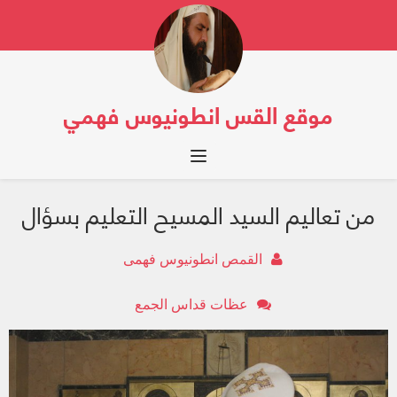
موقع القس انطونيوس فهمي
Toggle navigation
من تعاليم السيد المسيح التعليم بسؤال
القمص انطونيوس فهمى
عظات قداس الجمع