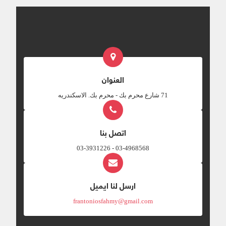
العنوان
‎71 شارع محرم بك - محرم بك. الاسكندريه
اتصل بنا
03-4968568 - 03-3931226
ارسل لنا ايميل
frantoniosfahmy@gmail.com