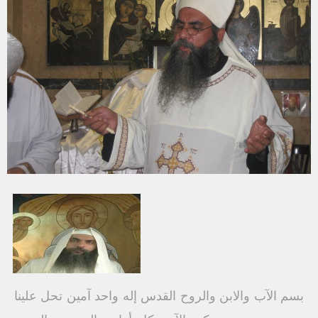
بسم الآب والابن والروح القدس إله واحد آمين تحل علينا