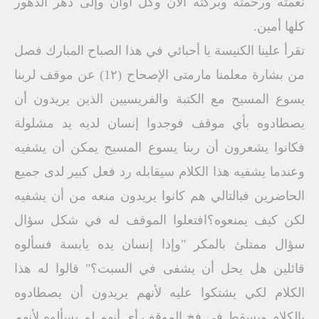
نعمته ورحمته وبركته الآن وكل أوان وإلى دهر الدهور
كلها أمين.
تقرأ علينا الكنيسة يا أحبائي في هذا الصباح المبارك فصل
من بشارة معلمنا مارمتى الإصحاح (1٢) عن موقف لربنا
يسوع المسيح مع الكتبة والفريسيين الذين يريدون أن
يصطادوه بأي موقف فوجدوا إنسان لديه يد مشلولة
فكانوا يشعرون أن ربنا يسوع المسيح يمكن أن يشفيه
وعندما يشفيه هذا الكلام سيقابله رد فعل كبير لدى جميع
الحاضرين فبالتالي هم كانوا يريدون منعه من أن يشفيه
لكن كيف يمنعوه؟افتعلوا الموقف له في شكل سؤال
سؤال ممتلئ بالمكر "وإذا إنسان يده يابسة فسألوه
قائلين هل يحل أن يشفى في السبت؟" قالوا له هذا
الكلام لكي يشتكوا عليه لأنهم يريدون أن يصطادوه
بالكلام ويسقط في فخ الموقف أي أنهم لم يسألوه لأنهم