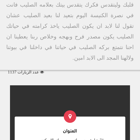
قلبك وليتقدس فكرك يتقدس بيتك بعلامه الصليب فانت
في نصرة الكنيسة اليوم بتعيد لنا بعيد الصليب عشان
تقول لنا لابد ان يكون الصليب ياخذ كرامته في حياتك
الصليب يكون مصدر فرح وبهجه وخلاص ربنا يعطينا ان
احنا نتمتع بركه الصليب في حياتنا في داخلنا في بيوتنا
ولالهنا المجد الى الابد امين.
عدد الزيارات 1137
العنوان