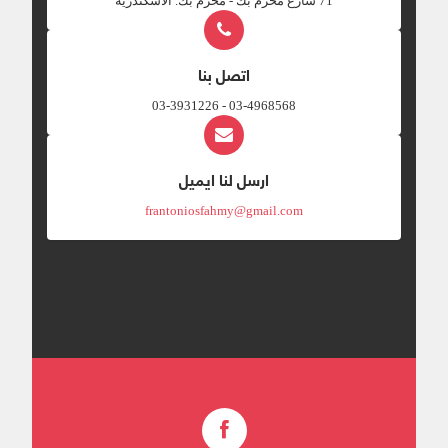
‎71 شارع محرم بك - محرم بك. الاسكندريه
اتصل بنا
03-4968568 - 03-3931226
ارسل لنا ايميل
frantoniosfahmy@gmail.com