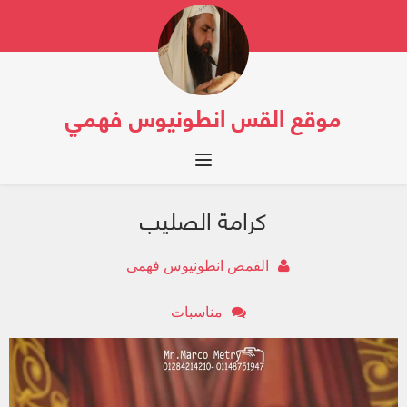
موقع القس انطونيوس فهمي
Toggle navigation
كرامة الصليب
القمص انطونيوس فهمى
مناسبات