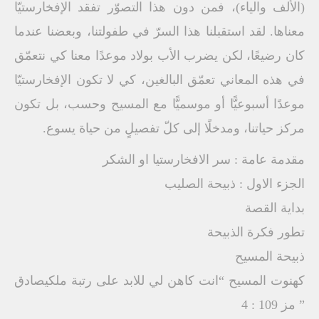
(الألف والياء)، فمن دون هذا التصوّر تفقد الإفخارستيّا
معناها. لقد استقبلنا هذا السرّ في طفولتنا، وبعضنا عندما
كان رضيعًا، لكن يضرب الأب بولاد موعدًا معنا كي نتعمّق
في هذه المعاني تعمّق البالغين، كي لا تكون الإفخارستيّا
موعدًا أسبوعيًّا أو موسميًّا مع المسيح وحسب، بل تكون
مركز حياتنا، ومدخلًا إلى كلّ تفصيلٍ من حياة يسوع.
مقدمة عامة : سر الافخارستيا او الشكر
الجزء الاول : ذبيحة الصليب
بداية القصة
تطور فكرة الذبيحة
ذبيحة المسيح
كهنوت المسيح “انت كاهن لي للابد على رتبة ملكيصادق
” مز 109 : 4