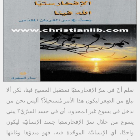
نعلم أنّ في سرّ الإفخارستيّا نستقبل المسيح فينا، لكن ألا
نبلغ من الصِغر ليكون هذا الأمر مُستحيلاً؟ أليس نحن من
ندخل في يسوع غير المحدود، أي في جسد السرّيّ؟ يبني
يسوع من خلال سرّ الإفخارستيا جسد الإنسانيّة ليكون
واحدًا، أي الإنسانيّة الموحّدة فيه، فهو مبدؤها وغايتها