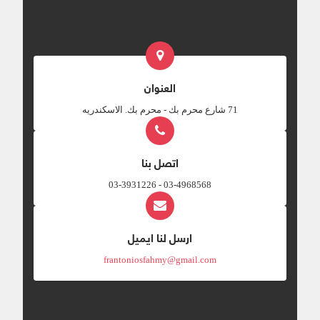
العنوان
‎71 شارع محرم بك - محرم بك. الاسكندريه
اتصل بنا
03-4968568 - 03-3931226
ارسل لنا ايميل
frantoniosfahmy@gmail.com