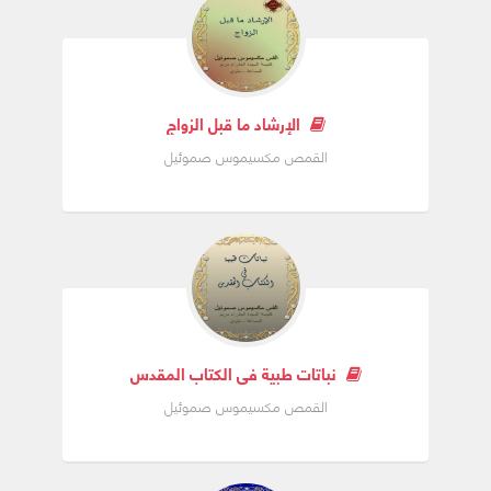
- ارتباطھا العمیق بالرب یسوع وخدمته طوال فترة
وجوده على الأرض ملازمة له مع التلامیذ حتى إلى
الصلیب ثم استمرارھا مع التلامیذ مواظبین على
الإرشاد ما قبل الزواج
الصلاة في انتظار الروح القدس إلى أن حل علیھم
القمص مكسيموس صموئيل
یوم الخمسین.
- ھي أم الرحمة إذ أن ملازمتھا للرب والتلامیذ جعلھا
تشعر باحتیاجاتنا وكأم حنون تسرع بطلب المعونة لنا
من ابنھا، مثلما فعلت یوم عرس قانا الجلیل (یو ۲)
حین شعرت بحاستھا احتیاجھم إلى خمر وفي ثقة
بقدرة ابنھا القدوس ورغم أن رد الرب یسوع لم یكن
واضحًا كانت واثقة من استجابته حتى أنھا قالت
نباتات طبية في الكتاب المقدس
للخدام "مَھْمَا قَالَ لَكُمْ فَافْعَلُوهُ" وھو لم یرد طلبھا
القمص مكسيموس صموئيل
رغم أن الساعة لم تكن قد أتت بعد لعمل معجزة كما
قال لھا.