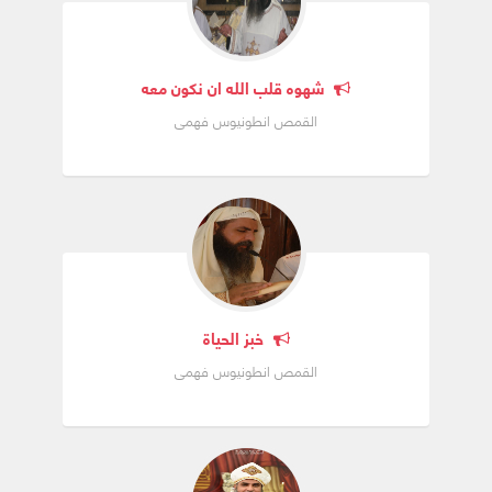
شهوه قلب الله ان نكون معه
القمص انطونيوس فهمى
خبز الحياة
القمص انطونيوس فهمى