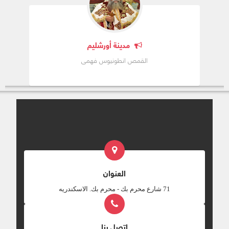
مدينة أورشليم
القمص انطونيوس فهمى
العنوان
‎71 شارع محرم بك - محرم بك. الاسكندريه
اتصل بنا