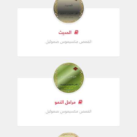
استحقت أن یحل الكلمة القدوس في أحشائھا ویأخذ
منھا جسدًا خاصًا له من أجل خلاصنا في مجمع
أفسس المسكوني
الحديث
الثالث سنة ٤۳۱ م برئاسة القدیس كیرلس الكبیر
القمص مكسيموس صموئيل
تأكد رسمیًا لقبھا أنھا الثیؤطوكوس وأضیفت مقدمة
قانون الإیمان "نعظمك یا أم النور الحقیقي ونمجدك
أیتھا العذراء القدیسة والدة الإله لأنك ولدت لنا
مخلص العالم".
- أنھا حواء الثانیة فبینما حواء الأولى عصت وتمردت
فجلبت الموت لنفسھا ولنسلھا جاءت حواء الثانیة
العذراء مریم بطاعتھا الفریدة فجلبت الخلاص والحیاة
مراحل النمو
بدل الموت.
القمص مكسيموس صموئيل
- أنھا الممتلئة نعمة والمباركة في النساء التي وجدت
نعمة عند لله حسب بشارة الملاك لھا وھي المطوبة
من جمیع الأجیال كما نطقت في تسبحتھا (لو ۱).