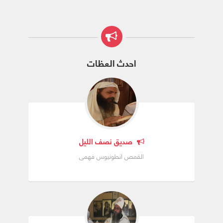
احدث العظات
صديق نصف الليل
القمص انطونيوس فهمى