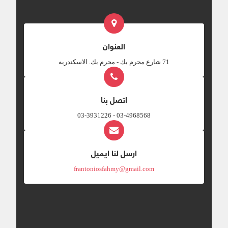
العنوان
‎71 شارع محرم بك - محرم بك. الاسكندريه
اتصل بنا
03-4968568 - 03-3931226
ارسل لنا ايميل
frantoniosfahmy@gmail.com