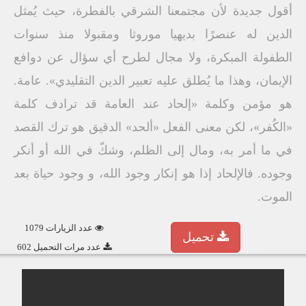
أقول جديدة لأن مجتمعنا الشرقي بالفطرة، حيث يُمثل
الدين له عنصرًا بديهيا موروثا ومقبولا منذ سنوات
الطفولة المبكرة، ولا مجال لطرح أي سؤال عن دوافع
الإيمان، وهذا ما يُطلق عليه تعبير الدين التقليدي». عامة.
هو مؤمن وكلمة «إلحاد عند العامة قد ترادف كلمة
«الكُفر»، لكن معنى الفعل «ألحد» الدقيق هو ترك القصد
في ما أمر به، ومال إلى الظلم، وشكّ في الله أو أنكر
وجوده. فالإلحاد إذا هو إنكار وجود الله، و وجود حياة بعد
الموت.
عدد الزيارات 1079
تحميل
عدد مرات التحميل 602