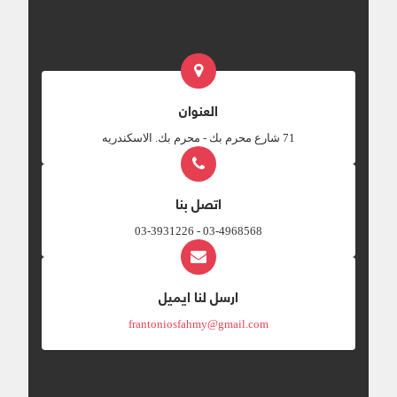
العنوان
‎71 شارع محرم بك - محرم بك. الاسكندريه
اتصل بنا
03-4968568 - 03-3931226
ارسل لنا ايميل
frantoniosfahmy@gmail.com