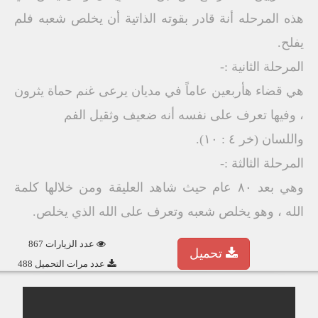
هذه المرحله أنة قادر بقوته الذاتية أن يخلص شعبه فلم
يفلح.
المرحلة الثانية :-
هي قضاء هأربعين عاماً في مديان يرعى غنم حماة يثرون
، وفيها تعرف على نفسه أنه ضعيف وثقيل الفم
واللسان (خر ٤ : ١٠).
المرحلة الثالثة :-
وهي بعد ٨٠ عام حيث شاهد العليقة ومن خلالها كلمة
الله ، وهو يخلص شعبه وتعرف على الله الذي يخلص.
عدد الزيارات 867
تحميل
عدد مرات التحميل 488