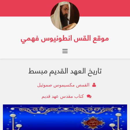
موقع القس انطونيوس فهمي
Toggle navigation
تاريخ العهد القديم مبسط
القمص مكسيموس صموئيل
كتاب مقدس عهد قديم