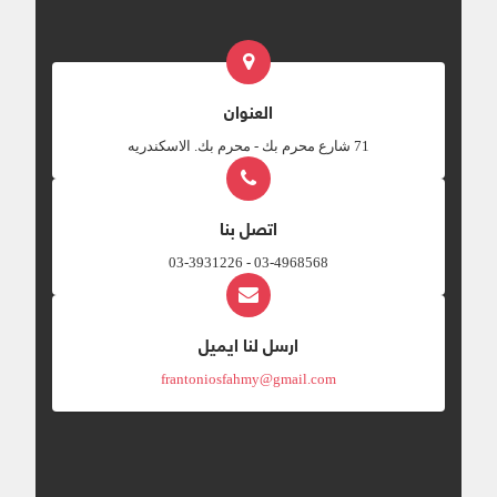
العنوان
‎71 شارع محرم بك - محرم بك. الاسكندريه
اتصل بنا
03-4968568 - 03-3931226
ارسل لنا ايميل
frantoniosfahmy@gmail.com