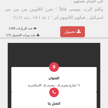
في القيام بعملهم .
وكلم الرب موسى قائلاً " تفرز اللاويين من بين بني
اسرائيل , فيكون اللاويون لى " ( عد 14:1 , تث 5:21)
عدد الزيارات 2368
تحميل
عدد مرات التحميل 570
العنوان
‎71 شارع محرم بك - محرم بك. الاسكندريه
اتصل بنا