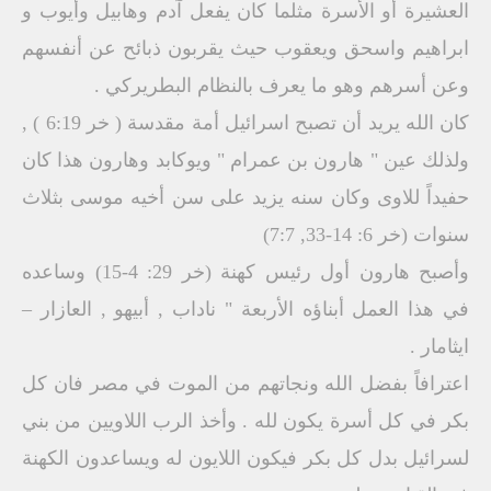
العشيرة أو الأسرة مثلما كان يفعل آدم وهابيل وأيوب و
ابراهيم واسحق ويعقوب حيث يقربون ذبائح عن أنفسهم
وعن أسرهم وهو ما يعرف بالنظام البطريركي .
كان الله يريد أن تصبح اسرائيل أمة مقدسة ( خر 6:19 ) ,
ولذلك عين " هارون بن عمرام " ويوكابد وهارون هذا كان
حفيداً للاوى وكان سنه يزيد على سن أخيه موسى بثلاث
سنوات (خر 6: 14-33, 7:7)
وأصبح هارون أول رئيس كهنة (خر 29: 4-15) وساعده
في هذا العمل أبناؤه الأربعة " ناداب , أبيهو , العازار –
ايثامار .
اعترافاً بفضل الله ونجاتهم من الموت في مصر فان كل
بكر في كل أسرة يكون لله . وأخذ الرب اللاويين من بني
لسرائيل بدل كل بكر فيكون اللايون له ويساعدون الكهنة