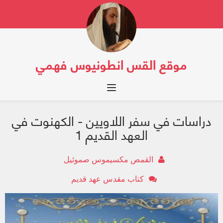
موقع القس انطونيوس فهمي
Toggle navigation
دراسات في سفر اللاويين - الكهنوت في
العهد القديم 1
القمص مكسيموس صموئيل
كتاب مقدس عهد قديم