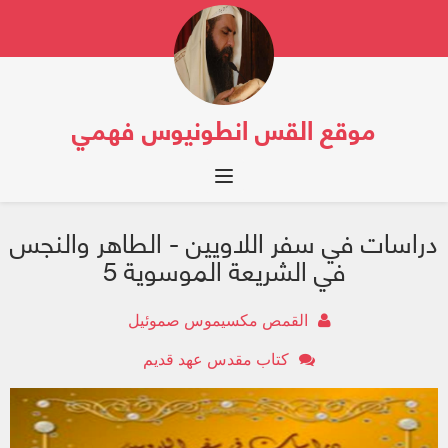
موقع القس انطونيوس فهمي
Toggle navigation
دراسات في سفر اللاويين - الطاهر والنجس
في الشريعة الموسوية 5
القمص مكسيموس صموئيل
كتاب مقدس عهد قديم