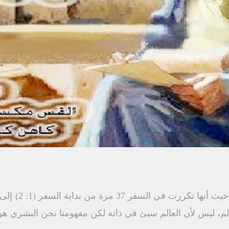
عالم، ليس لأن العالم سيئ في ذاته لكن مفهومنا نحن البشري ه