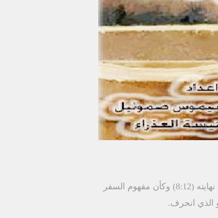
ه هو كلمة باطل (hebel) بالعبرية حيث أنها تكررت في السفر 37 مرة من بداية السفر (1: 2) إلى نهايته (8:12) وكأن مفهوم السفر
و الذي انحرف.