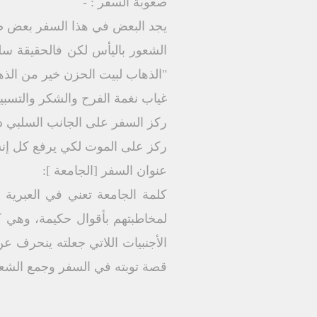
صعوبة السفر : -
يجد البعض في هذا السفر بعض صعو
الشعور باليأس لكن فالحقيقة سلي
"الذهاب لبيت الحزن خير من الذهاب لبيت الوليمة" (جا 7 :2) وال
غياب نغمة الفرح والشكر والتسبي
ركز السفر على الجانب السلبي دون
ركز على الموت لكي يرفع كل إنسا
عنوان السفر [الجامعة ]:
كلمة الجامعة تعني في العبرية 
لمخاطبتهم بأقوال حكيمة، وهي 
الأجنبيات اللاتي جعلته ينحرف ع
قصة توبته في السفر وجمع الشعب