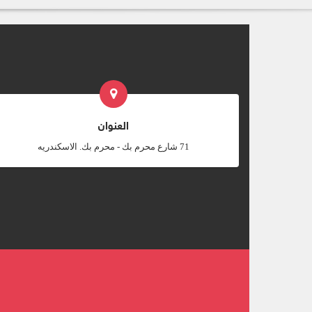
العنوان
‎71 شارع محرم بك - محرم بك. الاسكندريه