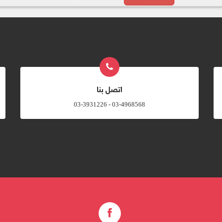
اتصل بنا
03-4968568 - 03-3931226