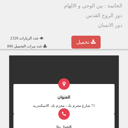
الخاتمة : بين الوحي و الالهام
دور الروح القدس
دور الانسان
عدد الزيارات 2329
تحميل
عدد مرات التحميل 896
العنوان
‎71 شارع محرم بك - محرم بك. الاسكندريه
اتصل بنا