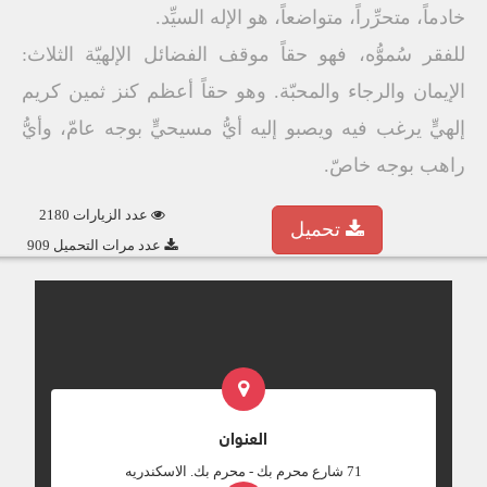
خادماً، متحرِّراً، متواضعاً، هو الإله السيِّد.
للفقر سُموُّه، فهو حقاً موقف الفضائل الإلهيّة الثلاث:
الإيمان والرجاء والمحبّة. وهو حقاً أعظم كنز ثمين كريم
إلهيٍّ يرغب فيه ويصبو إليه أيُّ مسيحيٍّ بوجه عامّ، وأيُّ
راهب بوجه خاصّ.
عدد الزيارات 2180
تحميل
عدد مرات التحميل 909
العنوان
‎71 شارع محرم بك - محرم بك. الاسكندريه