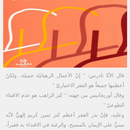
قال الأبّا تادرس: " إنّ الأعمال الرهبانيّة جميلة، ولكنّ
أعظمها جميعاً هو الفقر الاختياريّ "
وقال أوريجانيس من جهته: " كنز الراهب هو عدم الاقتناء
الطوعيّ "
وعليه، فإنّ نذر الفقر أعظم كنز ثمين كريم إلهيٍّ لأنّه
مبنيٌّ على الإيمان بالمسيح، والرغبة في الاقتداء به فقيراً،