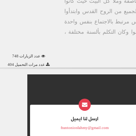
صفة وملأ كل البيت حيث كانوا
ميع من الروح القدس وابتدأوا
 أع 2 : 1 - 4 ) كان حلول الروح القدس مرتبط بالاجتماع بنفس واحدة
وا وكان التكلم بألسنة مختلفة ،
عدد الزيارات 748
عدد مرات التحميل 404
ارسل لنا ايميل
frantoniosfahmy@gmail.com