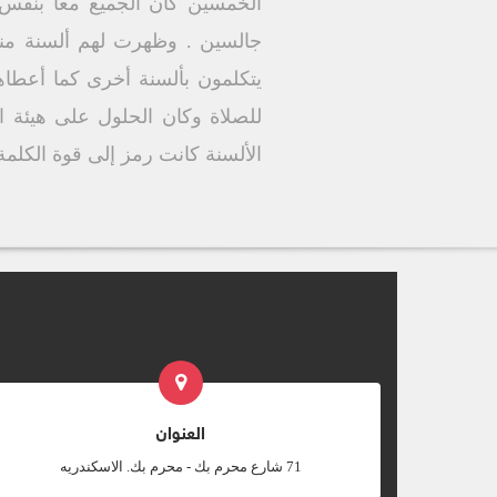
الخمسين كان الجميع معاً بنفس
جالسين . وظهرت لهم ألسنة منق
للصلاة وكان الحلول على هيئة الس
الألسنة كانت رمز إلى قوة الكلمة ،
العنوان
‎71 شارع محرم بك - محرم بك. الاسكندريه