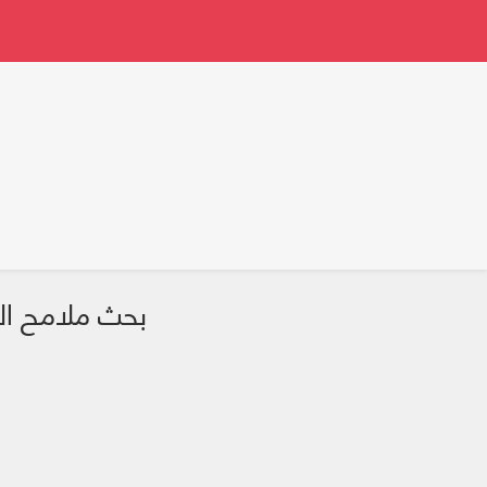
بحث ملامح الر