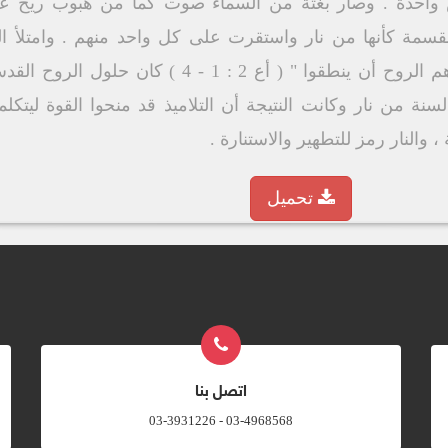
 واحدة . وصار بغتة من السماء صوت كما من هبوب ريح عا
سمة كأنها من نار واستقرت على كل واحد منهم . وامتلأ الج
يتكلمون بألسنة أخرى كما أعطاهم الروح أن ينطقوا " (
نة من نار وكانت النتيجة أن التلاميذ قد منحوا القوة ليتكلم
 والنار رمز للتطهير والاستنارة .
تحميل
اتصل بنا
03-4968568 - 03-3931226