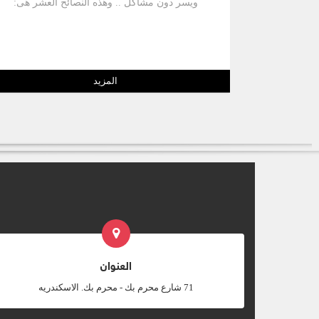
ويسر دون مشاكل .. وهذه النصائح العشر هى:
المزيد
العنوان
‎71 شارع محرم بك - محرم بك. الاسكندريه