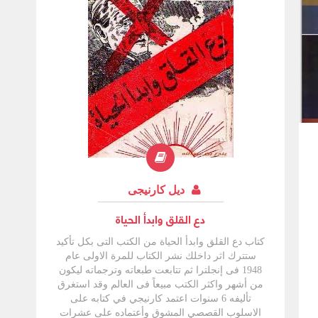
ديل كارنيجى
دع القلق وابدأ الحياة
كتاب دع القلق وابدأ الحياة من الكتب التى بكل تأكيد
ستترك اثر داخلك نشر الكتاب للمرة الاولى عام
1948 فى إنجلترا ثم تتابعت طبعاته وترجماته ليكون
من أشهر واكثر الكتب مبيعاً فى العالم وقد استغرق
تأليفه 6 سنوات اعتمد كارنيجي في كتابه على
الاسلوب القصصي المشوق وأعتماده على عشرات