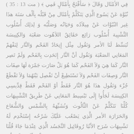
فِي الأمْثَال وَقَالَ ﴿ سَأفْتَحُ بِأمْثَالٍ فَمِي ﴾ ( مت 13 : 35 )
نُبُوَّة عَنْ يَسُوع الَّذِي يَتَكَلَّمْ بِأمْثَال مِنْ قَبْلُه بِألْف سَنَة هذَا
غِير النُبُوَّات عَنْ مِيلاَدُه وَحَيَاتُه وَصَلْبُه وَ لِذلِك أُسْلُوب
التَّشْبِية أُسْلُوب رَائِع حَقَائِقٌ اللاَهُوت صَعْبَة وَالكِنِيسَة
تُبَسِّط لَنَا الأمر وَتَقُول مِثْل إِتِحَادٌ الفَحْم وَالنَّار لِنَفْهَمْ
المَعَانِي الصَعْبَة وَنَقُول أنَّ النَّار إِتَحَدِت بِالفَحْم وَلَمْ تَصِر
النَّار كَمَا هِيَ وَلاَ الفَحْم كَمَا هُوَ بَلْ صَارَت جَمْرَة لَهَا صِفَات
النَّار وَصِفَات الفَحْم وَلاَ تَسْتَطِيعْ أنْ تَفْصِل بَيْنَهُمَا وَلاَ تَقْطَعْ
جُزْء وَتَقُول هذَا هُوَ النَّار فَقَطْ أوْ الفَحْم فَقَطْ قِدِّيسِي
الكِنِيسَة لَجَأُوا إِلَى تَبْسِيط المَعَانِي عَنْ طَرِيقٌ التَّشْبِيهَات
كُلِّنَا نَتَكَلَّمْ عَنْ الثَّالُوث وَنُشَبِّهَهُ بِالشَّمْس وَالشُّعَاع
وَالحَرَارَة الأمر الَّذِي يَصْعُب عَلَيْكَ شَرْحُه إِسْتَخْدِم لَهُ
تَشْبِيهَات شَرَح الأنْبَا رُوفَائِيل التَّجَسُد الَّذِي عِنْدَمَا جَاءَ قُلْنَا