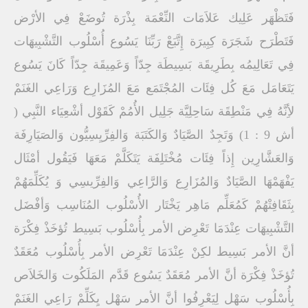
فَتَظْهَر عَلِيك عَلاَمَات النِّعْمَة بِذْرَة تُوضَعْ فِي الأرْض
فَتَطْرَح شَجَرَة كِبِيرَة إِتَّبَعْ رَبِّنَا يَسُوع أُسْلُوب التَّشْبِيهَات
فِي تَعَالِيمُه بِطَرِيقَة بَسِيطَة جِدّاً وَعَمِيقَة جِدّاً كَانَ يَسُوع
يَتَعَامَل مَعَ كُل فِئَات المُجْتَمَع مَعَ المُزَارِع وَرَاعِي الغَنَمْ
لأِنَّهُ فِي مَنْطِقَة سَاحِلِيَّة جَلِيل الأُمُمْ كَقَوْل أشْعِيَاء النَّبِي (
أش 9 : 1) وَتَجِدٌ الصَّيَادٌ وَالكَتَبَة وَالفِرِّيِسِيُّون وَالصَيَارِفَة
وَالعَشَّارِين إِذاً فِئَات مُخْتَلِفَة يَتَكَلَّمْ مَعَهَا فَيَقُول أمْثَال
يَفْهَمْهَا الصَّيَادٌ وَالمُزَارِع وَالرَّاعِي وَالفِرِّيسِي وَ يُكَلِّمَهُمْ
بِثَقَافِتْهُمْ كَمُعَلِّم مَاهِر يَخْتَار الأُسْلُوب المُنَاسِب وَأفْضَل
التَّشْبِيهَات عِنْدَمَا تَعْرِض الأمر بِأُسْلُوب بَسِيط تُؤخَذْ فِكْرَة
أنَّ الأمر بَسِيط لكِنْ عِنْدَمَا تَعْرِض الأمر بِأُسْلُوب مُعَقَدٌ
تُؤخَذْ فِكْرَة أنَّ الأمر مُعَقَدٌ يَسُوع قَدَّم المَلَكُوت وَالخَلاَص
بِأُسْلُوب سَهْل لِيَعْرِفُوا أنَّ الأمر سَهْل يِكَلِّمْ رَاعِي الغَنَمْ