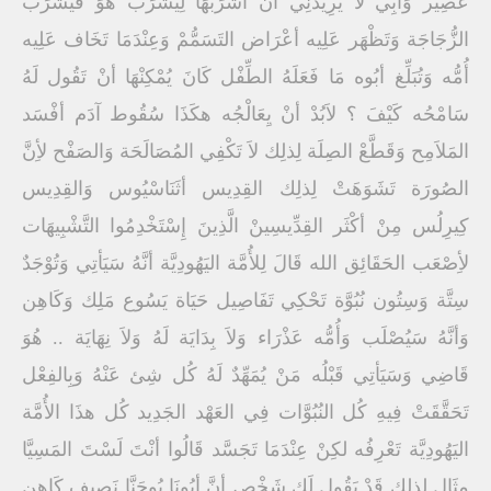
عَصِير وَأبِي لاَ يُرِيدَنِي أنْ أشْرَبْهَا لِيَشْرَب هُوَ فَيَشْرَب
الزُّجَاجَة وَتَظْهَر عَلِيه أعْرَاض التَسَمُّمْ وَعِنْدَمَا تَخَاف عَلِيه
أُمُّه وَتُبَلِّغ أبُوه مَا فَعَلَهُ الطِّفْل كَانَ يُمْكِنْهَا أنْ تَقُول لَهُ
سَامْحُه كَيْفَ ؟ لاَبُدْ أنْ يِعَالْجُه هكَذَا سُقُوط آدَم أفْسَد
المَلاَمِح وَقَطَّعْ الصِلَة لِذلِك لاَ تَكْفِي المُصَالَحَة وَالصَفْح لأِنَّ
الصُورَة تَشَوَهَتْ لِذلِك القِدِيس أثَنَاسْيُوس وَالقِدِيس
كِيرِلُس مِنْ أكْثَر القِدِّيسِينْ الَّذِينَ إِسْتَخْدِمُوا التَّشْبِيهَات
لأِصْعَب الحَقَائِق الله قَالَ لِلأُمَّة اليَهُودِيَّة أنَّهُ سَيَأتِي وَتُوْجَدٌ
سِتَّة وَسِتُون نُبُوَّة تَحْكِي تَفَاصِيل حَيَاة يَسُوع مَلِك وَكَاهِن
وَأنَّهُ سَيُصْلَب وَأُمُّه عَذْرَاء وَلاَ بِدَايَة لَهُ وَلاَ نِهَايَة .. هُوَ
قَاضِي وَسَيَأتِي قَبْلُه مَنْ يُمَهِّدٌ لَهُ كُل شِئ عَنْهُ وَبِالفِعْل
تَحَقَّقَتْ فِيهِ كُل النُبُوَّات فِي العَهْد الجَدِيد كُل هذَا الأُمَّة
اليَهُودِيَّة تَعْرِفُه لكِنْ عِنْدَمَا تَجَسَّد قَالُوا أنْتَ لَسْتَ المَسِيَّا
مِثَال لِذلِك قَدْ يَقُول لَك شَخْص أنَّ أبُونَا يُوحَنَّا نَصِيف كَاهِن