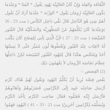
الثَّقَافَة وَالفِئَة وَإِنْ كَانْ الغَالِبِيَّة يَهُود يَقُول * المَنَا * وَعِنْدَمَا
يَكُون الغَالِبِيَّة رُومَان يَقُول * الوَزْنَة * عِنْدَمَا أرَادَ أنْ يَقُول
أهَمْ شِئ هُوَ الدَّاخِل قَالَ نَقِّي دَاخِل الكَأس ( مت 23 : 26
)وَعِنْدَمَا كَانَ يُكَلِّمَهُمْ عَنْ المَظْهَرِيَّة وَالشَكْلِيَّة قَالَ القُبُور
المُبَيَّضَة ( مت 23 : 27 ) لأِنَّ الَّذِي يَأتِي لِلفِصْح كَانَ يَكْتُب
لَهُ لاَفِتَات عِنْدَ القُبُور وَيُعْطُوهَا لُون مُمَيِّز حَتَّى لاَ يَمِسَّهَا
أحَدٌ وَيَتَنَجَّس هكَذَا قَالَ لِليَهُود القُبُور المُبَيَضَة لكِنْ دَاخِلْهَا
عِظَام نَجَاسَة الرُّومَان لاَ يَفْهَمُونَ ذلِِك .
(2) القِصَص :-
يَقُص قِصَّة يُرِيدْ أنْ يُكَلِّمْ اليَهُود وَيَقُول لَهُمْ هُنَاك كَرْم
أرْسَل صَاحِبُه عَبِيد إِلَى الكَرَّامِين فَضَرَبُوهُمْ وَأهَانُوهُمْ
فَأرْسَل إِبْنُه فَقَتَلُوه فَقَالَ صَاحِب الكَرْم يَأخُذ الكَرْم
وَيُسَلِّمُه لِكَرَّامِين آخَرِينْ( مت 21 : 33 – 41 ) اليَهُود فَهَمُوا