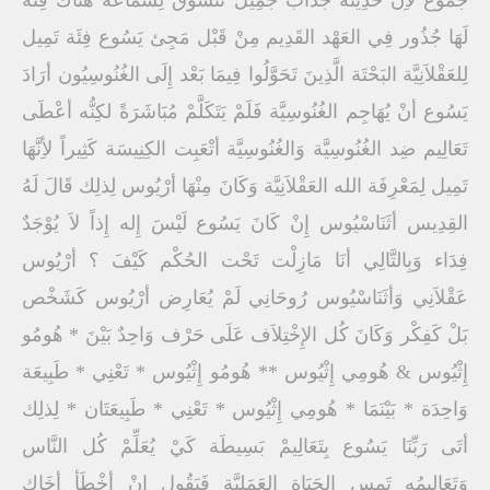
جُمُوع لأِنَّ حَدِيثُه جَذَّاب جَمِيل تَتَشَوَّقٌ لِسَمَاعُه هُنَاكَ فِئَة
لَهَا جُذُور فِي العَهْد القَدِيم مِنْ قَبْل مَجِئ يَسُوع فِئَة تَمِيل
لِلعَقْلاَنِيَّة البَحْتَة الَّذِينَ تَحَوَّلُوا فِيمَا بَعْد إِلَى الغُنُوسِيُون أرَادَ
يَسُوع أنْ يُهَاجِم الغُنُوسِيَّة فَلَمْ يَتَكَلَّمْ مُبَاشَرَةً لكِنُّه أعْطَى
تَعَالِيم ضِد الغُنُوسِيَّة وَالغُنُوسِيَّة أتْعَبِت الكِنِيسَة كَثِيراً لأِنَّهَا
تَمِيل لِمَعْرِفَة الله العَقْلاَنِيَّة وَكَانَ مِنْهَا أرْيُوس لِذلِك قَالَ لَهُ
القِدِيس أثَنَاسْيُوس إِنْ كَانَ يَسُوع لَيْسَ إِله إِذاً لاَ يُوْجَدٌ
فِدَاء وَبِالتَّالِي أنَا مَازِلْت تَحْت الحُكْم كَيْفَ ؟ أرْيُوس
عَقْلاَنِي وَأثَنَاسْيُوس رُوحَانِي لَمْ يُعَارِض أرْيُوس كَشَخْص
بَلْ كَفِكْر وَكَانَ كُل الإِخْتِلاَف عَلَى حَرْف وَاحِدٌ بَيْنَ * هُومُو
إِثْيُوس & هُومِي إِثْيُوس ** هُومُو إِثْيُوس * تَعْنِي * طَبِيعَة
وَاحِدَة * بَيْنَمَا * هُومِي إِثْيُوس * تَعْنِي * طَبِيعَتَان * لِذلِك
أتَى رَبِّنَا يَسُوع بِتَعَالِيمْ بَسِيطَة كَيْ يُعَلِّمْ كُل النَّاس
وَتَعَالِيمُه تَمِس الحَيَاة العَمَلِيَّة فَيَقُول إِنْ أخْطَأ أخَاك