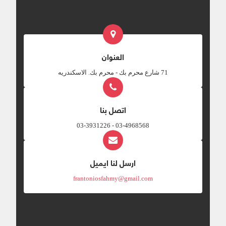
العنوان
‎71 شارع محرم بك - محرم بك. الاسكندريه
اتصل بنا
03-4968568 - 03-3931226
ارسل لنا ايميل
frantoniosfahmy@gmail.com