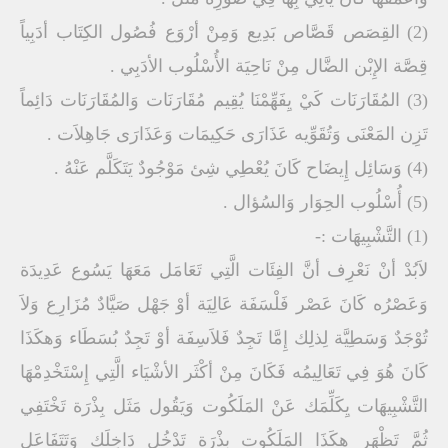
(2) القِصَص قَصَّاص بَدِيع وَمِنْ أرْوَع فُصُول الكِتَاب أدَبِياً
قِصَّة الإِبْن الضَّال مِنْ نَاحِيَة الأُسْلُوب الأدَبِي .
(3) المُقَارَنَات كَيْ يِفَهِّمْنَا يُقِيم مُقَارَنَات وَالمُقَارَنَات دَائِماً
تَزِن المَعْنَى وَتُقَوِّيه عَذَارَى حَكِيمَات وَعَذَارَى جَاهِلاَت .
(4) وَسَائِل إِيضَاح كَانَ يُعْطِي شِئ مَوْجُودٌ يَتَكَلَّم عَنْهُ .
(5) أُسْلُوب الحِوَار وَالسُؤال .
(1) التَّشْبِيهَات :-
لاَبُدْ أنْ نَعْرِف أنَّ الفِئَات الَّتِي تَعَامَل مَعَهَا يَسُوع عَدِيدَة
وَعَصْرُه كَانَ عَصْر فَلْسَفَة عَالِيَة أوْ جَهْل صَيَّادٌ مُزَارِع وَلاَ
تُوْجَدٌ وَسَطِيَّة لِذلِك إِمَّا تَجِدٌ فَلاَسِفَة أوْ تَجِدٌ بُسَطَاء وَهكَذَا
كَانَ هُوَ فِي تَعَالِيمُه فَكَانَ مِنْ أكْثَر الأشْيَاء الَّتِي إِسْتَخْدِمْهَا
التَّشْبِيهَات يِكَلِّمَك عَنْ المَلَكُوت وَيَقُول مَثَل بِذْرَة تَخْتَفِي
ثُمَّ تَظْهَر هكَذَا المَلَكُوت بِذْرَة تَدْخُل دَاخِلَك وَتَتَفَاعَل