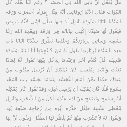
هَلْ يُعْقَل أنْ يَأتِي الله فِي الجَسَد ؟ رَغْم أنَّنَا نَعْلَم كُل
النُبُوَّات فَقَالَ الأنْبَا رُوفَائِيل أنَّهُ مِثْل إِمْرَأة أحْضَرَت وَرَقَة
لِسَيِّدْنَا البَابَا شِنُودَة تَقُول لَهُ فِيهَا صَلِّي لإِبْنِي لأِنَّهُ مَرِيض
فَيَقُول لَهَا سَيِّدْنَا إِكْتِبِي بَيَانَاتُه فِي وَرَقَة وَبِنِعْمِة الله رَبِّنَا
يِشْفِيه وَسَآتِي لِزِيَارَتِكُمْ وَعِنْدَمَا يَطْرِق سَيِّدْنَا البَابَا بَاب
هذِهِ السَيِّدَة لِزِيَارَتِهَا تَقُول لَهُ مَنْ ؟ يُجِيبَهَا أنَا البَابَا شِنُودَة
فَتُجِيبُه قُلْ كَلاَم آخَر وَعِنْدَمَا يَدْخُل بَيْتِهَا تَقُول لَهُ لِمَاذَا
تَعَبْت وَأتَيْت بِنَفْسَك كَانَ يُمْكِنَك أنْ تُرْسِل مَنْدُوب مِنْ
عِنْدَك هكَذَا نَحْنُ أمَام التَّجَسُد عِنْدَمَا تَجَسَّد رَب المَجْد
يَسُوع قُلْنَا كَانَ يُمْكِنُه أنْ يُرْسِل غَيْرُه وَقَدْ نَقُول كَانَ يُمْكِنُه
أنْ يِسَامِح وَيَصْفَح عَنْ آدَم عِنْدَمَا أكَلْ مِنْ الشَّجَرَة وَيَقُول
لِنُعْطِي تَشْبِية طِفْل حَذَّرُه أبُوه مِنْ زُجَاجِة صَبْغِة يُود
وَيَقُول لَهُ لاَ تَشْرَب مِنْهَا ثُمَّ يَنْظُر لَهَا الطِّفْل وَيَقُول أنَّ بِهَا