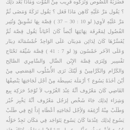
فَضَرَبَهُ اللُصُوص وَتَرَكُوه قَرِيب مِنْ المُوْت وَمَاذَا بَعْد ذلِك
؟ يَقُول مَرَّ عَلَيْهِ كَاهِن مَاذَا فَعَل ؟ يَقُول تَرَكَهُ وَمَضَى ثُمَّ
مَرَّ عَلَيْهِ لاَوِي( لو 10 : 30 – 37 ) قِصَّة بِهَا تَشْوِيقٌ وَتُثِير
الفُضُول لِمَعْرِفَة نِهَايَتِهَا أيْضاً كَانَ أحْيَاناً يَقُول قِصَّة ثُمَّ
يُفَسِّرْهَا كَانَ لِدَائِن مَدِينَان عَلَى الوَاحِدٌ خُمْسُمَائَة دِينَار
وَعَلَى الآخَر خَمْسُون وَ( لو 7 : 41 ) قِصَّة شَيِّقَة تَحْتَاج
تَفْسِير وَلِنَرَى قِصَّة الإِبْن الضَّال وَالسَّامِرِي الصَّالِح
وَالكَرَّام وَالكَرَّامِينْ وَ لَيْتَكَ تَرَى الأُسْلُوب القِصَصِي مِنْ
أيْنَ أخَذَهُ يَسُوع ؟ أرْمَلَة بَسِيطَة مِنْ أجْل لَجَاجَتِهَا يَنْصِفْهَا
القَاضِي كَانَ مَعْرُوف أنَّهُ عِنْدَ الغُرُوب لاَ تُوْجَدٌ حَرَكِة بِيع
وَشِرَاء لِذلِك جَاءَ شَخْص لِرَجُل مَعْرُوف أنَّهُ يَخْبِز خُبْز
وَطَلَبْ مِنْهُ أرْغِفَة وَلأِجْل لَجَاجَتِهِ أعْطَاه إِذاً لِح فِي طَلَبْ
يَسُوع لِذلِك عِنْدَمَا كَانَ يَسُوع يَتَوَاجَد فِي مَكَان تَجِدٌ حَوْلُه