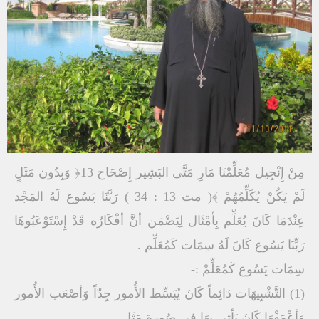
مِنْ إِنْجِيل مُعَلِّمْنَا مَارِ مَتَّى البَشِير إِصْحَاح 13﴿ وَبِدُون مَثَلٍ
لَمْ يَكُنْ يُكَلِّمُهُمْ ﴾( مت 13 : 34 ) رَبَّنَا يَسُوع لَهُ المَجْد
عِنْدَمَا كَانَ يُعَلِّم بِأمْثَال لِيَضْمَن أنَّ أفْكَارُه قَدْ إِسْتَوْعَبُوهَا
رَبِّنَا يَسُوع كَانَ لَهُ سِمَات كَمُعَلِّم .
سِمَات يَسُوع كَمُعَلِّمْ :-
(1) التَّشْبِيهَات دَائِماً كَانَ يُبَسِّط الأُمور جِدّاً وَأصْعَب الأُمور
وَأعْمَقْهَا كَانَ يَأتِي بِهَا فِي صُورِة مَثَل .