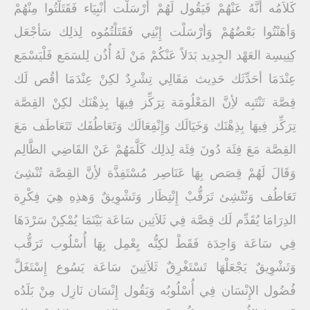
كَلاَمُه أنَّهُ عَنْهُمْ فَيَقُول لَهُمْ أرْسَلْت أنْبِيَاء فَقَتَلْتُوا مِنْهُمْ
وَأهَنْتُوا بَعْضُهُمْ وَأرْسَلْت إِبْنِي فَقَتَلْتُمُوه لِذلِك سَأجْعَل
كِنِيسِة العَهْد الجِدِيد بَدَلاً عَنْكُمْ مَنْ لَهُ أُذُن لِلسَمَع فَلْيَسْمَع
عِنْدَمَا أحَدِّثَك حَدِيث مَقَالِي تِشْرِدٌ لكِنْ عِنْدَمَا أقُص لَك
قِصَّة تَنْتَبِه لأِنَّ المَعْلُومَة تِرَكِّز فِيهَا بِذِهْنَك لكِنْ القِصَّة
تِرَكِّز فِيهَا بِذِهْنَك وَخَيَالَك وَإِنْفِعَالَك وَتَعَاطُفَك تَتَعَاطَف مَعَ
القِصَّة مَعَ فِئَة دُونَ فِئَة لِذلِك كَلَّمَهُمْ عَنْ القَاضِي الظَّالِم
وَقَالَ لَهُمْ قِصَص بِهَا عَنَاصِر مُسْتَفِذَّة لأِنَّ القِصَّة تُنْشِئ
تَعَاطُف وَتُنْشِئ تَرَقُّبْ إِنْتِظَار وَتَشْوِيقٌ وَهذِهِ هِيَ فِكْرِة
الدِرَامَا يُقَدِّم لَك قِصَّة فِي ثَلاَثِين سَاعَة بَيْنَمَا يُمْكِنْ سَرْدَهَا
فِي سَاعَة وَاحِدَة فَقَطْ لكِنُّه يِعْمِل بِهَا أُسْلُوب تَرَقُّب
وَتَشْوِيقٌ يَجْعَلْهَا تَسْتَغْرِقٌ ثَلاَثِينَ سَاعَة يَسُوع إِسْتَغَلَّ
فُضُول الإِنْسَان فِي أُسْلُوبُه وَيَقُول إِنْسَان نَازِل مِنْ بَلَدُه