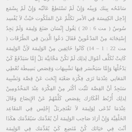
سَامْحُه بِينَك وَبِينُه وَإِنْ لَمْ تَسْتَطِعْ عَاتْبُه وَإِنْ لَمْ يِسْمَع
إِدْخِل الكِنِيسَة فِي الأمر تَكَلَّمْ عَنْ المَلَكُوت حَيْثُ لاَ يُفْسِد
سُوسٌ ( مت 6 : 20 ) يَقُول إِنْسَان صَنَعَ وَلِيمَة وَلَمْ يَجِدٌ
إِسْتِجَابَة مِنْ المَدْعُويِنْ فَقَالَ دَعُوا الَّذِينَ فِي الطُرُقَات (
مت 22 : 1 – 14) كَانُوا خَائِفِين مِنْ الوَلِيمَة لأِنَّ الوَلِيمَة
كَانِتْ تُكَلِّف أمْوَال لِذلِك لَمْ تَكُنْ مَجَّانِيَّة بَلْ إِمَّا سَيَدْفَعْ كَيْ
يَدْخُلْهَا وَإِمَّا سَيَخْسَر فِيهَا تَشْبِيهَات وَقِصَص بَسِيطَة تُعْطِي
المَعَانِي عِنْدَمَا تَرَى فِكْرَة صَعْبَة إِبْحَث عَنْ قِصَّة وَتَشْبِية
سَتَجِدٌ أنَّ القِصَّة تَثْبُت أكْثَر مِنْ الفِكْرَة عِنْدَ المَخْدُومِينْ
لِذلِك أُرْبُط أفْكَارَك بِقِصَص كَلِّمْهُمْ عَنْ الإِتِضَاع وَقَالَ
عِنْدَمَا تُدْعَى لِوَلِيمَة لاَ تَفْتَخِربَلْ إِجْلِس فِي المَقَاعِد
الخَلْفِيَّة وَإِنْ أرَادَ صَاحِب الوَلِيمَة أنْ يُقَدِّمَك سَيُقَدِّمَك هكَذَا
أنْتَ فِي حَيَاتَك كُنْ مُتَضِع كَيْ يُقَدِّمَك فِي الوَلِيمَة