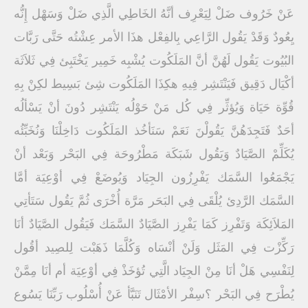
عَنْ خَرُوف ضَلْ لِيَعْرِف أنَّهُ الخَاطِي الَّذِي ضَلْ وَسَهْل إِنُّه
يِعُودٌ وَقَدْ يَقُول الرَّاعِي بِالفِعْل هذَا الأمر عِشْتُه حَتَّى رَبَّات
البُيُوت يَقُول لَهُنَّ أنَّ المَلَكُوت يُشْبِه خَمِير يَخْتَبِئ فِي ثَلاَثَة
أكْيَال دَقِيق فَيَنْتَشِر فِيهِ هكِذَا المَلَكُوت شِئ بَسِيط لكِنْ بِهِ
قُوِّة حَيَاة وَيُؤثِّر فِي كُل مَنْ حَوْلُه يَنْتَشِر دُونَ أنْ يَسْألُه
أحَدٌ فَتَجِدَهُنَّ يَقُولْنَ نَعَمْ سَنَأخُذ المَلَكُوت دَاخِلْنَا وَنُخَبِّئُه
يُكَلِّمْ الصَّيَادٌ وَيَقُول شَبَكَة مَطْرُوحَة فِي البَحْر وَبَعْد أنْ
يَجْمَعُوا السَّمَك يَفْرِزُون الجِيَاد وَيُوضَعْ فِي أوْعِيَة أمَّا
السَّمَك الرَّدِئ يُلْقَى فِي البَحَر مَرَّة أُخْرَى ثُمَّ يَقُول سَتَأتِي
المَلاَئِكَة وَتَفْرِز كَمَا يَفْرِز الصَّيَادٌ السَّمَك فَيَقُول الصَّيَادٌ أنَا
رَكِّزْت فِي المَثَل وَلَنْ أنْسَاه وَكُلَّمَا ذَهَبْت لِلصِيد أقُول
لِنَفْسِي هَلْ أنَا مِنْ الجِيَاد الَّتِي تُؤخَذْ فِي أوْعِيَة أم أنَا مِمَّنْ
يُطْرَح فِي البَحْر ؟سِفْر الأمْثَال تَنَبَّأ عَنْ أُسْلُوب رَبِّنَا يَسُوع