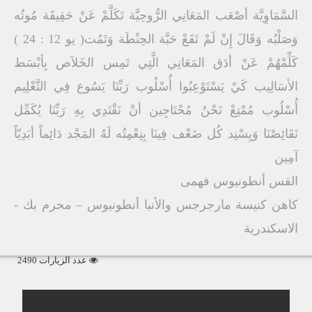
السَّمَاوِيَّة أصْعَب المَعَانِي الرُّوحِيَّة تَكَلَّمْ عَنْ حَقِيقَة مُوتُه
وَصَلْبُه وَقَالَ إِنْ لَمْ تَقَعْ حَبَّة الحِنْطَة وَتَمُت( يو 12 : 24 )
كَلِّمْهُمْ عَنْ أدَق المَعَانِي الَّتِي تَمِس الخَلاَص بِأبْسَط
الأسَالِيب كَيْ يَسْتَوْعِبُوا أُسْلُوب رَبِّنَا يَسُوع فِي التَّعْلِيم
أُسْلُوب مُمْتِعْ نَحْنُ مُحْتَاجِين أنْ نَقْتَدِي بِهِ رَبِّنَا يُكَمِّل
نَقَائِصْنَا وَيِسْنِد كُل ضَعْف فِينَا بِنِعْمِتُه لَهُ المَجْد دَائِماً أبَدِيّاً
آمِين
القس أنطونيوس فهمى
كاهن كنيسة مارجرجس والأنبا أنطونيوس – محرم بك -
الاسكندرية
عدد الزيارات 2490