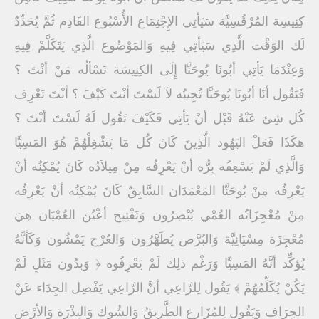
كِنِيسِة المُرْقُسِيَّة سَيَأتِي الإِجْتِمَاع الأُسْبُوع القَادِم ثُمَّ يُحَدِّدٌ
لَك الوَقْت الَّذِي سَيَأتِي فِيهِ وَالمَوْضُوع الَّذِي يَتَكَلَّمْ فِيهِ
وَعِنْدَمَا يَأتِي أبُونَا يُوحَنَّا إِلَى الكِنِيسَة نَسْألُه مَنْ أنْتَ ؟
فَيَقُول أنَا أبُونَا يُوحَنَّا تُجِيبُه لاَ لَسْتَ أنْتَ كَيْفَ ؟ أنْتَ تَعْرِف
كُل شِئ عَنْهُ قَبْل أنْ يَأتِي فَكَيْفَ تَقُول لَهُ لَسْتَ أنْتَ ؟
هكَذَا فَعَلْ اليَهُود الَّذِينَ كَانَ كُل مَا يَشْغِلْهُمْ هُوَ المَسِيَّا
وَالَّذِي لَمْ يَسْعِفُه بِرُّه أنْ يَعْرِفُه مِنْ مِيلاَدُه كَانَ يُمْكِنُه أنْ
يَعْرِفُه مِنْ يُوحَنَّا المَعْمَدَان السَّابِقٌ كَانَ يُمْكِنُه أنْ يَعْرِفُه
مِنْ مُعْجِزَاتُه العُمْي يُبْصِرُون وَتَفْتِيح أعْيُن العُمْيَان هِيَ
مُعْجِزَة مِسْيَانِيَّة وَالبُرَّص يُطَهَّرُون وَالعُرْج يَمْشُون وَكَأنَّهُ
يُؤكِّد أنَّهُ المَسِيَّا وَرَغْم ذلِك لَمْ يَعْرِفُوه ﴿ وَبِدُون مَثَلٍ لَمْ
يَكُنْ يُكَلِّمُهُمْ ﴾ يَقُول لِلرَّاعِي أنَّ الرَّاعِي يَفْصِل الجِدَاء عَنْ
الخِرَاف وَيَقُول لِلمُزَارِع الطَّرِيقٌ وَالشُوك وَالبِذْرَة وَالأرْض