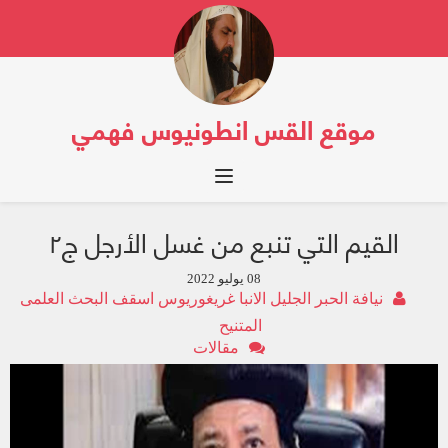
موقع القس انطونيوس فهمي
Toggle navigation
القيم التي تنبع من غسل الأرجل ج٢
08 يوليو 2022
نيافة الحبر الجليل الانبا غريغوريوس اسقف البحث العلمى
المتنيح‬‎
مقالات