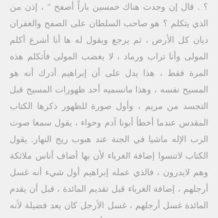
؟ . قال إن وجدت هناك خمسين باراً أصفح " ، إذن من
الذي يتكلم ؟ هو صاحب السلطان على الصفح والغفران
ديان كل الأرض ، ثم يرجع ويقول له ها أنا أشرع أكلم
المولى وأنا تراب ورماد ، لا يغضب المولى فأتكلم هذه
المرة فقط ، هذا يدل على أن إبراهيم أدرك أنه هو
المسيح نفسه ، وهذا مانسميه أحد ظهورات المسيح قبل
التجسد من مريم ، وأول صورة للظهور ذكرها الكتاب
المقدس عندما أخطأ أبونا آدم وحواء ، يقول سمعا صوت
الرب الإله ماشيا في الجنة عند هبوب ريح النهار. يقول
الكتاب لاتنسوا إضافة الغرباء لأن بها أضاف أناس ملائكة
وهم لايدرون ، فالذي عمله إبراهيم أول شيء أنه غسل
أرجلهم ، إضافة الغرباء قبل تقديم المائدة ، قبل أن يقدم
المائدة غسل أرجلهم ، غسل الأرجل كان يعد فضيلة لأنه