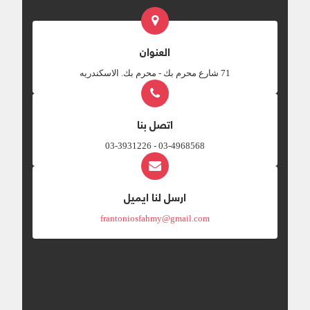
العنوان
‎71 شارع محرم بك - محرم بك. الاسكندريه
اتصل بنا
03-4968568 - 03-3931226
ارسل لنا ايميل
frantoniosfahmy@gmail.com