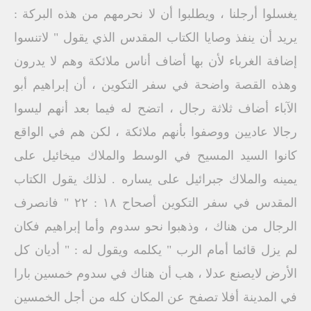
يغسلوا أرجلنا ، ويطلبوا أن لا نحرمهم من هذه البركة :
يريد أن ينفذ وصايا الكتاب المقدس الذي يقول " لاتنسوا
إضافة الغرباء لأن بها أضاف أناس ملائكة وهم لا يدرون
وهذه القصة واضحة في سفر التكوين ، أن إبراهيم أبو
الآباء أضاف ثلاثة رجال ، اتضح له فيما بعد أنهم ليسوا
رجالا عاديين ووصفوا بأنهم ملائكة ، لكن هم في الواقع
كانوا السيد المسيح في الوسط والملاك ميخائيل على
يمينه والملاك جبرائيل على يساره . لذلك يقول الكتاب
المقدس في سفر التكوين أصحاح ۱۸ : ۲۲ " فانصرف
الرجال من هناك ، وذهبوا نحو سدوم وأما إبراهيم فكان
لم يزل قائما أمام الرب " يكلمه ويقول له : " أديان كل
الأرض لايصنع عدلا ، هب أن هناك في سدوم خمسين بارا
في المدينة أفلا تصفح عن المكان كله من أجل الخمسين