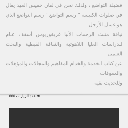
فضيلة التواضع ، ولذلك نحن في لقان خميس العهد يقال
في صلوات الكنيسة " رسم التواضع " رسم التواضع الذي
هو غسل الأرجل .
نيافة مثلث الرحمات الأنبا غريغوريوس أسقف عـام
للدراسات العليا اللاهوتية والثقافة القبطية والبحث
العلمى
عن كتاب الخدمة والخدام المفاهيم والمجالات والمؤهلات
والمعوقات
وللحديث بقية
عدد الزيارات 1660