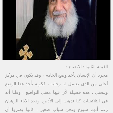
القيمة الثانية : الاتضاع :-
مجرد أن الإنسان يأخذ وضع الخادم ، وقد يكون في مركز
أعلى من الذي يغسل له رجليه ، فكونه يأخذ هذا الوضع
وينحنى ، هذه فضيلة لأن فيها معنى التواضع . وقلنا أنه
في الثلاثينيات كنا نذهب إلى الأديرة ونجد الآباء الرهبان
رغم أنهم شيوخ ونحن شباب صغير ، كانوا يصروا أن