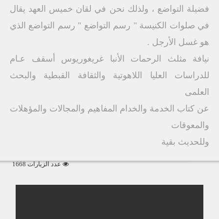
فضيلة التواضع ، ولذلك نحن في لقان خميس العهد يقال
في صلوات الكنيسة " رسم التواضع " رسم التواضع الذي
هو غسل الأرجل .
نيافة مثلث الرحمات الأنبا غريغوريوس أسقف عـام
للدراسات العليا اللاهوتية والثقافة القبطية والبحث
العلمى
عن كتاب الخدمة والخدام المفاهيم والمجالات والمؤهلات
والمعوقات
وللحديث بقية
عدد الزيارات 1668