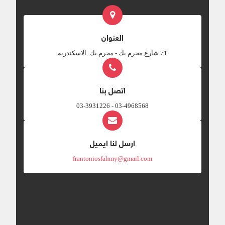
العنوان
‎71 شارع محرم بك - محرم بك. الاسكندريه
اتصل بنا
03-4968568 - 03-3931226
ارسل لنا ايميل
frantoniosfahmy@gmail.com