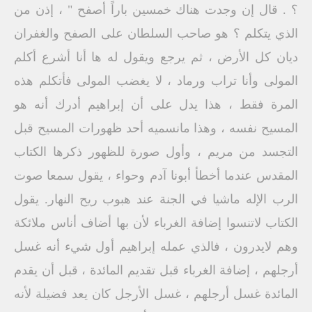
؟ . قال إن وجدت هناك خمسين باراً أصفح " ، إذن من
الذي يتكلم ؟ هو صاحب السلطان على الصفح والغفران
ديان كل الأرض ، ثم يرجع ويقول له ها أنا أشرع أكلم
المولى وأنا تراب ورماد ، لا يغضب المولى فأتكلم هذه
المرة فقط ، هذا يدل على أن إبراهيم أدرك أنه هو
المسيح نفسه ، وهذا مانسميه أحد ظهورات المسيح قبل
التجسد من مريم ، وأول صورة للظهور ذكرها الكتاب
المقدس عندما أخطأ أبونا آدم وحواء ، يقول سمعا صوت
الرب الإله ماشيا في الجنة عند هبوب ريح النهار. يقول
الكتاب لاتنسوا إضافة الغرباء لأن بها أضاف أناس ملائكة
وهم لايدرون ، فالذي عمله إبراهيم أول شيء أنه غسل
أرجلهم ، إضافة الغرباء قبل تقديم المائدة ، قبل أن يقدم
المائدة غسل أرجلهم ، غسل الأرجل كان يعد فضيلة لأنه