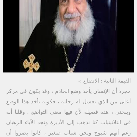
القيمة الثانية : الاتضاع :-
مجرد أن الإنسان يأخذ وضع الخادم ، وقد يكون في مركز
أعلى من الذي يغسل له رجليه ، فكونه يأخذ هذا الوضع
وينحنى ، هذه فضيلة لأن فيها معنى التواضع . وقلنا أنه
في الثلاثينيات كنا نذهب إلى الأديرة ونجد الآباء الرهبان
رغم أنهم شيوخ ونحن شباب صغير ، كانوا يصروا أن