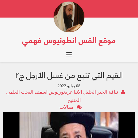
موقع القس انطونيوس فهمي
Toggle navigation
القيم التي تنبع من غسل الأرجل ج٢
08 يوليو 2022
نيافة الحبر الجليل الانبا غريغوريوس اسقف البحث العلمى
المتنيح‬‎
مقالات