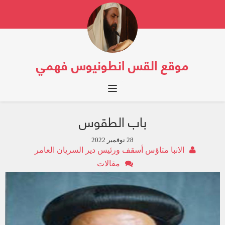
موقع القس انطونيوس فهمي
Toggle navigation
باب الطقوس
28 نوفمبر 2022
الانبا متاؤس أسقف ورئيس دير السريان العامر
مقالات