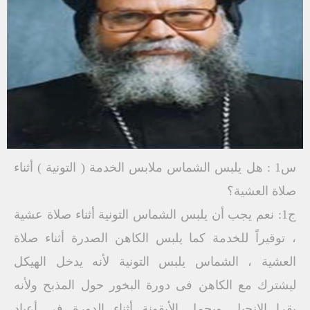
س1 : هل يلبس الشماس ملابس الخدمة ( التونية ) أثناء
صلاة العشية؟
ج1: نعم يجب أن يلبس الشماس التونية أثناء صلاة عشية
، توقيراً للخدمة كما يلبس الكاهن الصدرة أثناء صلاة
العشية ، الشماس يلبس التونية لأنه يدخل الهيكل
ليشترك مع الكاهن فى دورة البخور حول المذبح ولأنه
يقرا الإنجيل ويحمل الأيقونة أثناء الدورة فى أعياد