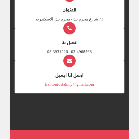
العنوان
‎71 شارع محرم بك - محرم بك. الاسكندريه
اتصل بنا
03-4968568 - 03-3931226
ارسل لنا ايميل
frantoniosfahmy@gmail.com