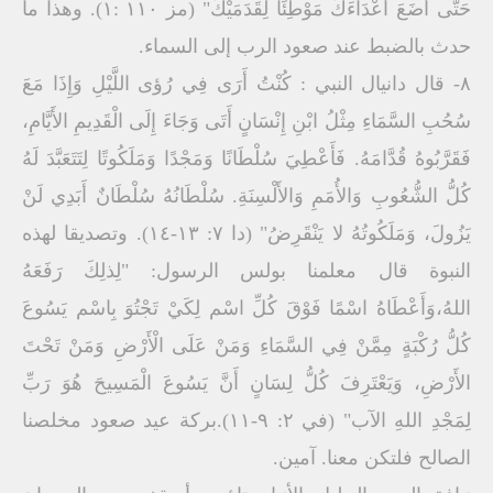
حَتَّى أَضَعَ أَعْدَاءَكَ مَوْطِئًا لِقَدَمَيْكَ" (مز ۱۱۰ :۱). وهذا ما
حدث بالضبط عند صعود الرب إلى السماء.
٨- قال دانيال النبي : كُنْتُ أَرَى فِي رُؤى اللَّيْلِ وَإِذَا مَعَ
سُحُبِ السَّمَاءِ مِثْلُ ابْنِ إِنْسَانٍ أَتَى وَجَاءَ إِلَى الْقَدِيمِ الأَيَّامِ،
فَقَرَّبُوهُ قُدَّامَهُ. فَأَعْطِيَ سُلْطَانًا وَمَجْدًا وَمَلَكُوتًا لِتَتَعَبَّدَ لَهُ
كُلُّ الشُّعُوبِ وَالأُمَمِ وَالأَلْسِنَةِ. سُلْطَانُهُ سُلْطَانٌ أَبَدِي لَنْ
يَزُولَ، وَمَلَكُوتُهُ لا يَنْقَرِضُ" (دا ٧: ١٣-١٤). وتصديقا لهذه
النبوة قال معلمنا بولس الرسول: "لِذلِكَ رَفَعَهُ
اللهُ،وَأَعْطَاهُ اسْمًا فَوْقَ كُلِّ اسْم لِكَيْ تَجْتُوَ بِاسْم يَسُوعَ
كُلُّ رُكْبَةٍ مِمَّنْ فِي السَّمَاءِ وَمَنْ عَلَى الْأَرْضِ وَمَنْ تَحْتَ
الأَرْضِ، وَيَعْتَرِفَ كُلُّ لِسَانٍ أَنَّ يَسُوعَ الْمَسِيحَ هُوَ رَبِّ
لِمَجْدِ اللهِ الآب" (في ۲: ۹-۱۱).بركة عيد صعود مخلصنا
الصالح فلتكن معنا. آمين.