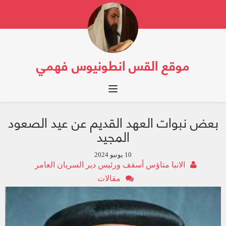
موقع القس انطونيوس فهمي
Toggle navigation
بعض نبوات العهد القديم عن عيد الصعود
المجيد
10 يونيو 2024
الانبا متاؤس أسقف ورئيس دير السريان العامر
مقالات