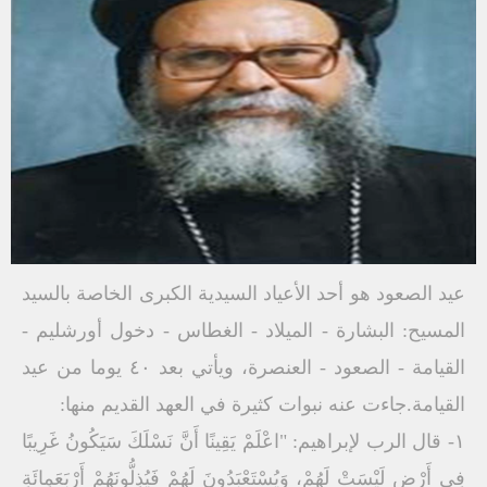
عيد الصعود هو أحد الأعياد السيدية الكبرى الخاصة بالسيد
المسيح: البشارة - الميلاد - الغطاس - دخول أورشليم -
القيامة - الصعود - العنصرة، ويأتي بعد ٤٠ يوما من عيد
القيامة.جاءت عنه نبوات كثيرة في العهد القديم منها:
١- قال الرب لإبراهيم: "اعْلَمْ يَقِينًا أَنَّ نَسْلَكَ سَيَكُونُ غَرِيبًا
فِي أَرْضِ لَيْسَتْ لَهُمْ، وَيُسْتَعْبَدُونَ لَهُمْ فَيُذِلُّونَهُمْ أَرْبَعَمِائَةِ