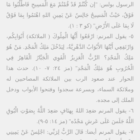
الرسول بولس: "إن كُنْتُمْ قَدْ قُمْتُمْ مَعَ الْمَسِيحِ فَاطْلُبُوا مَا
فَوْقُ، حَيْثُ الْمَسِيحُ جَالِسٌ عَنْ يَمِينِ اللهِ اهْتَمُوا بِمَا فَوْقُ
لَا بِمَا عَلَى الأَرْضِ" (كو ۳ : ۱).
٥- يقول المرنم: ارْفَعُوا أَيُّهَا الْمِلُوكَ ( الملائكة) أَبْوَابِكُم،
وَارْتَفِعِي أَيَّتُهَا الأَبْوَابُ الدَّهْرِيَّةُ، لِيَدْخُلَ مَلِكُ الْمَجْدِ. مَنْ هُوَ
مَلِكُ الْمَجْدِ؟ الرَّبُّ الْعَزِيزُ الْقَوِي الْجَبَّارُ الْقَاهِرُ فِي
الْحُرُوبِ هُوَ مَلِكُ الْمَجْدِ" (مز ٢٤: ٧- ۱۰). حدث هذا
الحوار عند صعود الرب بين الملائكة المصاحبين له
وملائكة السماء، وبسرعة سجدوا وفتحوا الأبواب ودخل
الملك إلى مجده.
٦- يقول المرنم صَعِدَ اللهُ بِهتَافٍ صَعِدَ اللَّهُ بِصَوْتِ الْبُوقِ
اللَّهُ جَلَسَ عَلَى عَرشِ مَجْدُه" (مز ١٤: ٥-٩).
٧- يقول المرنم أيضا: قَالَ الرَّبُّ لِرَبِّي: اجْلِسْ عَنْ يَمِينِي