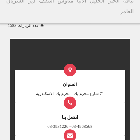
نيافة الحبر الجليل الأنبا متاؤس أسقف دير السريان
العامر
عدد الزيارات 1583
العنوان
‎71 شارع محرم بك - محرم بك. الاسكندريه
اتصل بنا
03-4968568 - 03-3931226