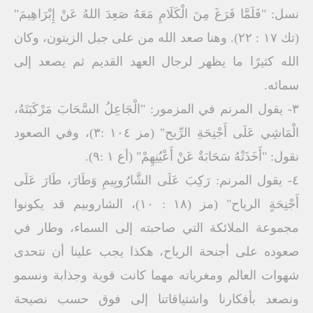
نسل: "فَلَمَّا فَرَغَ مِنَ الْكَلَامِ مَعَهُ صَعِدَ اللهُ عَنْ إِبْرَاهِيمَ"
(تك ۱۷ : ۲۲). وهنا صعد الله من على جبل الزيتون، وكان
الله كثيرًا ما يظهر لرجال العهد القديم ثم يصعد إلى
سمائه.
٣- يقول المرنم في المزمور: "الْجَاعِلُ السَّحَابَ مَرْكَبَتَهُ،
الْمَاشِي عَلَى أَجْنِحَةِ الرِّيح" (مز ۱۰٤ :۳)، وفي الصعود
نقول: "أَخَذَتْهُ سَحَابَةٌ عَنْ أَعْيُنِهِمْ" (أع ١ :٩).
٤- يقول المرنم: رَكِبَ عَلَى الشَّارُوبِيمِ وَطَارَ، طَارَ عَلَى
أَجْنِحَةٍ الرياح" (مز (۱۸ : ۱۰)، الشاروبيم قد يكونوا
مجموعة الملائكة التي صاحبته إلى السماء، وطار في
صعوده على أجنحة الرياح، هكذا يجب علينا أن نتحدى
شهوات العالم ومغرياته مهما كانت قوية وجذابة ونسمو
ونصعد بأفكارنا واشتياقاتنا إلى فوق حسب نصيحة