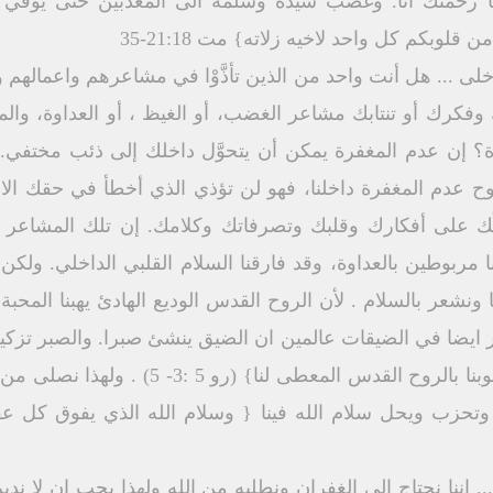
ا رحمتك انا. وغضب سيده وسلمه الى المعذبين حتى يوفي ك
لوبكم كل واحد لاخيه زلاته} مت 21:18-35
خلى ... هل أنت واحد من الذين تأذَّوْا في مشاعرهم واعمالهم
وفكرك أو تنتابك مشاعر الغضب، أو الغيظ ، أو العداوة، والمر
 إن عدم المغفرة يمكن أن يتحوَّل داخلك إلى ذئب مختفي. إ
ح عدم المغفرة داخلنا، فهو لن تؤذي الذي أخطأ في حقك الا 
ملَّك على أفكارك وقلبك وتصرفاتك وكلامك. إن تلك المشاعر 
 مربوطين بالعداوة، وقد فارقنا السلام القلبي الداخلي. ولك
ونشعر بالسلام . لأن الروح القدس الوديع الهادئ يهبنا المحبة 
ايضا في الضيقات عالمين ان الضيق ينشئ صبرا. والصبر تزكية و
لان محبة الله قد انسكبت في قلوبنا بالروح ال
وتحزب ويحل سلام الله فينا { وسلام الله الذي يفوق كل 
.. اننا نحتاج الى الغفران ونطلبه من الله ولهذا يجب ان لا ندي