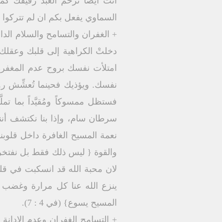
انت ايضا ترحم العبد رفيقك كم
السماوي يفعل بكم ان لم تتركوا من ق
+ الغفران والتسامح والسلام الدا
دخلتْ الكراهية إلى قلبك وعقلك 
امتلأت نفسك بروح عدم المغفرة؟
نفسك. ويؤذيك فحينما تُعشِّش رو
فستظل ممسوكاً ومُقيَّداً بما ت
سرطان سام، وإذا بنا نكتشف أننا
نعمة المسيح الغافرة داخل قلوبنا 
والقوة { ليس ذلك فقط بل نفتخر 
ينزع الله عنا كل مرارة وغضب 
المسيح يسوع} (في 4 : 7).
+ التسامح الغفران وعدم الادانة .