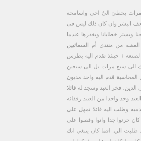
ع مرات يخطئ الىٌ اخى واسامحه
ضعف البشر وان كان ذلك ليس فى
نا ويستر خطايانا ويغفرها عندما
ن كان ممكنا فحسب طاقتكم سالموا جميع الناس }(رو 12 : 18).(هذة العظه من منتدى أم السمائيين
 لصنعه { حينئذ تقدم اليه بطرس
ك الى سبع مرات بل الى سبعين
 المحاسبة قدم اليه واحد مديون
 الدين. فخر العبد وسجد له قائلا
عبد وجد واحدا من العبيد رفقائه
قدميه وطلب اليه قائلا تمهل علي
كان حزنوا جدا واتوا وقصوا على
 طلبت الي. افما كان ينبغي انك