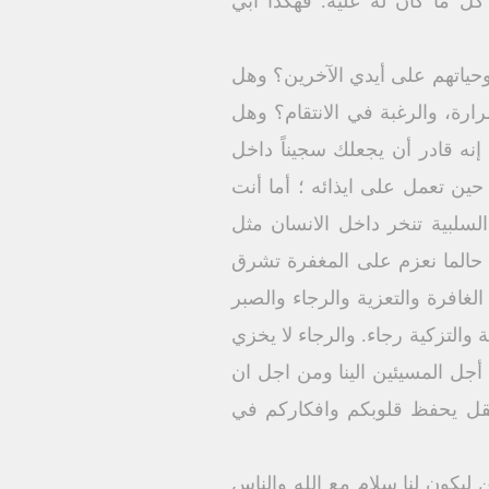
ل ما كان له عليه. فهكذا ابي
 وحياتهم على أيدي الآخرين؟ وهل
ارة، والرغبة في الانتقام؟ وهل
نه قادر أن يجعلك سجيناً داخل
حين تعمل على ايذائه ؛ أما أنت
السلبية تنخر داخل الانسان مثل
ن حالما نعزم على المغفرة تشرق
الغافرة والتعزية والرجاء والصبر
التزكية رجاء. والرجاء لا يخزي
قدس المعطى لنا} (رو 5 :3- 5) . ولهذا نصلى من أجل المسيئين الينا ومن اجل ان
عقل يحفظ قلوبكم وافكاركم في
ن ليكون لنا سلام مع الله والناس