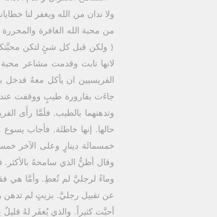
من محبة الله الغافرة والمحررة
{ ولكن قبل كل شئٍ لتكن محبَّتكم 
لانها تابت وقدمت مشاعر محبة ص
الفريسيين ان يأكل معهُ فدخل بيت
جاءَت بقارورة طيبٍ ووقفت عند قدم
وتدهنهما بالطيب. فلَمَّا رأَى الفر
حالها. إنها خاطئَة. فأجاب يسوع و
خمسمائَة دينارٍ وعلى الآخر خمسون
وقال أظنُّ الذي سامحهُ بالأكثر. 
وماءً لرجليَّ لم تُعطِ. وأمَّا هي
عن تقبيل رجليَّ. بزيتٍ لم تدهن ر