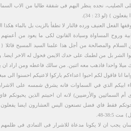
ى الصليب، نجده ينظر اليهم فى شفقة طالبا من الاب السماو
ن } (لو 23 : 34).
قفها الفعل العنيف ورده فالنار لا تطفأ بالزيت بل بالماء هكذا ا
يجابية وروح المساواة وسيادة القانون لكى ما يعود من أعمته
السلام والمصالحة من أجل هذا علمنا السيد المسيح قائلا 
وموا الشر بل من لطمك على خدك الايمن فحول له الاخر ايضا. 
 ميلا واحدا فاذهب معه اثنين. من سالك فاعطه ومن اراد ان ي
 انا فاقول لكم احبوا اعداءكم باركوا لاعنيكم احسنوا الى مب
ناء ابيكم الذي في السماوات فانه يشرق شمسه على الاشرار
 أم السمائيين والأرضيين) لانه ان احببتم الذين يحبونكم فا
وتكم فقط فاي فضل تصنعون اليس العشارون ايضا يفعلون هكذ
38:5-48.
سان يجب ان لا يكونا مدعاة للاشرار فى التمادى فى ظلمهم