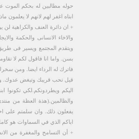
حوله مطالبين له بحكم الموت عل
ابتاه اغفر لهم لانهم لا يعلمون ماذا يفعلو
+ ان دائرة العنف والكراهية لن يو
والاخاء الانسانى والحكمة والا
ويتقدم المجتمع ويسير فى طريق 
بسن. واما انا فاقول لكم لا تقا
فاترك له الرداء ايضا. ومن سخرك
قيل تحب قريبك وتبغض عدوك. واما
اليكم ويطردونكم.لكي تكونوا اب
والظالمين.(هذة العظة من منتدى
يفعلون ذلك. وان سلمتم على اخ
اباكم الذي في السماوات هو كامل} مت 
+ أن التسامح والمغفرة من الان