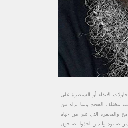
اولات الايذاء أو السيطرة على
 تحت مختلف الحجج ولما نراه من
ح والمغفرة التى تنبع من حياة
ذين صلبوه والذين اخذوا يصيحون