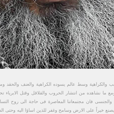
ب والكراهية وسط عالم يسوده الكراهية والعنف والحقد ومح
، ومع ما نشاهده من انتشار الحروب والقلاقل وقتل الابرياء
ى والجنسى فان مجتمعاتنا المعاصرة فى حاجة الى روح التسام
يصنع خيراً على الارض وسامح وغفر للذين اساؤا اليه وحتى ال