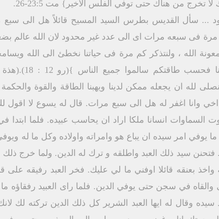
تخرج من هناك حتى توفي الفلس الاخير} مت 23:5-26.
دود ... سأل القديس بطرس السيد المسيح قائلاً هل الى سب
مرة فى سبعه مرات اى الى عدد غير محدود لان الله عالم ب
ونة الله ، ولنتذكر كم مرة فى حياتنا نخطئ الى الله ويسامح
نرجع اليه ولهذا { ا
صلى لله ان يجعله ممكن لدينا ويهبنا الطاقة والقوة والحكمة
خي وانا اغفر له هل الى سبع مرات. قال له يسوع لا اقول ل
السماوات انسانا ملكا اراد ان يحاسب عبيده. فلما ابتدا في
ا يوفي امر سيده ان يباع هو وامراته واولاده وكل ما له ويوفي
فتحنن سيد ذلك العبد واطلقه و ترك له الدين. ولما خرج ذلك ال
 واخذ بعنقه قائلا اوفني ما لي عليك. فخر العبد رفيقه على 
والقاه في سجن حتى يوفي الدين. فلما راى العبيد رفقاؤه ما 
يده وقال له ايها العبد الشرير كل ذلك الدين تركته لك لانك