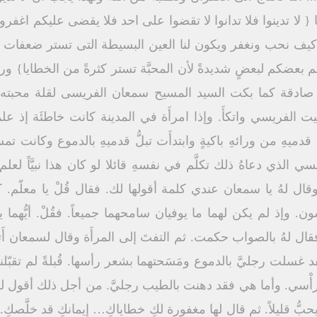
 كيف نحب ونغفر ويكون لنا العين البسيطة التى تستر ضعفات
بعضكم لبعضٍ شديدةً لأن المحبَّة تستر كثرةً من الخطايا} ورا
ادقة كما بكت السيد المسيح سمعان الفريسى لقلة محبته وادا
 الفريسي واتكأَ. وإذا امرأَة في المدينة كانت خاطئَة إذ ع
يهِ من ورائهِ باكيةٍ وابتدأَت تبلُّ قدميهِ بالدموع وكانت ت
يسي الذي دعاهُ ذلك تكلَّم في نفسهِ قائلا لو كان هذا نبيَّاً لعل
قال لهُ يا سمعان عندي كلمة أقولها لك. فقال قُلْ يا معلّم. 
. وإذ لم يكن لهما ما يوفيان سامحهما جميعاً. فقُلْ. أيُّهما يك
فقال لهُ بالصواب حكمت. ثم التفتَ إلى المرأَة وقال لسمعان أَ
 فقد غسلت رجليَّ بالدموع ومَسَحتهما بشعر رأسها. قُبلةً لم تقبّ
أْسي. وأما هي فقد دهنت بالطيب رجليَّ. من أجل ذلك أقول لك ق