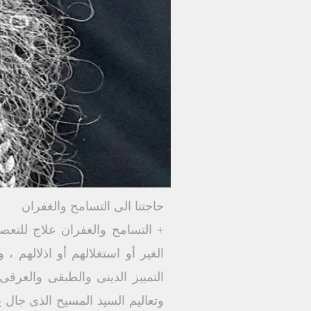
حاجتنا الى التسامح والغفران
+ التسامح والغفران علاج للتعص
الغير أو استغلالهم أو اذلالهم 
التمييز الدينى والطبقى والعرق
وتعاليم السيد المسيح الذى جال 