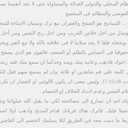
ام المحلى والدولى العدالة والمساواة حتى لا نجد أنفسنا نسي
الفوضى والمظالم فى المجتمع .
 ... التسامح هو الصفح والغفران مع ترك ونسيان الاساءة للمخ
 وتبذل من أجل خلاص القريب ومن اجل ربح النفس ومن أجل سل
جعله قلقا لا يجد سلاماَ لا فى علاقته بالله ولا مع الغير و
حقوقنا فى أحساس بالظلم أو الضعف فالقوى هو الذى يصفح و
يك اخوك فاذهب وعاتبه بينك وبينه وحدكما ان سمع منك فقد رب
كل كلمة على فم شاهدين او ثلاثة. وان لم يسمع منهم فقل لل
فليكن عندك كالوثني والعشار} مت 15:18-17. وليس معنى ان يكون كالوثنى 
ام النفس وعدم اذدياد الخلاف او الخصام .
اه احد ان نسارع الى مصالحته لكى ما يقبل الله صلواتنا وت
يئا عليك. فاترك هناك قربانك قدام المذبح واذهب اولا اص
عا ما دمت معه في الطريق لئلا يسلمك الخصم الى القاض