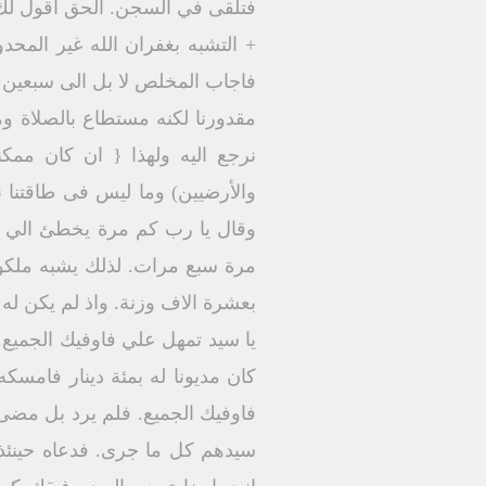
فتلقى في السجن. الحق اقول لك لا 
+ التشبه بغفران الله غير المح
فاجاب المخلص لا بل الى سبعين 
مقدورنا لكنه مستطاع بالصلاة ومع
والأرضيين) وما ليس فى طاقتنا ن
وقال يا رب كم مرة يخطئ الي ا
مرة سبع مرات. لذلك يشبه ملكوت 
بعشرة الاف وزنة. واذ لم يكن له م
يا سيد تمهل علي فاوفيك الجميع. 
كان مديونا له بمئة دينار فامسكه
فاوفيك الجميع. فلم يرد بل مضى 
سيدهم كل ما جرى. فدعاه حينئذ س