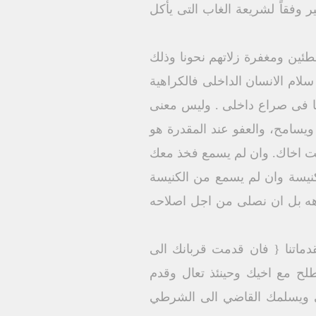
ر وفقاً لشريعة الغاب التى يأكل
طئين ومغفرة زلاتهم نحونا وذلك
ام الانسان الداخلى فالكراهية
يحيا فى صراع داخلى . وليس معنى
يسامح، والعفو عند المقدرة هو
حت اخاك. وان لم يسمع فخذ معك
كنيسة وان لم يسمع من الكنيسة
او العشار ان نكرهه بل ان نصلى من اجل اصلاحه
قدماتنا { فان قدمت قربانك الى
طلح مع اخيك وحينئذ تعال وقدم
ي ويسلمك القاضي الى الشرطي