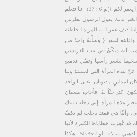
ولا ندان من الله ويغفر لنا خطايانا { لا تدينوا فلا تدانوا لا تقضوا على احد فلا يقضى عليكم اغفروا يغفر لكم }(لو 6 : 37). اننا نتعلم
 الغير لذلك يقول الرسول بطرس
ينا كيف غفر الله للمرأة الخاطئة
نته للغير { وسأَلهُ واحدٌ من
لمت أنه متكَّئٌ في بيت الفريسي
مسحهما بشعر رأسها وتقبّل قدميهِ
م مَنْ هذه المرأة التي لمستهُ وما
كان لمداينٍ مديونان. على الواحد
ون أكثر حبَّاً لهُ. فأجاب سمعان
تنظر هذه المرأَة. إني دخلت بيتك
لني. وأمَّا هي فمنذ دخلت لم تكفّ
د غُفِرَت خطاياها الكثيرة لأنها
أحبَّت كثيراً. والذي يُغفَر لهُ قليلٌ يحبُّ قليلاً. ثم قال لها مغفورة لكِ خطاياكِ… إيمانكِ قد خلَّصكِ. اذهبي بسلامٍ} لو 36:7-50 . هكذا