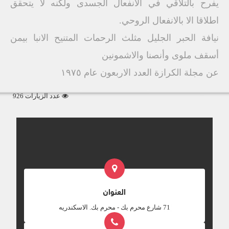
يفرح بالتلاقي في الانفعال الجسدى ولكنه لا يتحقق
اطلاقا الا بالانفعال الروحي.
نيافة الحبر الجليل مثلث الرحمات المتنيح الانبا بيمن
أسقف ملوى وأنصنا والاشمونين
عن مجلة الكرازة العدد الاربعون عام ١٩٧٥
عدد الزيارات 926
العنوان
‎71 شارع محرم بك - محرم بك. الاسكندريه