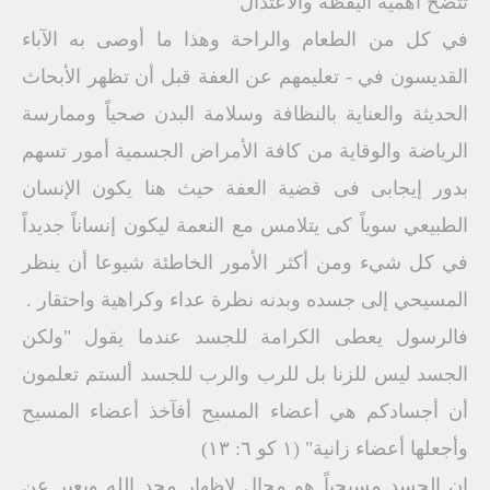
تتضح أهمية اليقظة والاعتدال
في كل من الطعام والراحة وهذا ما أوصى به الآباء
القديسون في - تعليمهم عن العفة قبل أن تظهر الأبحاث
الحديثة والعناية بالنظافة وسلامة البدن صحياً وممارسة
الرياضة والوقاية من كافة الأمراض الجسمية أمور تسهم
بدور إيجابى فى قضية العفة حيث هنا يكون الإنسان
الطبيعي سوياً كى يتلامس مع النعمة ليكون إنساناً جديداً
في كل شيء ومن أكثر الأمور الخاطئة شيوعا أن ينظر
المسيحي إلى جسده وبدنه نظرة عداء وكراهية واحتقار .
فالرسول يعطى الكرامة للجسد عندما يقول "ولكن
الجسد ليس للزنا بل للرب والرب للجسد ألستم تعلمون
أن أجسادكم هي أعضاء المسيح أفآخذ أعضاء المسيح
وأجعلها أعضاء زانية" (١ كو ٦: ١٣)
إن الجسد مسيحياً هو مجال لإظهار مجد الله ويعبر عن