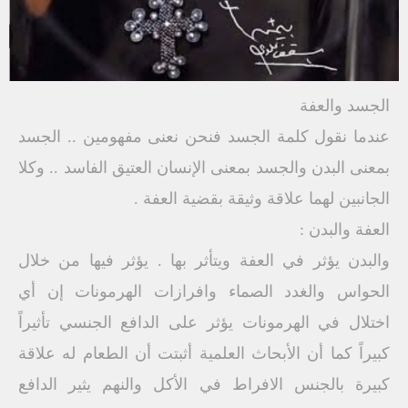
الجسد والعفة
عندما نقول كلمة الجسد فنحن نعنى مفهومين .. الجسد
بمعنى البدن والجسد بمعنى الإنسان العتيق الفاسد .. وكلا
الجانبين لهما علاقة وثيقة بقضية العفة .
العفة والبدن :
والبدن يؤثر في العفة ويتأثر بها . يؤثر فيها من خلال
الحواس والغدد الصماء وافرازات الهرمونات إن أي
اختلال في الهرمونات يؤثر على الدافع الجنسي تأثيراً
كبيراً كما أن الأبحاث العلمية أثبتت أن الطعام له علاقة
كبيرة بالجنس الافراط في الأكل والنهم يثير الدافع