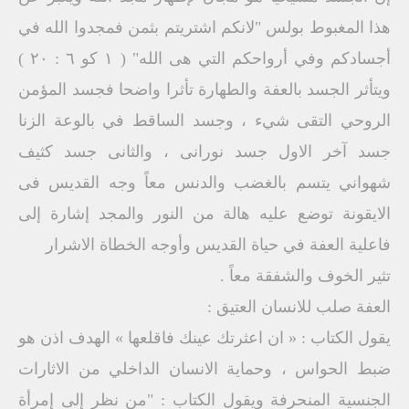
هذا المغبوط بولس "لانكم اشتريتم بثمن فمجدوا الله في
أجسادكم وفي أرواحكم التي هى الله" ( ١ کو ٦ : ٢٠ )
ويتأثر الجسد بالعفة والطهارة تأثرا واضحا فجسد المؤمن
الروحي التقى شيء ، وجسد الساقط في بالوعة الزنا
جسد آخر الاول جسد نورانى ، والثانى جسد كثيف
شهواني يتسم بالغضب والدنس معاً وجه القديس فى
الايقونة توضع عليه هالة من النور والمجد إشارة إلى
فاعلية العفة في حياة القديس وأوجه الخطاة الاشرار
تثير الخوف والشفقة معاً .
العفة صلب للانسان العتيق :
يقول الكتاب : « ان اعثرتك عينك فاقلعها » الهدف اذن هو
ضبط الحواس ، وحماية الانسان الداخلي من الاثارات
الجنسية المنحرفة ويقول الكتاب : "من نظر إلى إمرأة