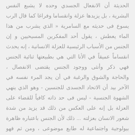
الحديثة أن الانفعال الجسدي وحده لا يشبع النفس
البشرية ، بل يزيدها عزلة وانقساما وفراغا كما قال الرب
يسوع فى حديثه مع السامرية « الذي يشرب من هذا
الماء يعطش ، يقول أحد المفكرين المسيحيين و إن
الجنس من الأسباب الرئيسية للعزلة الانسانية ، إنه يحدث
انقساماً عميقاً في الأنا التي هي بطبيعتها ثنائية الجنس
فهي ذكر وأنثى ووجود الجنس يقتضى الانفصال ،
والحاجة والشوق والرغبة في أن يجد المرء نفسه في
الآخر بيد أن الاتحاد الجسدى للجنسين - وهو الذي ينهي
الشهوة الجنسية - ليس فى حد ذاته كافياً للقضاء على
العزلة بل إنه على العكس من ذلك قد يزيد من شدة
شعور الانسان بعزلته ... ذلك لأن الجنس باعتباره ظاهرة
بيولوجية واجتماعية له طابع موضوعى ، ومن ثم فهو