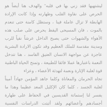
ليشتهيها فقد زني بها في قلبه" والهدف هنا أيضاً هو
الحرص على نقاوة القلب وطهارته وإذا كانت الإرادة
الهابطة لا تزال عاملة فينا ، وستظل كامنة حتى تنعدم
بالموت ، فان المسيحى اليقظ يحرص على صلب هذه
الأهواء والشهوات حتى يصبح الداخل عرشاً نقياً للرب
ومدينة مقدسة للملك العظيم وقد تكون الارادة البشرية
عاجزة عن مواجهة الانسان العتيق الفاسد ، هنا تتدخل
النعمة باعتبارها عملا فائقا للطبيعة ، وتمنح الحياة الباطنية
قوة لغلبة الإثارة ونعمة لتهدئة الأعضاء ، وعزاء
تجاه الحرمان والمعاناة وكلما جاهد المؤمن جهاداً أميناً
لغلبة الجسد ، كلما كان الإكليل المعد عظيما وهذا ما
يفسر لنا إستماتة القديسين في الحفاظ على طهارة
أجسادهم وأعضائهم ولقد أثبتت الدراسات النفسية