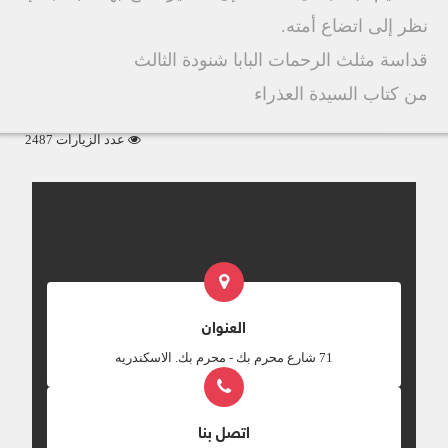
نظر إلى اتضاع أمته.
قداسة مثلث الرحمات البابا شنودة الثالث
من كتاب السيدة العذراء
عدد الزيارات 2487
العنوان
‎71 شارع محرم بك - محرم بك. الاسكندريه
اتصل بنا