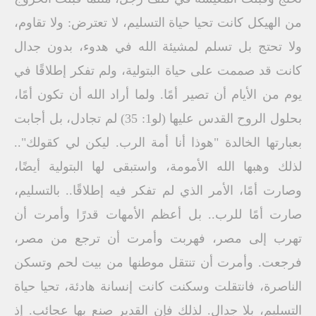
من الهيكل كانت تحيا حياة التسليم، لا تعترض: ولا تقاوم،
ولا تحتج بل تسلم لمشيئة الله في هدوء، بدون جدال
كانت قد صممت على حياة البتولية، ولم تفكر إطلاقًا في
يوم من الأيام أن تصير أمًا. ولما أراد الله أن تكون أمًا،
بحلول الروح القدس عليها (لو1: 35) لم تجادل، بل أجابت
بعبارتها الخالدة "هوذا أنا أمة الرب. ليكن لي كقولك"..
لذلك وهبها الله الأمومة، واستبقى لها البتولية أيضًا،
وصارت أمًا، الأمر الذي لم تفكر فيه إطلاقًا.. بالتسليم،
صارت أمًا للرب.. بل أعظم الأمهات قدرًا وأمرت أن
تهرب إلى مصر، فهربت وأمرت أن ترجع من مصر،
فرجعت. وأمرت أن تنتقل موطنها من بيت لحم وتسكن
الناصرة، فانتقلت وسكنت كانت إنسانة هادئة، تحيا حياة
التسليم، بلا جدال. لذلك فإن القدير صنع بها عجائب. إذ