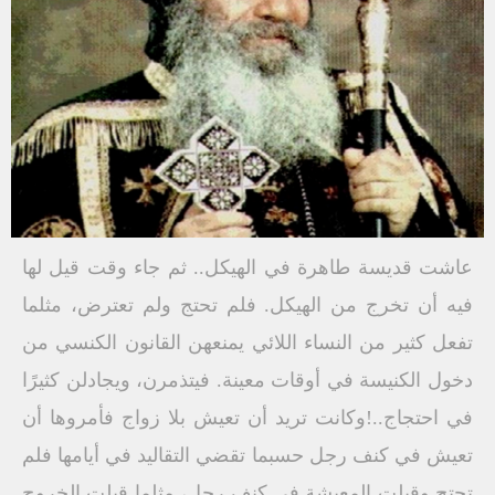
عاشت قديسة طاهرة في الهيكل.. ثم جاء وقت قيل لها
فيه أن تخرج من الهيكل. فلم تحتج ولم تعترض، مثلما
تفعل كثير من النساء اللائي يمنعهن القانون الكنسي من
دخول الكنيسة في أوقات معينة. فيتذمرن، ويجادلن كثيرًا
في احتجاج..!وكانت تريد أن تعيش بلا زواج فأمروها أن
تعيش في كنف رجل حسبما تقضي التقاليد في أيامها فلم
تحتج وقبلت المعيشة في كنف رجل، مثلما قبلت الخروج