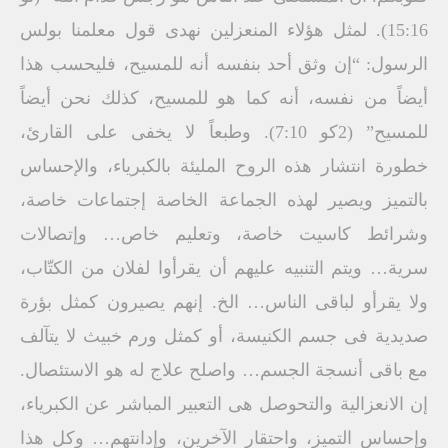
15:16). لمثل هؤلاء المنعزلين نهدى قول معلمنا بولس
الرسول: “إن وثق أحد بنفسه أنه للمسيح، فليحسب هذا
أيضاً من نفسه، أنه كما هو للمسيح، كذلك نحن أيضاً
للمسيح” (2كو 7:10). وطبعاً لا يخفى على القارئ،
خطورة انتشار هذه الروح المليئة بالكبرياء، والإحساس
بالتميز ويصير لهذه الجماعة الخاصة إجتماعات خاصة،
وشرائط كاسيت خاصة، وتعليم خاص… وإتصالات
سرية… ويتم التنبيه عليهم أن يقرأوا لفلان من الكتّاب،
ولا يقرأو لباقى الناس… الخ. إنهم يصيرون كمثل بؤرة
صديدية فى جسم الكنيسة، أو كمثل ورم خبيث لا يتآلف
مع باقى أنسجة الجسم… واصلح علاج له هو الاستئصال.
إن الانعزالية والتحوصل هى التعبير المباشر عن الكبرياء،
وإحساس التميز، واحتقار الآخرين، وإدانتهم… وكل هذا