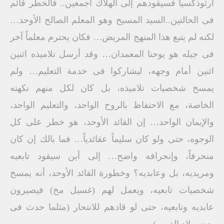
أرثوذكسياً فسيقودهم إلى الهلاك أجمعين.. فالخطر قائم
فى الحالتين..السيد المسيح وهو المعلم الصالح الأوحد…
لكنه لم يتبع هذا المنهج المريض… فكان يحترم معلماً آخر
فى جيله هو يوحنا المعمدان… وقد أرسل تلاميذه اثنين
اثنين أمام وجهه، ليشاركوا فى خدمة التعليم… ولم
يمسخ شخصيات تلاميذه، بل كان لكل منهم نكهته
الخاصة، مع الاحتفاظ بالروح الواحد، والتعليم الواحد،
والإيمان الواحد… إن القائد الأوحد، هو خطر على كل
الوجوه، حتى ولو كان سليماً عقائدياً… فما بالك إن كان
منحرفاً، وإنحرافه واضح… إلى أين سيقود تابعيه
ومريديه، بل وعابديه؟ وخطورة القائد الأوحد، أنه يمسخ
شخصيات تابعيه، ويعمل لهم (غسيل مخ) فيصيرون
عابديه وتابعيه، حتى لو قادهم للانتحار (مثلما حدث فى