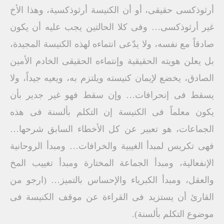
أرثوذكسى حقيقى، أو أن الكنيسة أرثوذكسية، وهذا الأخ
غير أرثوذكسى… وفى كلا الحالتين يجب عليه أن يكون
صادقاً مع نفسه، ولا يدّعى انتماءه لهذه الكنيسة المجيدة،
بل يعلن هويته الحقيقية وإنتماءه الحقيقى الخادم الأمين
الصادق، يخضع لإيمان كنيسته ويلتزم به، ويعيه جيداً، ولا
يسقط فى إنحرافات… وإن سقط فهو غير جدير بأن
يكون معلماً فى الكنيسة إن التكلم بألسنة فى هذه
الجماعات، هو تعبير عن كل الأخطاء السابق شرحها…
فهى تكريس لمبدأ الغيبية والخرافات… ومبدأ الروحانية
الإنفعالية، ومبدأ الجماعة المختارة ومبدأ تغييب المخ
والعقل، ومبدأ الكبرياء والإحساس بالتميز… (ارجو من
القارئ أن يستزيد فى القراءة عن موقف الكنيسة فى
موضوع التكلم بألسنة).