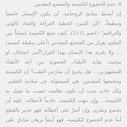
8- عدم الخضوع للكنيسة والمجمع المقدس
إن أبسط مبادئ الروحانية، أن يكون الإنسان خاضعاً
ومطيعاً، “لأن التمرد كخطية العرافة والعناد كالوثن
والترافيم” (1صم 23:15). كيف تمنع الكنيسة إنساناً من
التعليم بقرار من المجمع المقدس (أعلى سلطة كنسية)
… ولا يلتزم هذا الإنسان بهذا القرار؟أننى اتساءل، لو
سحبت نقابة الأطباء، العضوية من أحد الأطباء
المشهورين… هل يجرؤ أن يمارس الطب؟ إن الكنيسة
ومجمعها المقدس، هى المسئولة عن سلامة التعليم..
وكل خادم يجب أن تكون تعاليمه حسب ما تقول به
الكنيسة… وإن نبهت الكنيسة، خادماً لأخطائه، عليه أن
يخضع ويلتزم، وإن أصرَّ على أخطائه فهو جدير بالقطع
أما عدم الخضوع للكنيسة، فهو أيضاً برهان صادق على