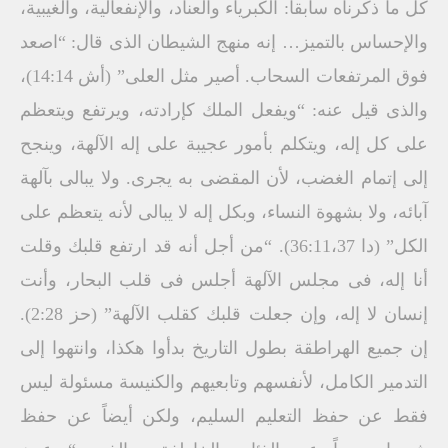
كل ما ذكرناه سابقاً: الكبرياء والعناد، والإنفعالية، والغيبية،
والإحساس بالتميز… إنه منهج الشيطان الذى قال: “اصعد
فوق المرتفعات السحاب. أصير مثل العلى” (أش 14:14)،
والذى قيل عنه: “ويفعل الملك كإرادته، ويرتفع ويتعظم
على كل إله، ويتكلم بأمور عجيبة على إله الآلهة، وينجح
إلى إتمام الغضب، لأن المقضى به يجرى. ولا يبالى بآلهة
آبائه، ولا بشهوة النساء، وبكل إله لا يبالى لأنه يتعظم على
الكل” (دا 36:11،37). “من أجل أنه قد ارتفع قلبك وقلت
أنا إله، فى مجلس الآلهة أجلس فى قلب البحار، وأنت
إنسان لا إله، وإن جعلت قلبك كقلب الآلهة” (حز 2:28).
إن جميع الهراطقة بطول التاريخ بدأوا هكذا، وانتهوا إلى
التدمير الكامل، لأنفسهم وتابعيهم والكنيسة مسئولة ليس
فقط عن حفظ التعليم السليم، ولكن أيضاً عن حفظ