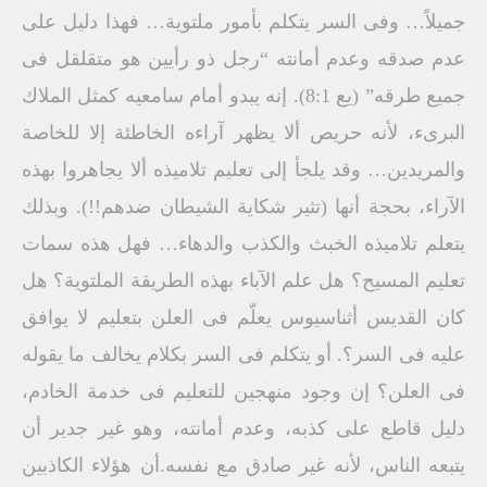
جميلاً… وفى السر يتكلم بأمور ملتوية… فهذا دليل على
عدم صدقه وعدم أمانته “رجل ذو رأيين هو متقلقل فى
جميع طرقه” (يع 8:1). إنه يبدو أمام سامعيه كمثل الملاك
البرىء، لأنه حريص ألا يظهر آراءه الخاطئة إلا للخاصة
والمريدين… وقد يلجأ إلى تعليم تلاميذه ألا يجاهروا بهذه
الآراء، بحجة أنها (تثير شكاية الشيطان ضدهم!!). وبذلك
يتعلم تلاميذه الخبث والكذب والدهاء… فهل هذه سمات
تعليم المسيح؟ هل علم الآباء بهذه الطريقة الملتوية؟ هل
كان القديس أثناسيوس يعلّم فى العلن بتعليم لا يوافق
عليه فى السر؟. أو يتكلم فى السر بكلام يخالف ما يقوله
فى العلن؟ إن وجود منهجين للتعليم فى خدمة الخادم،
دليل قاطع على كذبه، وعدم أمانته، وهو غير جدير أن
يتبعه الناس، لأنه غير صادق مع نفسه.أن هؤلاء الكاذبين