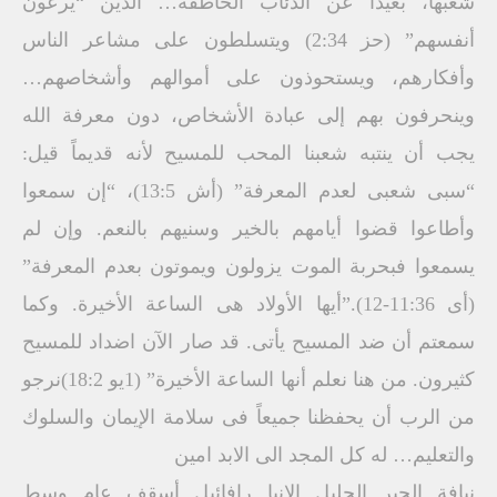
شعبها، بعيداً عن الذئاب الخاطفة… الذين “يرعون
أنفسهم” (حز 2:34) ويتسلطون على مشاعر الناس
وأفكارهم، ويستحوذون على أموالهم وأشخاصهم…
وينحرفون بهم إلى عبادة الأشخاص، دون معرفة الله
يجب أن ينتبه شعبنا المحب للمسيح لأنه قديماً قيل:
“سبى شعبى لعدم المعرفة” (أش 13:5)، “إن سمعوا
وأطاعوا قضوا أيامهم بالخير وسنيهم بالنعم. وإن لم
يسمعوا فبحربة الموت يزولون ويموتون بعدم المعرفة”
(أى 11:36-12).”أيها الأولاد هى الساعة الأخيرة. وكما
سمعتم أن ضد المسيح يأتى. قد صار الآن اضداد للمسيح
كثيرون. من هنا نعلم أنها الساعة الأخيرة” (1يو 18:2)نرجو
من الرب أن يحفظنا جميعاً فى سلامة الإيمان والسلوك
والتعليم… له كل المجد الى الابد امين
نيافة الحبر الجليل الانبا رافائيل أسقف عام وسط