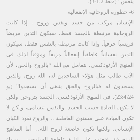
ينعس” (2بط 1:2-3).
6- خطورة الروحانية الإنفعالية
الإنسان مركب من جسد ونفس وروح… إذا كانت
الروحانية مرتبطة بالجسد فقط، سيكون التدين مريضاً
فريسياً حرفياً. وإذا كانت مرتبطة بالنفس فقط، سيكون
التدين نفسانياً عاطفياً إنفعالياً مزيفاً ومؤقتاً لذلك فى
المنهج الأرثوذكسى، نتعامل مع الله “بالروح والحق، لأن
الآب طالب مثل هؤلاء الساجدين له، الله روح، والذين
يسجدون له فبالروح والحق ينبغى أن يسجدوا” (يو
23:4،24). فى المنهج الأرثوذكسى، الجسد يتروحن ولكن
لا تكون العبادة حسب الجسد. والنفس تتسامى، ولكن لا
تكون العبادة على مستوى العاطفة… والروح تقود الكيان
الإنسانى، ولكنها تكون خاضعة لروح الله… أما المناهج
المنحرفة، فتعتمد على إثارة عاطفة السامعين… سواء