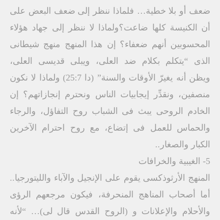
ضعف أو بلا خطية… فلماذا ننظر إلى ضعف البعض على
أن الكنيسة كلها ضاعت؟ولماذا لا ننظر إلى جهاد هؤلاء
المحسوبين أنهم ضعفاء؟ إن هذا المنهج منهج شيطانى
الذى “يتكلم بكلام ضد العلى، ويبلى قديسى العلى،
ويظن أنه يغيرّ الأوقات والسنة” (دا 25:7) ولماذا لا نكون
منصفين، ونقدِّر إيجابيات الناس ونحترم إنجازاتهم؟ إن
الخادم الروحى يبث فى الشباب روح التفاؤل، والرجاء
والحماس للعمل فى إتضاع، مع روح احترام الآخرين
الكبار والصغار..
5- الغيبية والخرافات
المنهج الأرثوذكسى يقوم على الإنجيل والآباء والليتورجيا..
أما أصحاب المناهج المنحرفة، فيكون مرجعهم الرؤى
والأحلام والإعلانات و (الروح القدس قال لى)… “لأنه