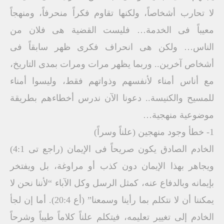
لا تحارب أشخاصاً، ولكنها تقاوم فكراً منحرفاً، ومنهجاً
معيباً فى الخدمة… فليست القضية هى فلان من
الناس… ولكن هى انحراف فكرى ظهر سابقاً فى
أشخاص آخرين.. وربما يظهر مرات ومرات بمدى التاريخ،
مع أناس أمناء لأنفسهم وذواتهم فقط، وليسوا أمناء
للمسيح والكنيسة.. دعونا الآن ندرس أخطاءهم بطريقة
موضوعية منهجية…
1- خطأ وجود منهجين (علناً وسراً)
الخادم الصادق يكون صريحاً فى الإيمان (راجع تى 4:1)
ويجاهر بهذا الإيمان دون كذب أو مراوغة، بل ويفتخر
بإيمانه وبالدفاع عنه، كمثل الرسل وكل الآباء “لأننا نحن لا
يمكننا أن لا نتكلم بما رأينا وسمعنا” (أع 20:4). أما إن لجأ
الخادم إلى تغيير تعليمه، فيتكلم علناً كلاماً طيباً وشرحاً