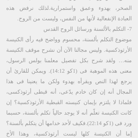
الصخر، بهدوء وعمق واستمرارية.لذلك نرفض هذه
العبادة الإنفعالية لأنها من النفس، وليست من الروح.
7- التكلم بالألسنة ورسائل الروح القدس
موضوع التكلم بألسنة، محسوم وواضح فيه رأى الكنيسة
الأرثوذكسية. وليس مجالنا الآن أن نشرح موقف الكنيسة
منه… ولقد شرح بكل تفصيل معلمنا بولس الرسول،
معنى هذه الموهبة فى (1كو 14:12). ويمكن للقارئ أن
يرجع لهذا النص ويقرأه بهدوء ولكن ما يعنينا فى هذا
المجال أنه إن كان خادم يدّعى، أنه قبطى أرثوذكسى،
فلماذا لا يلتزم بإيمان كنيسته القبطية الأرثوذكسية؟ إن
كانت الكنيسة تعلّم أنه لا يوجد حالياً تكلم بألسنة، حسبما
ورد فى (1كو 22:14).فكيف لأحد خدامها أن يتكلم بألسنة؟
إما أن الكنيسة كلها ليست أرثوذكسية، وهذا الأخ