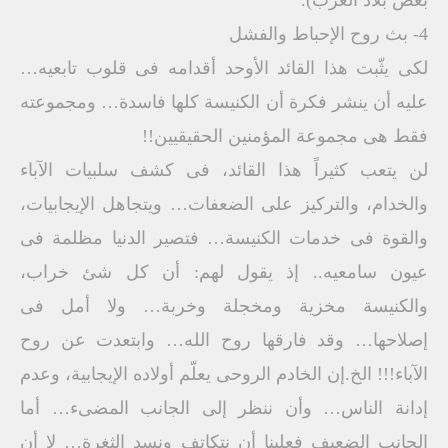
بعض بلاد الغرب).
4- بث روح الإحباط والفشل
لكى يثّبت هذا القائد الأوحد أقدامه فى قلوب تابعيه…
عليه أن ينشر فكرة أن الكنيسة كلها فاسدة… ومجموعته
فقط هى مجموعة المؤمنين الحقيقيين!!
لن يتعب كثيراً هذا القائد، فى كشف سلبيات الآباء
والخدام، والتركيز على الضعفات… ويتجاهل الإيجابيات،
والقوة فى خدمات الكنيسة… فتصير الدنيا مظلمة فى
عيون سامعيه.. إذ يقول لهم: أن كل شئ خراب،
والكنيسة مخزية ومخجلة وخربة… ولا أمل فى
إصلاحها… وقد فارقها روح الله… وابتعدت عن روح
الآباء!!! الخ.إن الخادم الروحى يعلّم أولاده الإيجابية، وعدم
إدانة الناس… وأن ننظر إلى الجانب المضىء… أما
الجانب الضعيف فعلينا أن نتكاتف ونسد الثغرة… لا أن