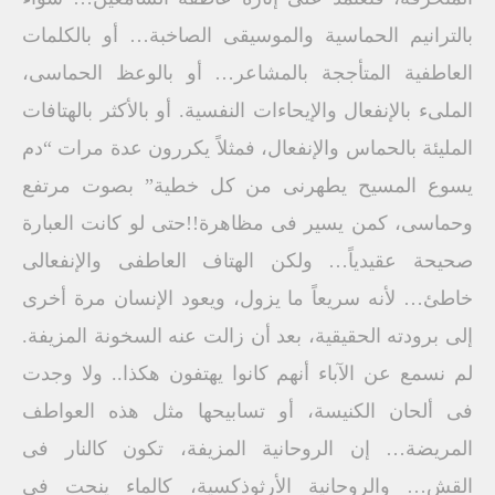
بالترانيم الحماسية والموسيقى الصاخبة… أو بالكلمات
العاطفية المتأججة بالمشاعر… أو بالوعظ الحماسى،
الملىء بالإنفعال والإيحاءات النفسية. أو بالأكثر بالهتافات
المليئة بالحماس والإنفعال، فمثلاً يكررون عدة مرات “دم
يسوع المسيح يطهرنى من كل خطية” بصوت مرتفع
وحماسى، كمن يسير فى مظاهرة!!حتى لو كانت العبارة
صحيحة عقيدياً… ولكن الهتاف العاطفى والإنفعالى
خاطئ… لأنه سريعاً ما يزول، ويعود الإنسان مرة أخرى
إلى برودته الحقيقية، بعد أن زالت عنه السخونة المزيفة.
لم نسمع عن الآباء أنهم كانوا يهتفون هكذا.. ولا وجدت
فى ألحان الكنيسة، أو تسابيحها مثل هذه العواطف
المريضة… إن الروحانية المزيفة، تكون كالنار فى
القش… والروحانية الأرثوذكسية، كالماء ينحت فى