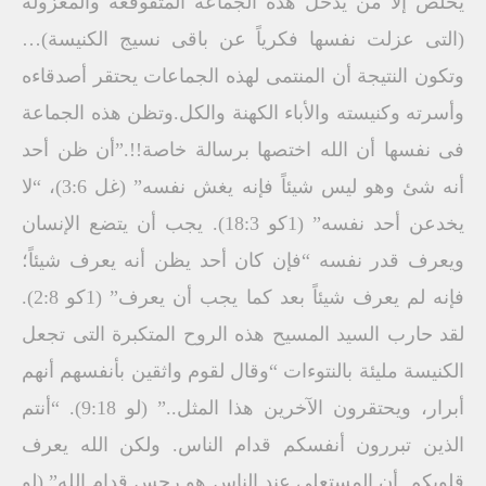
يخلص إلا من يدخل هذه الجماعة المتقوقعة والمعزولة
(التى عزلت نفسها فكرياً عن باقى نسيج الكنيسة)…
وتكون النتيجة أن المنتمى لهذه الجماعات يحتقر أصدقاءه
وأسرته وكنيسته والأباء الكهنة والكل.وتظن هذه الجماعة
فى نفسها أن الله اختصها برسالة خاصة!!.”أن ظن أحد
أنه شئ وهو ليس شيئاً فإنه يغش نفسه” (غل 3:6)، “لا
يخدعن أحد نفسه” (1كو 18:3). يجب أن يتضع الإنسان
ويعرف قدر نفسه “فإن كان أحد يظن أنه يعرف شيئاً؛
فإنه لم يعرف شيئاً بعد كما يجب أن يعرف” (1كو 2:8).
لقد حارب السيد المسيح هذه الروح المتكبرة التى تجعل
الكنيسة مليئة بالنتوءات “وقال لقوم واثقين بأنفسهم أنهم
أبرار، ويحتقرون الآخرين هذا المثل..” (لو 9:18). “أنتم
الذين تبررون أنفسكم قدام الناس. ولكن الله يعرف
قلوبكم. أن المستعلى عند الناس هو رجس قدام الله” (لو