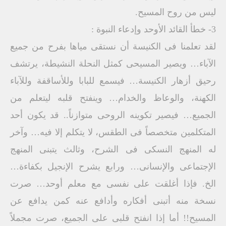
ليس من روح المسيح.
3- خطأ القائد الأوحد وإدعاء النبوة :
لقد تعلمنا فى الكنيسة أن نستقى مياها بفرح من جميع
الآباء… ويصير المسيحى كمثل النحلة النشيطة، يرتشف
رحيق أزهار الكنيسة… فيسمع للبابا وللأساقفة وللآباء
الكهنة، والوعاظ والخدام… وينفتح قلبه ليتعلم من
الجميع… فيصير تكوينه الروحى متوازناً.. قد يكون أحد
المتكلمين متخصصاً فى الطقس، لا يتكلم إلا فيه… وآخر
له المنهج النسكى فى الشرح، وثالث يتبنى المنهج
الإجتماعى والإنسانى… ورابع يشرح الإنجيل بكفاءة…
الخ. فإذا أغلقت على نفسى مع معلم أوحد… صرت
نسخة منه أتبنى أفكاره وأدافع عنه كمن يدافع عن
المسيح!! أما إذا انفتح قلبى على الجميع، صرت مجملاً