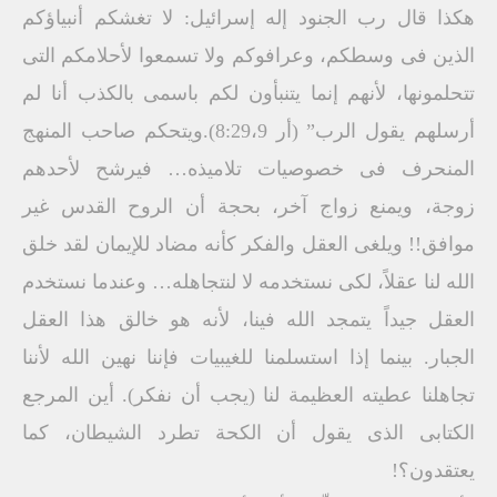
هكذا قال رب الجنود إله إسرائيل: لا تغشكم أنبياؤكم
الذين فى وسطكم، وعرافوكم ولا تسمعوا لأحلامكم التى
تتحلمونها، لأنهم إنما يتنبأون لكم باسمى بالكذب أنا لم
أرسلهم يقول الرب” (أر 8:29،9).ويتحكم صاحب المنهج
المنحرف فى خصوصيات تلاميذه… فيرشح لأحدهم
زوجة، ويمنع زواج آخر، بحجة أن الروح القدس غير
موافق!! ويلغى العقل والفكر كأنه مضاد للإيمان لقد خلق
الله لنا عقلاً، لكى نستخدمه لا لنتجاهله… وعندما نستخدم
العقل جيداً يتمجد الله فينا، لأنه هو خالق هذا العقل
الجبار. بينما إذا استسلمنا للغيبيات فإننا نهين الله لأننا
تجاهلنا عطيته العظيمة لنا (يجب أن نفكر). أين المرجع
الكتابى الذى يقول أن الكحة تطرد الشيطان، كما
يعتقدون؟!