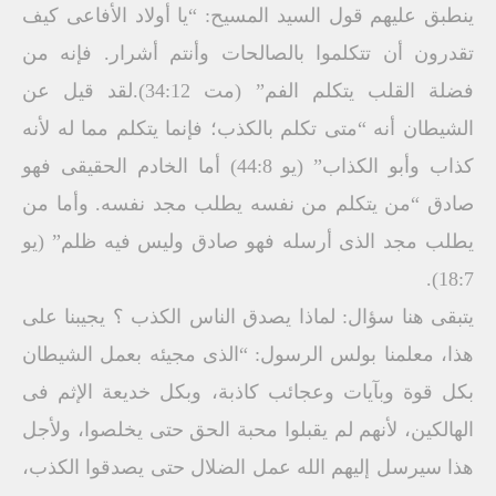
ينطبق عليهم قول السيد المسيح: “يا أولاد الأفاعى كيف
تقدرون أن تتكلموا بالصالحات وأنتم أشرار. فإنه من
فضلة القلب يتكلم الفم” (مت 34:12).لقد قيل عن
الشيطان أنه “متى تكلم بالكذب؛ فإنما يتكلم مما له لأنه
كذاب وأبو الكذاب” (يو 44:8) أما الخادم الحقيقى فهو
صادق “من يتكلم من نفسه يطلب مجد نفسه. وأما من
يطلب مجد الذى أرسله فهو صادق وليس فيه ظلم” (يو
18:7).
يتبقى هنا سؤال: لماذا يصدق الناس الكذب ؟ يجيبنا على
هذا، معلمنا بولس الرسول: “الذى مجيئه بعمل الشيطان
بكل قوة وبآيات وعجائب كاذبة، وبكل خديعة الإثم فى
الهالكين، لأنهم لم يقبلوا محبة الحق حتى يخلصوا، ولأجل
هذا سيرسل إليهم الله عمل الضلال حتى يصدقوا الكذب،