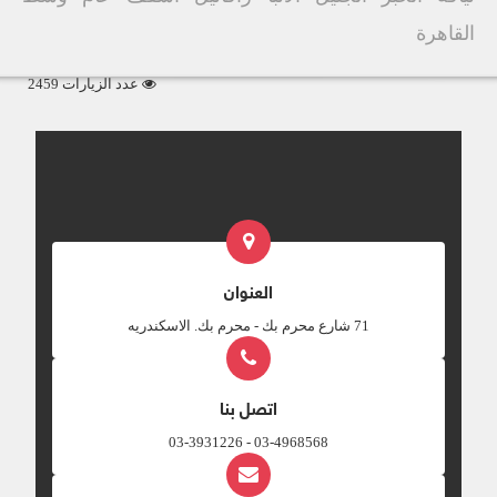
القاهرة
عدد الزيارات 2459
العنوان
‎71 شارع محرم بك - محرم بك. الاسكندريه
اتصل بنا
03-4968568 - 03-3931226