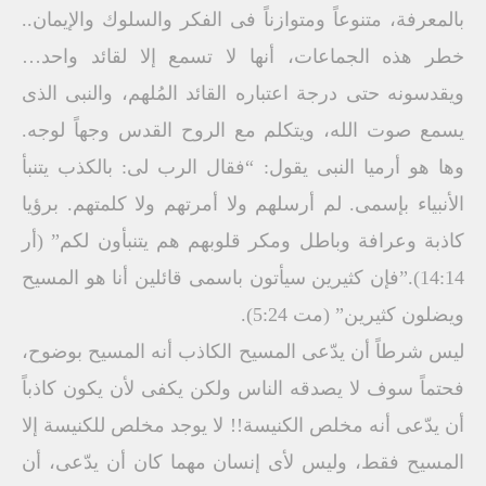
بالمعرفة، متنوعاً ومتوازناً فى الفكر والسلوك والإيمان..
خطر هذه الجماعات، أنها لا تسمع إلا لقائد واحد…
ويقدسونه حتى درجة اعتباره القائد المُلهم، والنبى الذى
يسمع صوت الله، ويتكلم مع الروح القدس وجهاً لوجه.
وها هو أرميا النبى يقول: “فقال الرب لى: بالكذب يتنبأ
الأنبياء بإسمى. لم أرسلهم ولا أمرتهم ولا كلمتهم. برؤيا
كاذبة وعرافة وباطل ومكر قلوبهم هم يتنبأون لكم” (أر
14:14).”فإن كثيرين سيأتون باسمى قائلين أنا هو المسيح
ويضلون كثيرين” (مت 5:24).
ليس شرطاً أن يدّعى المسيح الكاذب أنه المسيح بوضوح،
فحتماً سوف لا يصدقه الناس ولكن يكفى لأن يكون كاذباً
أن يدّعى أنه مخلص الكنيسة!! لا يوجد مخلص للكنيسة إلا
المسيح فقط، وليس لأى إنسان مهما كان أن يدّعى، أن