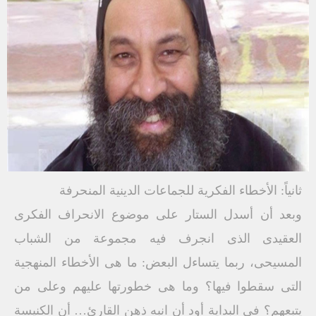
ثانياً: الأخطاء الفكرية للجماعات الدينية المنحرفة
وبعد أن أسدل الستار على موضوع الانحراف الفكرى
العقيدى الذى انجرف فيه مجموعة من الشباب
المسيحى، ربما يتساءل البعض: ما هى الأخطاء المنهجية
التى سقطوا فيها؟ وما هى خطورتها عليهم وعلى من
يتبعهم؟ فى البداية أود أن انبه ذهن القارئ… أن الكنيسة