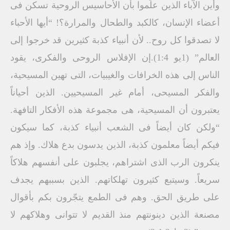
وأين الآباء الذين علّموا بأن الأحاسيس الروحية تسكن فى
أعضاء الإنسان، كالكبد والطحال والمرارة؟! “أيها الأحباء
لا تصدقوا كل روح.. لأن أنبياء كذبة كثيرين قد خرجوا إلى
العالم” (1يو 1:4).إن الإفلاس الروحى والفكرى، يقود
الناس إلى هذه الخرافات والغيبيات، التى تهين المسيحية،
والفكر المسيحى، أمام غير المسيحيين. الذين أحياناً
يعتبرون أن المسيحية، هى مجموعة هذه الأفكار التافهة.
“ولكن كان أيضاً فى الشعب أنبياء كذبة، كما سيكون
فيكم أيضاً معلمون كذبة، الذين يدسون بدع هلاك. وإذ هم
ينكرون الرب الذى اشتراهم، يجلبون على أنفسهم هلاكاً
سريعاً. وسيتبع كثيرون تهلكاتهم. الذين بسببهم يجدف
على طريق الحق. وهم فى الطمع يتجّرون بكم بأقوال
مصنعة الذين دينونتهم منذ القديم لا تتوانى وهلاكهم لا