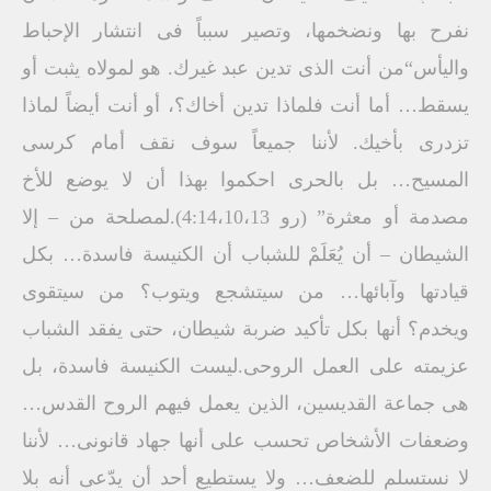
نفرح بها ونضخمها، وتصير سبباً فى انتشار الإحباط
واليأس“من أنت الذى تدين عبد غيرك. هو لمولاه يثبت أو
يسقط… أما أنت فلماذا تدين أخاك؟، أو أنت أيضاً لماذا
تزدرى بأخيك. لأننا جميعاً سوف نقف أمام كرسى
المسيح… بل بالحرى احكموا بهذا أن لا يوضع للأخ
مصدمة أو معثرة” (رو 4:14،10،13).لمصلحة من – إلا
الشيطان – أن يُعَلَمْ للشباب أن الكنيسة فاسدة… بكل
قيادتها وآبائها… من سيتشجع ويتوب؟ من سيتقوى
ويخدم؟ أنها بكل تأكيد ضربة شيطان، حتى يفقد الشباب
عزيمته على العمل الروحى.ليست الكنيسة فاسدة، بل
هى جماعة القديسين، الذين يعمل فيهم الروح القدس…
وضعفات الأشخاص تحسب على أنها جهاد قانونى… لأننا
لا نستسلم للضعف… ولا يستطيع أحد أن يدّعى أنه بلا