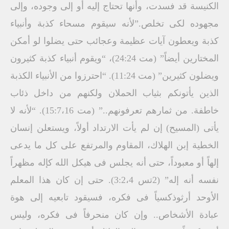
الكنيسة قد فسدت، وأنها تحتاج إليه أو إلى وجوده، وإلى
مجهوده لكى تخلص.”لأنه سيقوم مسحاء كذبة وأنبياء
كذبة ويعطون آيات عظيمة وعجائب حتى يضلوا لو أمكن
المختارين أيضاً” (مت 24:24)، “ويقوم أنبياء كذبة كثيرون
ويضلون كثيرين” (مت 11:24). “احترزوا من الأنبياء الكذبة
الذين يأتونكم بثياب الحملان ولكنهم من داخل ذئاب
خاطفة. من ثمارهم تعرفونهم..” (مت 15:7،16). “لأنه لا
يأتى (المسيح) إن لم يأت الارتداد أولاً، ويستعلن إنسان
الخطية إبن الهلاك، المقاوم والمرتفع على كل ما يدعى
إلهاً أو معبوداً، حتى أنه يجلس فى هيكل الله كإله مظهراً
نفسه أنه إله” (2تس 3:2،4). حتى إن كان هذا المعلم
الأوحد أرثوذكسياً فى فكره، فسيقود تابعيه إلى هوة
عبادة الأشخاص.. وإن كان منحرفاً فى فكره، وليس