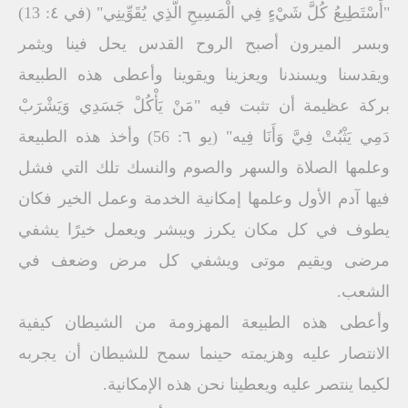
"أَسْتَطِیعُ كُلَّ شَيْءٍ فِي الْمَسِیحِ الَّذِي یُقَوِّینِي" (في ٤: 13)
وبسر المیرون أصبح الروح القدس یحل فینا ویثمر
ویقدسنا ویسندنا ویعزینا ویقوینا وأعطى ھذه الطبیعة
بركة عظیمة أن تثبت فیه "مَنْ یَأْكُلْ جَسَدِي وَیَشْرَبْ
دَمِي یَثْبُتْ فِيَّ وَأَنَا فِیه" (یو ٦: 56) وأخذ ھذه الطبیعة
وعلمھا الصلاة والسھر والصوم والنسك تلك التي فشل
فیھا آدم الأول وعلمھا إمكانیة الخدمة وعمل الخیر فكان
یطوف في كل مكان یكرز ویبشر ویعمل خیرًا یشفي
مرضى ویقیم موتى ویشفي كل مرض وضعف في
الشعب.
وأعطى ھذه الطبیعة المھزومة من الشیطان كیفیة
الانتصار علیه وھزیمته حینما سمح للشیطان أن یجربه
لكیما ینتصر علیه ویعطینا نحن ھذه الإمكانیة.