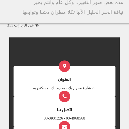
ھذه بعض صور التغییر.. وكل عام وأنتم بخیر
نيافة الحبر الجليل الأنبا تكلا مطران دشنا وتوابعها
عدد الزيارات 311
العنوان
‎71 شارع محرم بك - محرم بك. الاسكندريه
اتصل بنا
03-4968568 - 03-3931226