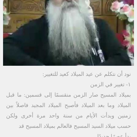
نود أن نتكلم عن عید المیلاد كعید للتغییر:
۱- تغییر في الزمن
بمیلاد المسیح صار الزمن منقسمًا إلى قسمین: ما قبل
المیلاد وما بعد المیلاد فأصبح المیلاد المجید فاصلاً بین
زمنین وبدأت الأیام من سنة واحد مرة أخرى ولكن
حسب میلاد السید المسیح فالعالم بمیلاد المسیح قد
بدأ عصرًا جدیدًا.