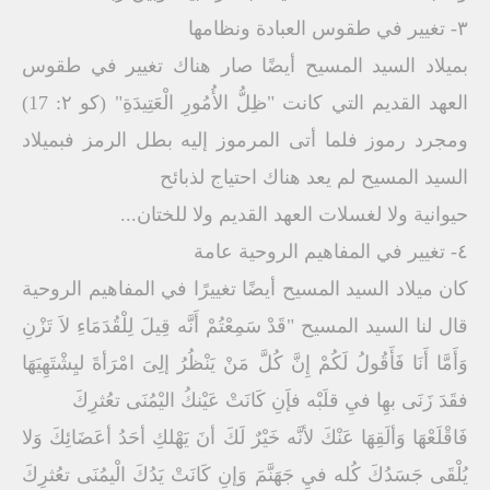
۳- تغییر في طقوس العبادة ونظامھا
بمیلاد السید المسیح أیضًا صار ھناك تغییر في طقوس
العھد القدیم التي كانت "ظِلُّ الأُمُورِ الْعَتِیدَةِ" (كو ۲: 17)
ومجرد رموز فلما أتى المرموز إلیه بطل الرمز فبمیلاد
السید المسیح لم یعد ھناك احتیاج لذبائح
حیوانیة ولا لغسلات العھد القدیم ولا للختان...
٤- تغییر في المفاھیم الروحیة عامة
كان میلاد السید المسیح أیضًا تغییرًا في المفاھیم الروحیة
قال لنا السید المسیح "قَدْ سَمِعْتُمْ أَنَّه قِیلَ لِلْقُدَمَاءِ لاَ تَزْنِ
وَأَمَّا أَنَا فَأَقُولُ لَكُمْ إِنَّ كُلَّ مَنْ یَنْظُرُ إلِىَ امْرَأةَ لیِشْتَھِیَھَا
فقَدَ زَنَى بھِا فيِ قلَبْه فإَنِ كَانَتْ عَیْنكُ الیْمُنَى تعُثرِكَ
فَاقْلَعْھَا وَألَقِھَا عَنْكَ لأنَّه خَیْرٌ لَكَ أنَ یَھْلكِ أحَدُ أعَضَائِكَ وَلا
یُلْقَى جَسَدُكَ كُله فيِ جَھَنَّمَ وَإنِ كَانَتْ یَدُكَ الْیمُنَى تعُثرِكَ