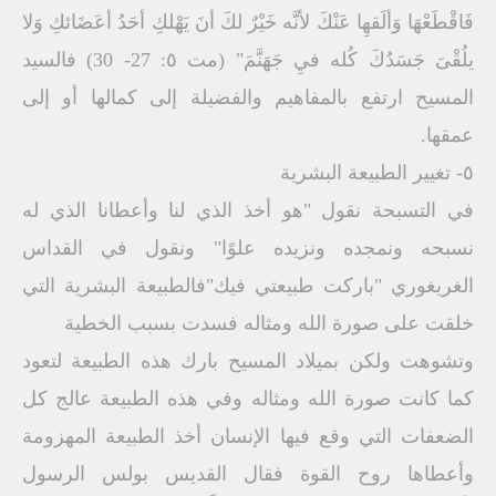
فَاقْطَعْھَا وَألَقھِا عَنْكَ لأنَّه خَیْرٌ لكَ أنَ یَھْلكِ أحَدُ أعَضَائكِ وَلا
یلُقْىَ جَسَدُكَ كُله فيِ جَھَنَّمَ" (مت ٥: 27- 30) فالسید
المسیح ارتفع بالمفاھیم والفضیلة إلى كمالھا أو إلى
عمقھا.
٥- تغییر الطبیعة البشریة
في التسبحة نقول "ھو أخذ الذي لنا وأعطانا الذي له
نسبحه ونمجده ونزیده علوًا" ونقول في القداس
الغریغوري "باركت طبیعتي فیك"فالطبیعة البشریة التي
خلقت على صورة الله ومثاله فسدت بسبب الخطیة
وتشوھت ولكن بمیلاد المسیح بارك ھذه الطبیعة لتعود
كما كانت صورة الله ومثاله وفي ھذه الطبیعة عالج كل
الضعفات التي وقع فیھا الإنسان أخذ الطبیعة المھزومة
وأعطاھا روح القوة فقال القدیس بولس الرسول