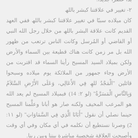
۲- تغییر في علاقتنا كبشر باﻟﻠﮫ
كان میلاده سببًا في تغییر علاقتنا كبشر باﻟﻠﮫ ففي العھد
القدیم كانت علاقة البشر باﻟﻠﮫ من خلال رجل الله النبي
أو القاضي أو المُرسل وكانت الناس ترتعب من ظھور
الله بل مر زمن كانت ھناك قطیعة بین السماء والأرض
ولكن بمیلاد السید المسیح رأینا السماء قد اقتربت من
الأرض وجاء جمھور من الملائكة یوم میلاده وسبحوا
قائلین "الْمَجْدُ ﻟﻠﮫِ فِي الأَعَالِي، وَعَلَى الأَرْضِ السَّلاَمُ
وَبِالنَّاسِ الْمَسَرَّةُ" (لو ۲: 14) فبمیلاد المسیح لم یعد الله
ھو المرعب المخیف ولكنه صار ھو أبانا وعلَّمنا المسیح
حینما نصلي أن نقول "أَبَانَا الَّذِي فِي السَّمَاوَاتِ" (لو ۱۱:
2) وصرنا نستطیع أن نكلمه في أي مكان وفي أي وقت
وأصبحت العلاقة شخصیة مباشرة بیننا وبین ربنا.