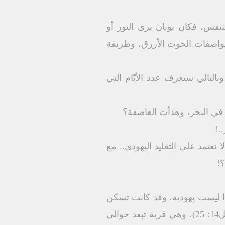
نفس، فكان يونان يرى النور أو
عن مواصفات الحوت الأزرق، وطريقة
التالي سيعرف عدد الأيّام التي
.!
لا نعتمد على التقليد اليهودى.. مع
؟!
صيدا ليست يهودية، وقد كانت تسكن
في منطقة بعيدة عن شعب إسرائيل، بينما يونان هو نبي يهودي، من بلده اسمها جَتّ حافر (2مل14: 25)، وهي قرية تبعد حوالي