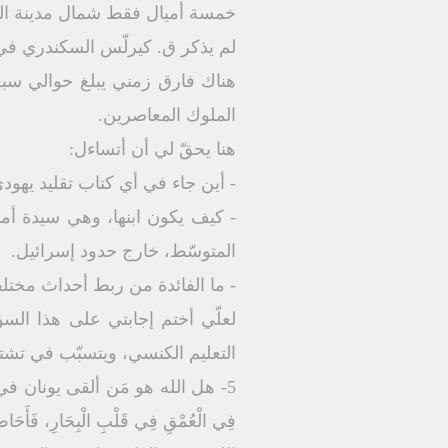
خمسة أميال فقط شمال مدينة الن
لم يذكر ق. كيرلّس السكندري في
هناك فارق زمني يبلغ حوالي سبع
الملوك المعاصرين.
هنا يحقّ لي أن أتساءل:
- أين جاء في أي كتاب تقليد يهود
- كيف يكون ابنها، وهي سيدة أ
المتوسّط، خارج حدود إسرائيل.
- ما الفائدة من ربط أحداث مختلفة 
لعلّي أختم إجابتي على هذا السؤال
التعليم الكنسي، ويتسبّب في تشتيت ا
5- هل الله هو مَن ألقى يونان في
فِي الْعُمْقِ فِي قَلْبِ الْبِحَارِ، فَأَحَاطَ ب