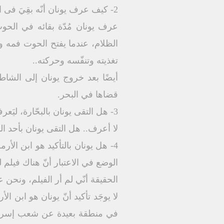
2- كيف عرف يونان أنّه بقِيَ فى الحوت ثلاثة أيام وثلاث ليالٍ؟
عرف يونان مُدّة بقائه في الحو
الظلام، عندما يفتح الحوت فمه ويُ
تغذيته وتنفّسه وحركته..
أيضًا بعد خروج يونان إلى الشاط
قضاها في البحر.
3- هل التقى يونان بالبحّارة، ليَعرف أنّهم ذبحوا ذبيحةً للربّ ونذروا نذورًا (يون1: 16) بعد أن ألقوه في البحر، وهدأت العاصفة؟
لا أعرف.. هل التقى يونان بأحد 
4- هل يونان بالتأكيد هو ابن الأر
الوضع في الاعتبار أنّ هناك فيلم 
الحقيقة أنّي لم أر الفيلم، ونحن عم
لا يوجَد تأكيد أنّ يونان هو ابن 