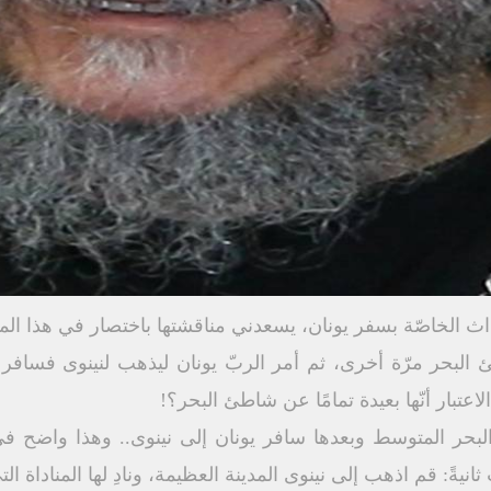
ث الخاصّة بسفر يونان، يسعدني مناقشتها باختصار في هذا الم
ئ البحر مرّة أخرى، ثم أمر الربّ يونان ليذهب لنينوى فسافر
عتبار أنّها بعيدة تمامًا عن شاطئ البحر؟!
حر المتوسط وبعدها سافر يونان إلى نينوى.. وهذا واضح في 
ثانيةً: قم اذهب إلى نينوى المدينة العظيمة، ونادِ لها المناداة التي