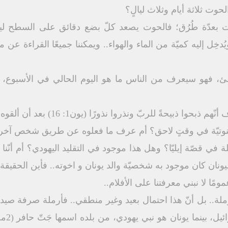
ت بعدّة طُرُق؛ فالحوت يصعد كلّ بضع دقائق على السطح ليت
دخِل إليه كميّة من الماء والهواء.. ويمكننا جميعًا القراءة 
ئ، فهو سيعرف من الناس ما هو اليوم الحالي في الأسبوع، وب
النوتيّة في وقتٍ لاحق؟ أم عرف ما فعلوه عن طريق شخص آخر.
ملة في قصّة إيليّا؟ وهل هذا موجود في التقليد اليهودي؟ أم أنّنا 
ليونان كان موجود به شخصيّة والد يونان و اخوته.. فأين الحقيقة
ومًا لا نبني معرفتنا على الأفلام..
الأرملة.. بل أنّ هذا احتمال بعيد وغير منطقي.. فأرملة صرفة 