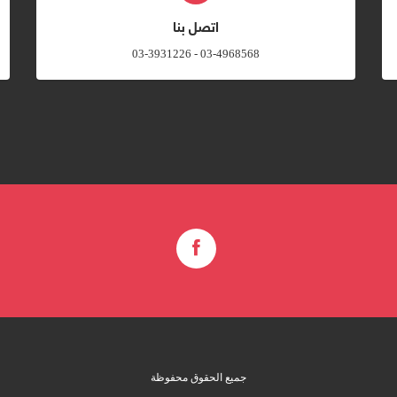
اتصل بنا
03-4968568 - 03-3931226
جميع الحقوق محفوظة