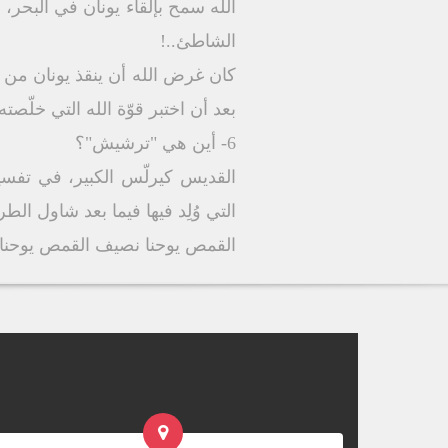
الله سمح بإلقاء يونان في البحر، 
الشاطئ..!
كان غرض الله أن ينقذ يونان من ال
بعد أن اختبر قوّة الله التي خلّصت
6- أين هي "ترشيش"؟
القديس كيرلّس الكبير، في تفس
التي وُلِد فيها فيما بعد شاول 
القمص يوحنا نصيف القمص يوحنا 