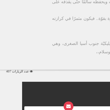
عه ويحفظه سالمًا حتّى يقذفه على
 بقوّة.. فيكون مثمرًا في كرازته
يكيّة جنوب أسيا الصغرى، وهي
وسلام،،
عدد الزيارات 407