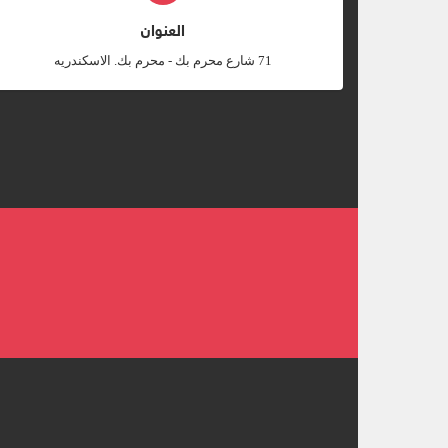
العنوان
‎71 شارع محرم بك - محرم بك. الاسكندريه