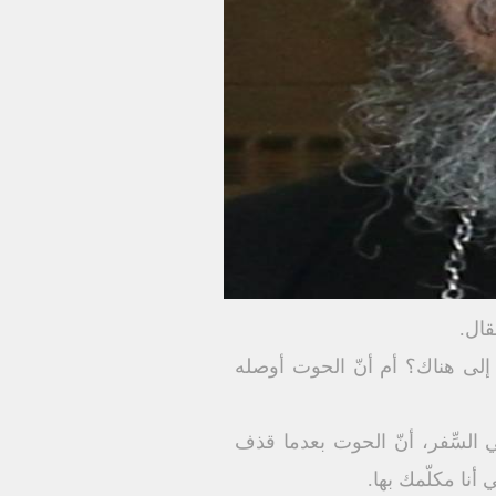
قال.
 إلى هناك؟ أم أنّ الحوت أوصله
السِّفر، أنّ الحوت بعدما قذف
 أنا مكلّمك بها.