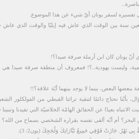
اصرة..
 تفسيره لسفر يونان أيّ شيء عن هذا الموضوع.
ين سنة بين الوقت الذي عاش فيه إيليّا والوقت الذي عاش فيه
ي أنّ يونان كان ابن أرملة صرفة صيدا؟!
ممية، وليست يهودية..؟! فمعروف أن منطقة صرفة صيدا هي م
ببعضها البعض، بينما لا يوجد بينهما أيّة علاقة؟!!
، بأنّنا نحتاج دائمًا لتنقية تراثنا القبطي من الفولكلور الش
لانتباه بعيدًا عن الحقائق الهامّة الخلاصيّة التي تفيدنا وتبنينا
 البحر؟ أم أنّه ألقى نفسه بقراره الشخصي بسماح من الله؟ إذ يقو
ِي نَهْرٌ. جَازَتْ فَوْقِي جَمِيعُ تَيَّارَاتِكَ وَلُجَجِكَ (يون2: 3).