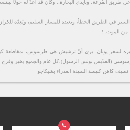
عن طريق القُرعة، وبأيدي البحارة.. وكان قد أعدّ له حوتًا ليبتل
سير في الطريق الخطأ، ويعيده للمسار السليم، ويُعِدّه للكرازة
ه من الموت..!
يره لسفر يونان، يرى أنّ ترشيش هي طرسوس، بمقاطعة كيل
الطرسوسي (القدّيس بولس الرسول).كل عام والجميع بخير وفرح 
نصيف كاهن كنيسة السيدة العذراء بشيكاجو