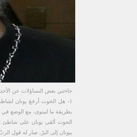
جاءتني بعض التساؤلات عن الأحدا
1- هل الحوت أرجَعَ يونان لشاط
بطريقة ما لنينوى، مع الوضع في الا
الحوت ألقى يونان على شاطئ الب
بيونان إلى البرّ، صار له قول الربّ 