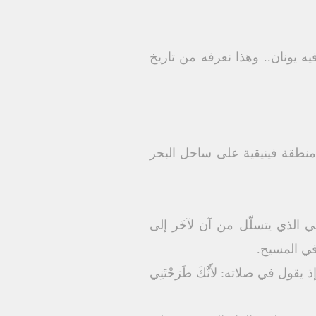
 يونان.. وهذا نعرفه من تاريخ
نطقة فينيقية على ساحل البحر
عبي الذي يتسلّل من آن لآخَر إلى
 في المسيح.
ل في صلاته: لأَنَّكَ طَرَحْتَنِي