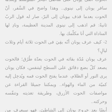
سافر يونان إلى نينوى.. وهذا واضح في السِّفر، أنّ
الحوت بعدما قذف بيونان إلى البرّ، صار له قول الربّ
ثانيةً: قم اذهب إلى نينوى المدينة العظيمة، ونادِ لها
المناداة التي أنا مكلّمك بها.
2- كيف عرف يونان أنّه بقِيَ فى الحوت ثلاثة أيام وثلاث
ليالٍ؟
عرف يونان مُدّة بقائه في الحوت بعدّة طُرُق؛ فالحوت
يصعد كلّ بضع دقائق على السطح ليتنفس، فكان يونان
يرى النور أو الظلام، عندما يفتح الحوت فمه ويُدخِل إليه
كميّة من الماء والهواء.. ويمكننا جميعًا القراءة عن
مواصفات الحوت الأزرق، وطريقة تغذيته وتنفّسه
وحركته..
أيضًا بعد خروج يونان إلى الشاطئ، فهو سيعرف من