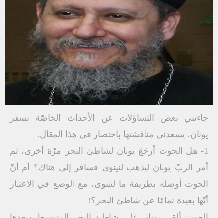
جاءتني بعض التساؤلات عن الأحداث الخاصّة بسفر
يونان، يسعدني مناقشتها باختصار في هذا المقال.
1- هل الحوت أرجَعَ يونان لشاطئ البحر مرّة أخرى، ثم
أمر الربّ يونان ليذهب لنينوى فسافر إلى هناك؟ أم أنّ
الحوت أوصله بطريقة ما لنينوى، مع الوضع في الاعتبار
أنّها بعيدة تمامًا عن شاطئ البحر؟!
الحوت ألقى يونان على شاطئ البحر المتوسط وبعدها