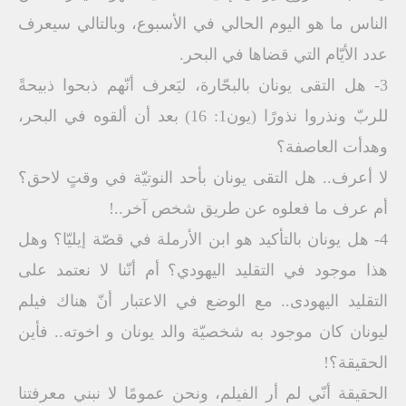
الناس ما هو اليوم الحالي في الأسبوع، وبالتالي سيعرف
عدد الأيّام التي قضاها في البحر.
3- هل التقى يونان بالبحّارة، ليَعرف أنّهم ذبحوا ذبيحةً
للربّ ونذروا نذورًا (يون1: 16) بعد أن ألقوه في البحر،
وهدأت العاصفة؟
لا أعرف.. هل التقى يونان بأحد النوتيّة في وقتٍ لاحق؟
أم عرف ما فعلوه عن طريق شخص آخر..!
4- هل يونان بالتأكيد هو ابن الأرملة في قصّة إيليّا؟ وهل
هذا موجود في التقليد اليهودي؟ أم أنّنا لا نعتمد على
التقليد اليهودى.. مع الوضع في الاعتبار أنّ هناك فيلم
ليونان كان موجود به شخصيّة والد يونان و اخوته.. فأين
الحقيقة؟!
الحقيقة أنّي لم أر الفيلم، ونحن عمومًا لا نبني معرفتنا