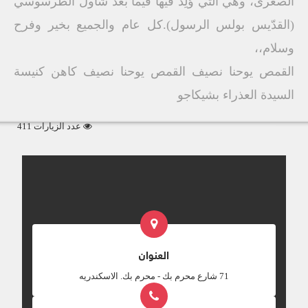
الصغرى، وهي التي وُلِد فيها فيما بعد شاول الطرسوسي
(القدّيس بولس الرسول).كل عام والجميع بخير وفرح
وسلام،،
القمص يوحنا نصيف القمص يوحنا نصيف كاهن كنيسة
السيدة العذراء بشيكاجو
عدد الزيارات 411
العنوان
‎71 شارع محرم بك - محرم بك. الاسكندريه