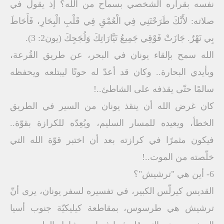
نفسه بقراره الشخصي بسماح من الله؟ إذ يقول في
صلاته: لأَنَّكَ طَرَحْتَنِي فِي الْعُمْقِ فِي قَلْبِ الْبِحَارِ، فَأَحَاطَ
بِي نَهْرٌ. جَازَتْ فَوْقِي جَمِيعُ تَيَّارَاتِكَ وَلُجَجِكَ (يون2: 3).
الله سمح بإلقاء يونان في البحر، عن طريق القُرعة،
وبأيدي البحارة.. وكان قد أعدّ له حوتًا ليبتلعه ويحفظه
سالمًا حتّى يقذفه على الشاطئ..!
كان غرض الله أن ينقذ يونان من السير في الطريق
الخطأ، ويعيده للمسار السليم، ويُعِدّه للكرازة بقوّة..
فيكون مثمرًا في كرازته بعد أن اختبر قوّة الله التي
خلّصته من الموت..!
6- أين هي "ترشيش"؟
القديس كيرلّس الكبير، في تفسيره لسفر يونان، يرى أنّ
ترشيش هي طرسوس، بمقاطعة كيليكيّة جنوب أسيا