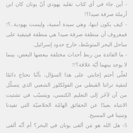
- أين جاء في أي كتاب تقليد يهودي أنّ يونان كان ابن
أرملة صرفة صيدا؟!
- كيف يكون ابنها، وهي سيدة أممية، وليست يهودية..؟!
فمعروف أن منطقة صرفة صيدا هي منطقة فينيقية على
ساحل البحر المتوسّط، خارج حدود إسرائيل.
- ما الفائدة من ربط أحداث مختلفة ببعضها البعض، بينما
لا يوجد بينهما أيّة علاقة؟!!
لعلّي أختم إجابتي على هذا السؤال، بأنّنا نحتاج دائمًا
لتنقية تراثنا القبطي من الفولكلور الشعبي الذي يتسلّل
من آن لآخَر إلى التعليم الكنسي، ويتسبّب في تشتيت
الانتباه بعيدًا عن الحقائق الهامّة الخلاصيّة التي تفيدنا
وتبنينا في المسيح.
5- هل الله هو مَن ألقى يونان في البحر؟ أم أنّه ألقى