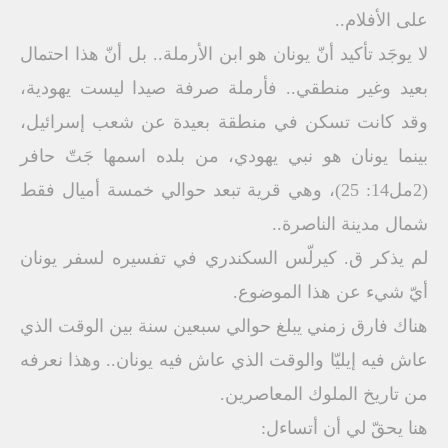
على الأفلام..
لا يوجَد تأكيد أنّ يونان هو ابن الأرملة.. بل أنّ هذا احتمال
بعيد وغير منطقي.. فأرملة صرفة صيدا ليست يهودية،
وقد كانت تسكن في منطقة بعيدة عن شعب إسرائيل،
بينما يونان هو نبي يهودي، من بلده اسمها جَتّ حافر
(2مل14: 25)، وهي قرية تبعد حوالي خمسة أميال فقط
شمال مدينة الناصرة..
لم يذكر ق. كيرلّس السكندري في تفسيره لسفر يونان
أيّ شيء عن هذا الموضوع.
هناك فارق زمني يبلغ حوالي سبعين سنة بين الوقت الذي
عاش فيه إيليّا والوقت الذي عاش فيه يونان.. وهذا نعرفه
من تاريخ الملوك المعاصرين.
هنا يحقّ لي أن أتساءل: