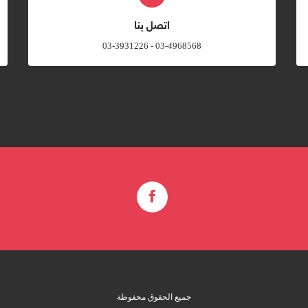
اتصل بنا
03-4968568 - 03-3931226
جميع الحقوق محفوظة