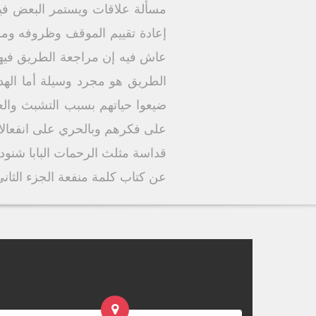
مسألة علاقات ويستمر البعض فيها 
إعادة تقييم الموقف وظروفه ومل
عاش فيه إن مراجعة الطريق فيها
الطريق هو مجرد وسيلة أما الهد
ضيعوا حياتهم بسبب التشبث والعن
على فكرهم وبالحري على انفعالاته
قداسة مثلث الرحمات البابا شنودة
عن كتاب كلمة منفعة الجزء الثان