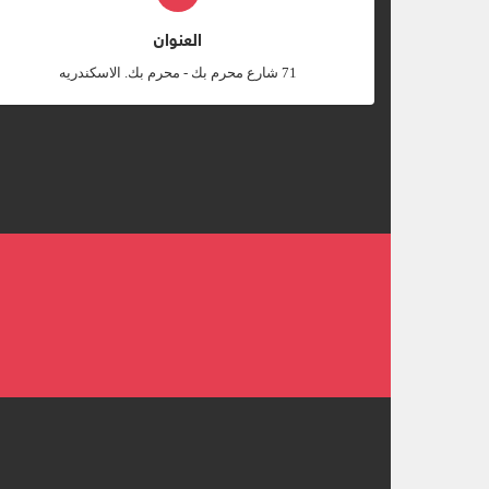
العنوان
‎71 شارع محرم بك - محرم بك. الاسكندريه