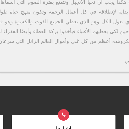
لبسون" (لو 12: 22) (لو 21: 14) هكذا يجب أن نحيا الأنجيل ونتمتع بفترة الصوم الت
بداية لإنطلاقة في كل أعمال الرحمة وتكون منهج حياة طول
ي يعول الكل وهو الذي يعطي الجميع القوت والكسوة وهو قا
جين لكي يعطيهم الأغنياء فيأخذوا بركة العطاء وأيضًا الفقر
شكروهذه أعظم من كل غنى وأموال العالم الزائل التي سرعان 
ي
اتصل بنا