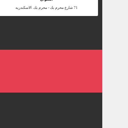
‎71 شارع محرم بك - محرم بك. الاسكندريه