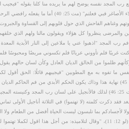
 مع رب المجد نفسه يوضح لهم ما يريده منا كلنا بقوله "فيجيب
بما انكم فعلتموه بأحد اخوتي هؤلاء الأصاغر فبي فعلتم" (م
تهم وغناهم الفاحش الذي حول قلوبهم إلى القساوة والجبروت وا
ين والمرضى ينظروا كل هؤلاء ويقولون مالنا ولهم الذي خلق
ب المجد "اذهبوا عني يا ملاعين إلى النار الأبدية المعدة 
أنهم ظلموا من الخالق الديان العادل وكأن لسان حالهم يقول ل
نفس ما تفوه به مع المطوبين "فيجيبهم قائلًا: الحق أقول لكم
الأصاغر فبي لم تفعلوا" (مت 25: 45) نهاية هذا وذاك يكون الحكم الأبدي من فم ا
أبدي والأبرار إلى حياة أبدية" (مت 25: 46) لذلك فالأنجيل على لسان رب المجد 
للغد فقد ذكرت كلمته (لا تهتموا) في الثلاثة أناجيل الأولى ثمان
34،31) (مت 1: 19) (مر 13: 11) (لو 12: 11)، "وقال لتلاميذه: من أجل هذا اقول