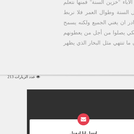
ي أسماها الأباء "خزين السنة" فمنها نتعلم
 السنة وطوال العمر فلا نربط
در ان يغني الجميع ولكنه يسمح
اء لكي يصلوا من أجل من يعطونهم
ما تنتهي مثل البخار الذي يظهر
عدد الزيارات 213
ارسل لنا ايميل