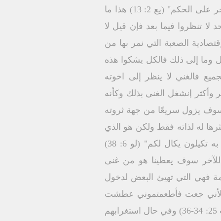
سوف نحاسب كما نفعل تمامًا بقوله "لأن الحكم هو بلا رحمة لمن لم يعمل رحمة والرحمة تفتخر على الحكم" (يع 2: 13) هذا ما
 لا تنظروا فيما بعد فإن قيل لا
صادية الصعبة التي نمر بها من
 وما إلى ذلك فالكل يشكوا هذه
جميع فالغني لا ينظر إلى اخوته
 وأكثر إنشغل الغني بذلك وكأنه
 بمئة" (مر 4: 8) وحوله إلى مبدأ أرضي سوف يزول سريعًا من جهة ثروته
كثرها له لذاته فقط ولكن هو الذي
قال "اعطوا تعطوا كيلًا جيدًا ملبدًا مهزوزًا فائضًا تعطون في أحضانكم لأنه بنفس الكيل الذي به تكيلون يكال لكم" (لو 6: 38)
 للآخر سوف يعطينا هو من غنى
يوضح لنا أهمية أعمال الرحمة فهي التي تهيئ البعض لدخول
لم لأني جعت فأطعمتموني عطشت
فسيقتموني كنت غريبًا فآويتموني عريانًا فكسوتموني مريضًا فزرتموني محبوسًا فأتيتم إليَّ" (مت 25: 34-36) وفي حال استغرابهم