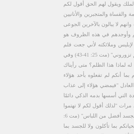
 الملك ويقول لهم الحق أقول لكم
ت 25: 40) أما ما يفعله رافضي الرحمة والقساة والمتجبرين والأنانيين
نهم لا يبالون بالآخرين الجوعى
هم وأوجدهم في هذه الظروف هو
لإبليس وملائكته لأني جعت فلم
تطعموني عطشت فلم تسقوني كنت غريبًا فلم تأووني عريانًا فلم تكسوني مريضًا ومحبوسًا فلم تزوروني" (مت 25: 41-43) وفي
ه لماذا هذا الظلم؟ متى رأيناك
 بما أنكم لم تفعلوه بأحد هؤلاء
لحاكم الديان العادل "فيمضي هؤلاء إلى عذاب
وكنيسته المجيدة التي أسسها بدمه الذكي دائمًا
ي مرات "لذلك أقول لكم لا تهتموا
لحياتكم بما تأكلون وبما تشربون ولا لأجسادكم بما تلبسون ليست الحياة أفضل من الطعام ولا الجسد أفضل من اللباس" (مت 6:
 لكملا تهتموا لحياتكم بما تأكلون ولا للجسد بما