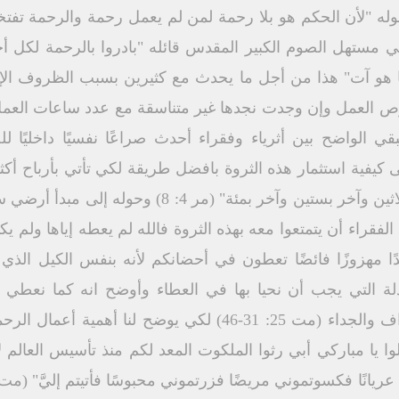
 في مستهل الصوم الكبير المقدس قائله "بادروا بالرحمة لكل أحد
ا هو آت" هذا من أجل ما يحدث مع كثيرين بسبب الظروف الإقت
ص العمل وإن وجدت نجدها غير متناسقة مع عدد ساعات العمل
ي الواضح بين أثرياء وفقراء أحدث صراعًا نفسيًا داخليًا لل
يفية استثمار هذه الثروة بافضل طريقة لكي تأتي بأرباح أكثر
أخذ المهدئ الروحي تأتي بثمر "ثلاثين وآخر بستين وآخر
لفقراء أن يتمتعوا معه بهذه الثروة فالله لم يعطه إياها ولم ي
ادلة التي يجب أن نحيا بها في العطاء وأوضح انه كما نعطي
مراحمه وقد ضرب لنا مثل الخراف والجداء (مت 25: 31-46) لكي 
ا يا مباركي أبي رثوا الملكوت المعد لكم منذ تأسيس العا