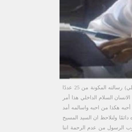
"لتكون لكم الرحمة والسلام والمحبة"(يه 1: 2)هكذا بدأ القديس يهوذا الرسول(ليس الأسخريوطي) رسالته المكونة من 25 عددًا
 الانسان السلام الداخلي هذا أمر
 أحبه هكذا من احبه واسالمه أمد
دائمًا ولنلاحظ ان السيد المسيح
ن" (مت 5: 7) وقد حذرنا القديس يعقوب الرسول من عدم الرحمة اننا