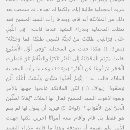
مريم المجدلية طالبة إياه، ولكنها لم تجده.. ثم سمعت بعد
ذلك من الملائكة أنه قام، وبعدها رأت السيد المسيح فقد
تمثلت المجدلية بعذراء النشيد عندما قالت: "فِي اللَّيْلِ
عَلَى فِرَاشِي طَلَبْتُ مَنْ تُحِبُّهُ نَفْسِي طَلَبْتُهُ فَمَا وَجَدْتُهُ"
(نش3: 1) هكذا حدث من المجدلية "وَفِي أَوَّلِ الأُسْبُوعِ
جَاءَتْ مَرْيَمُ الْمَجْدَلِيَّةُ إِلَى الْقَبْرِ بَاكِرًا وَالظّلاَمُ بَاقٍ فَنَظَرَتِ
الْحَجَرَ مَرْفُوعًا عَنِ الْقَبْرِ" (يو1:20) وعندما رأت المجدلية
الملاك قالت له " إِنَّهُمْ أَخَذُوا سَيِّدِي وَلَسْتُ أَعْلَمُ أَيْنَ
وَضَعُوهُ" (يو20: 13) لكن الملائكة عالجوا جهلها بالأمر
وبقوة لاهوت السيد المسيح فقال لها الملاك "لِمَاذَا تَطْلُبْنَ
الْحَيَّ بَيْنَ الأَمْوَاتِ؟" (لو24: 5) فيريد أن يقول لها لم يقم
هو فقط بل قام وأقام معه أمواتًا آخرين لكنها جهلت
الأمر ولم تفهمه أو تصدقه وهذا ما قالته عذراء النشيد