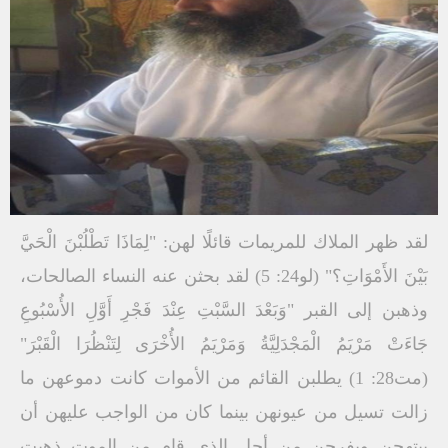
لقد ظهر الملاك للمريمات قائلًا لهن: "لِمَاذَا تَطْلُبْنَ الْحَيَّ
بَيْنَ الأَمْوَاتِ؟" (لو24: 5) لقد بحثن عنه النساء الصالحات،
وذهبن إلى القبر "وَبَعْدَ السَّبْتِ عِنْدَ فَجْرِ أَوَّلِ الأُسْبُوعِ
جَاءَتْ مَرْيَمُ الْمَجْدَلِيَّةُ وَمَرْيَمُ الأُخْرَى لِتَنْظُرَا الْقَبْرَ"
(مت28: 1) يطلبن القائم من الأموات كانت دموعهن ما
زالت تسيل من عيونهن بينما كان من الواجب عليهن أن
يبتهجن ويفرحن من أجل الذي قام من الموت ذهبت