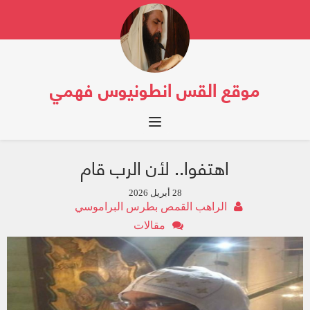
موقع القس انطونيوس فهمي
Toggle navigation
اهتفوا.. لأن الرب قام
28 أبريل 2026
الراهب القمص بطرس البراموسي
مقالات