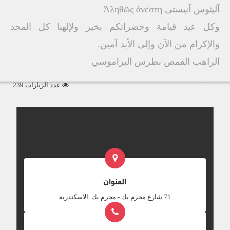
آليثوس آنيستى Ἀληθῶς ἀνέστη
وكل عيد قيامة وحضراتكم بخير ولإلهنا كل المجد
والإكرام من الآن وإلى الأبد آمين.
الراهب القمص بطرس البراموسي
عدد الزيارات 239
العنوان
‎71 شارع محرم بك - محرم بك. الاسكندريه