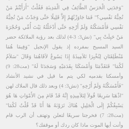
"وَجَدَنِي الْحَرَسُ الطَّائِفُ فِي الْمَدِينَةِ فَقُلْتُ "أَرَأَيْتُمْ مَنْ
تُحِبُّهُ نَفْسِي؟" فَمَا جَاوَزْتُهُمْ إِلاَّ قَلِيلًا حَتَّى وَجَدْتُ مَنْ تُحِبُّهُ
نَفْسِي فَأَمْسَكْتُهُ وَلَمْ أَرْخِهِ حَتَّى أَدْخَلْتُهُ بَيْتَ أُمِّي وَحُجْرَةَ
مَنْ حَبِلَتْ بِي" (نش3: 3-4) لذلك بعد رؤية الملائكة حضر
السيد المسيح بمفرده إذ يقول الإنجيل "وَفِيمَا هُمَا
مُنْطَلِقَتَانِ لِتُخْبِرَا تَلاَمِيذَهُ إِذَا يَسُوعُ لاَقَاهُمَا وَقَالَ "سَلاَمٌ
لَكُمَا" فَتَقَدَّمَتَا وَأَمْسَكَتَا بِقَدَمَيْهِ وَسَجَدَتَا لَهُ" (مت28: 9)
وأمسكتا بقدميه لكي يتم ما قيل في نشيد الأنشاد
"فَأَمْسَكْتُهُ وَلَمْ أَرْخِهِ" (نش3: 4) وبعد ذلك قال الملاك لهن
"اذْهَبَا سَرِيعًا قُولاَ لِتَلاَمِيذِهِ إِنَّهُ قَدْ قَامَ مِنَ الأَمْوَاتِ هَا هُوَ
يَسْبِقُكُمْ إِلَى الْجَلِيلِ هُنَاكَ تَرَوْنَهُ هَا أَنَا قَدْ قُلْتُ لَكُمَا"
(مت28: 7) فخرجتا سريعًا لتعلن وتهتف أن الرب قام
وأنت أيها الموت ماذا كان ردك أو موقفك؟