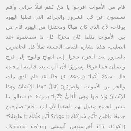
قام من الأموات افرحوا يا مَنْ كنتم قبلًا حزانى وأنتم
تسمعون عن كل الشرور والجرائم التي فعلها اليهود
بوقاحة لأن الذي كان مهانًا ومحتقرًا من اليهود قام من
بين الأموات مثلما كان محزنًا كل ما سمعتموه عند
الصليب، هكذا بشارة القيامة الحسنة تملأ كل الحاضرين
بالسرور ليت الحزن يتحول إلى ابتهاج والنوح إلى فرح
وليمتلئ فمنا فرحًا وسرورًا لأن الرب بعد قيامته المجيدة
قال "سَلاَمٌ لَكُمَا" (مت28: 9) حقًا لقد قام الذي مات
والحر بين الأموات "وَلِصِهْيَوْنَ يُقَالُ "هَذَا الإِنْسَانُ وَهَذَا
الإِنْسَانُ وُلِدَ فِيهَا وَهِيَ الْعَلِيُّ يُثَبِّتُهَا" (مز87: 5) فتعالوا بنا
نبشر للجميع ونقول لهم "اهتفوا لأن الرب قام" صارخين
جميعًا قائلين "أَيْنَ شَوْكَتُكَ يَا مَوْتُ؟ أَيْنَ غَلَبَتُكِ يَا هَاوِيَةُ؟"
(1كو15: 55) أخرستوس آنيستى Χριστός ἀνέστη..