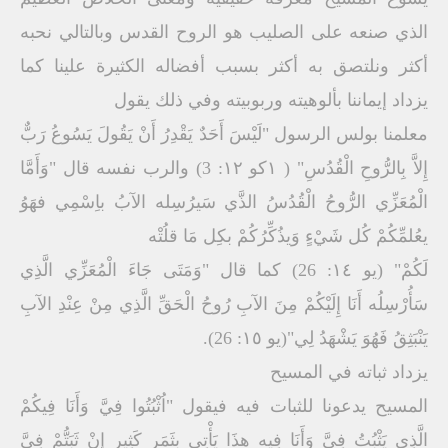
الذي صنعه على الصلیب ھو الروح القدس وبالتالي نحبه
أكثر ونلتصق به أكثر بسبب أفضاله الكثیرة علینا كما
یزداد إیماننا بألوھیته وربوبیته وفي ذلك یقول
معلمنا بولس الرسول "لَیْسَ أَحَدٌ یَقْدِرُ أَنْ یَقُولَ یَسُوعُ رَبٌّ
إِلاَّ بِالرُّوحِ الْقُدُسِ" ( ۱كو ۱۲: 3) والرب نفسه قال "وَأَمَّا
الْمُعَزِّي الرُّوحُ الْقُدُسُ الذَّي سَیرُسِله الآبُ باِسْمِي فھَوُ
یعُلمِّكُمْ كُل شَيْءٍ وَیذُكِّرُكُمْ بكِل مَا قلُتْه
لَكُمْ" (یو ۱٤: 26) كما قال "وَمَتَى جَاءَ الْمُعَزِّي الَّذِي
سَأُرْسِلُه أَنَا إِلَیْكُمْ مِنَ الآبِ رُوحُ الْحَقِّ الَّذِي مِنْ عِنْدِ الآبِ
یَنْبَثِقُ فَھُوَ یَشْھَدُ لِي"(یو ۱٥: 26).
یزداد ثباته في المسیح
المسیح یدعونا للثبات فیه فیقول "اُثْبُتُوا فِيَّ وَأَنَا فِیكُمْ
الَّذِي یَثْبُتُ فِيَّ وَأَنَا فِیه ھذَا یَأْتِي بِثَمَرٍ كَثِیرٍ إِنْ ثَبَتُّمْ فِيَّ