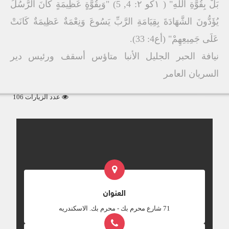
بَلْ بِقُوَّةِ اللهِ" ( ۱كو ۲: 4, 5) "وَبِقُوَّةٍ عَظِیمَةٍ كَانَ الرُّسُلُ
یُؤَدُّونَ الشَّھَادَةَ بِقِیَامَةِ الرَّبِّ یَسُوعَ وَنِعْمَةٌ عَظِیمَةٌ كَانَتْ
عَلَى جَمِیعِھِمْ" (أع4: 33).
نيافة الحبر الجليل الأنبا متاؤس أسقف ورئيس دير
السريان العامر
عدد الزيارات 106
العنوان
‎71 شارع محرم بك - محرم بك. الاسكندريه