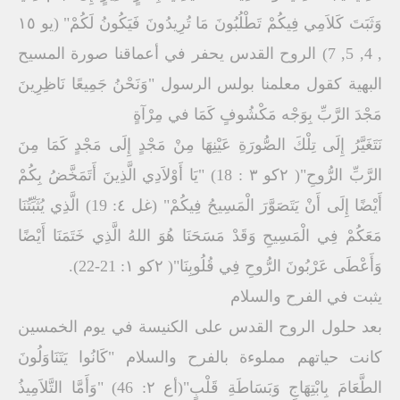
وَثَبَتَ كَلاَمِي فِیكُمْ تَطْلُبُونَ مَا تُرِیدُونَ فَیَكُونُ لَكُمْ" (یو ۱٥
, 4, 5, 7) الروح القدس یحفر في أعماقنا صورة المسیح
البھیة كقول معلمنا بولس الرسول "وَنَحْنُ جَمِیعًا نَاظِرِینَ
مَجْدَ الرَّبِّ بِوَجْه مَكْشُوفٍ كَمَا في مِرْآةٍ
نَتَغَیَّرُ إِلَى تِلْكَ الصُّورَةِ عَیْنِھَا مِنْ مَجْدٍ إِلَى مَجْدٍ كَمَا مِنَ
الرَّبِّ الرُّوحِ"( ۲كو ۳ : 18) "یَا أَوْلاَدِي الَّذِینَ أَتَمَخَّضُ بِكُمْ
أَیْضًا إِلَى أَنْ یَتَصَوَّرَ الْمَسِیحُ فِیكُمْ" (غل ٤: 19) الَّذِي یُثَبِّتُنَا
مَعَكُمْ فِي الْمَسِیحِ وَقَدْ مَسَحَنَا ھُوَ اللهُ الَّذِي خَتَمَنَا أَیْضًا
وَأَعْطَى عَرْبُونَ الرُّوحِ فِي قُلُوبِنَا"( ۲كو ۱: 21-22).
یثبت في الفرح والسلام
بعد حلول الروح القدس على الكنیسة في یوم الخمسین
كانت حیاتھم مملوءة بالفرح والسلام "كَانُوا یَتَنَاوَلُونَ
الطَّعَامَ بِابْتِھَاجٍ وَبَسَاطَةِ قَلْبٍ"(أع ۲: 46) "وَأَمَّا التَّلاَمِیذُ