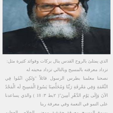
الذي یمتلئ بالروح القدس ینال بركات وفوائد كثیرة مثل:
تزداد معرفته بالمسیح وبالتالي تزداد محبته له
نصحنا معلمنا بطرس الرسول قائلاً "وَلكِنِ انْمُوا فِي
النِّعْمَةِ وَفِي مَعْرِفَةِ رَبِّنَا وَمُخَلِّصِنَا یَسُوعَ الْمَسِیحِ لَه الْمَجْدُ
الآنَ وَإِلَى یَوْمِ الدَّھْرِ آمِینَ"( ۲بط ۳: 18 ) والذي یساعدنا
على النمو في النعمة وفي معرفة ربنا
یسوع المسیح معرفة حقیقیة ومعنى الخلاص العظیم