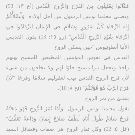
فَكَانُوا یَمْتَلِئُونَ مِنَ الْفَرَحِ وَالرُّوحِ الْقُدُسِ"(أع ۱۳: 53)
ویصلي معلمنا بولس الرسول من أجل أولاده "وَلْیَمْلأْكُمْ
إِله الرَّجَاءِ كُلَّ سُرُورٍ وَسَلاَمٍ فِي الإِیمَانِ لِتَزْدَادُوا فِي
الرَّجَاءِ بِقُوَّةِ الرُّوحِ الْقُدُسِ" (رو ۱٥: 13) یقول القدیس
الأنبا أنطونیوس "حین یسكن الروح
القدس في نفوس المؤمنین المطیعین للمسیح یھبھم
راحة ویجعل نیرالمسیح حلوًا لھم ولا یخافون من شيء
لأن فرح الروح القدس یھب لعقولھم سلامًا وفرحًا "لأَنَّ
فَرَحَ الرَّبِّ ھُوَ قُوَّتُكُمْ" (نح ۸: 10).
یمتلئ من ثمر الروح
یقول معلمنا بولس الرسول "وَأَمَّا ثَمَرُ الرُّوحِ فَھُوَ مَحَبَّةٌ
فَرَحٌ سَلاَمٌ طُولُ أَنَاةٍ لُطْفٌ صَلاَحٌ إِیمَانٌ وَدَاعَةٌ تَعَفُّفٌ"
(غل ٥: 22) وكل ثمار الروح ھي صفات وفضائل السید