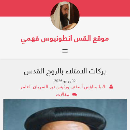
موقع القس انطونيوس فهمي
Toggle navigation
بركات الامتلاء بالروح القدس
02 يونيو 2026
الانبا متاؤس أسقف ورئيس دير السريان العامر
مقالات