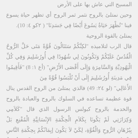
المسیح التي عاش بھا على الأرض
وحین نمتلئ بالروح نثمر ثمر الروح أي تظھر حیاة یسوع
فینا "تُظْھَرَ حَیَاةُ یَسُوعَ أَیْضًا فِي جَسَدِنَا" ( ۲كو ٤: 10).
یمتلئ بالقوة الروحیة
قال الرب لتلامیذه "لكِنَّكُمْ سَتَنَالُونَ قُوَّةً مَتَى حَلَّ الرُّوحُ
الْقُدُسُ عَلَیْكُمْ وَتَكُونُونَ لِي شُھُودًا فِي أُورُشَلِیمَ وَفِي كُلِّ
الْیَھُودِیَّةِ وَالسَّامِرَةِ وَإِلَى أَقْصَى الأَرْضِ" (أع ۱: 8) "فَأَقِیمُوا
فِي مَدِینَةِ أُورُشَلِیمَ إِلَى أَنْ تُلْبَسُوا قُوَّةً مِنَ
الأَعَالِي" (لو ۲٤: 49) فالذي یمتلئ من الروح القدس ینال
قوة عظیمة تساعده في السلوك بالروح والعبادة بالروح
والخدمة بالروح كبولس الرسول الذي قال "كَلاَمِي
وَكِرَازَتِي لَمْ یَكُونَا بِكَلاَمِ الْحِكْمَةِ الإِنْسَانِیَّةِ الْمُقْنِعِ بَلْ
بِبُرْھَانِ الرُّوحِ وَالْقُوَّةِ، لِكَيْ لاَ یَكُونَ إیِمَانُكُمْ بِحِكْمَةِ النَّاسِ