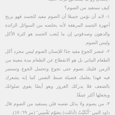
كيف نستفيد من الصوم؟
۱- لابد أن نؤمن جمیعًا أن الصوم مفید للجسد فھو یریح
أجھزة الجسد المرھقة لأنه یخلصه من السوائل الزائدة
والدھون وصدقوني إن ما یُتعب الجسد ھو كثرة الأكل
ولیس الصوم.
۲- عنصر الجوع مفید جدًا للإنسان الصوم لیس مجرد أكل
الطعام النباتي بل ھو الانقطاع عن الطعام مدة معینة من
الزمن فلیتك تصوم حتى تجوع وتحتمل الجوع وتستمر
فیه فھذا یعلمك فضیلة ضبط النفس كما إنه یشعرك
بالضعف فلا یدركك الغرور وھو أیضًا یقوي صلواتك
ویجعلھا أكثر عمقًا.
۳- من یصوم ولا یذلل نفسه فلن یستفید من الصوم قال
داود النبي "أَبْكَیْتُ (أذللت) بِصَوْمٍ نَفْسِي" (مز ٦۹: 10).