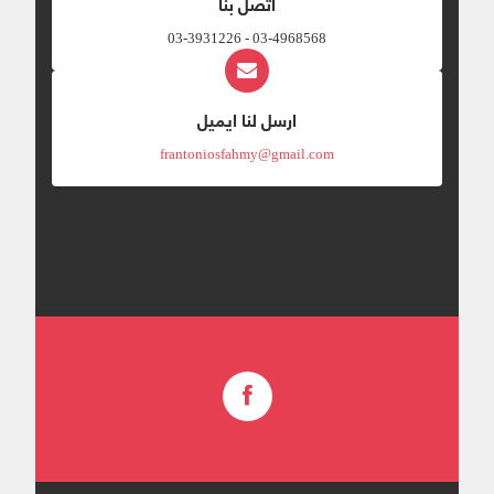
اتصل بنا
03-4968568 - 03-3931226
ارسل لنا ايميل
frantoniosfahmy@gmail.com