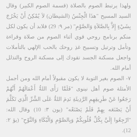
ولھذا یرتبط الصوم بالصلاة (قسمة الصوم الكبیر) وقال
السید المسیح "ھذَا الْجِنْسُ (الشیطان) لاَ یُمْكِنُ أَنْ یَخْرُجَ
بِشَيْءٍ إِلاَّ بِالصَّلاَةِ وَالصَّوْمِ" (مر ۹: 29) فلابد أن یكون لكل
منكم برنامج روحي قوي أثناء الصوم من صلاة وقراءة
وتأمل وترتیل وتسبیح غذِ روحك بالحب الإلھي بالتأملات
واجعل مسكنة الجسد تقودك إلى مسكنة الروح والتذلل
أمام الله.
۷- الصوم بغیر التوبة لا یكون مقبولاً أمام الله ومن أجمل
الأمثلة صوم أھل نینوى "فَلَمَّا رَأَى اللهُّ أَعْمَالَھُمْ أَنَّھُمْ
رَجَعُوا عَنْ طَرِیقِھِمِ الرَّدِیئَةِ نَدِمَ اللهُّ عَلَى الشَّرِّ الَّذِي تَكَلَّمَ
أَنْ یَصْنَعَه بِھِمْ فَلَمْ یَصْنَعْه" (یون ۳: 10) وقال الله:
"ارْجِعُوا إِلَيَّ بِكُلِّ قُلُوبِكُمْ وَبِالصَّوْمِ وَالْبُكَاءِ وَالنَّوْحِ" (یؤ ۲:
12).