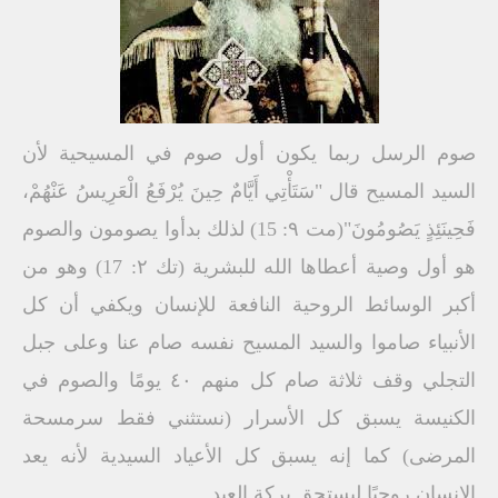
صوم الرسل ربما یكون أول صوم في المسیحیة لأن
السید المسیح قال "سَتَأْتِي أَیَّامٌ حِینَ یُرْفَعُ الْعَرِیسُ عَنْھُمْ،
فَحِینَئِذٍ یَصُومُونَ"(مت ۹: 15) لذلك بدأوا یصومون والصوم
ھو أول وصیة أعطاھا الله للبشریة (تك ۲: 17) وھو من
أكبر الوسائط الروحیة النافعة للإنسان ویكفي أن كل
الأنبیاء صاموا والسید المسیح نفسه صام عنا وعلى جبل
التجلي وقف ثلاثة صام كل منھم ٤۰ یومًا والصوم في
الكنیسة یسبق كل الأسرار (نستثني فقط سرمسحة
المرضى) كما إنه یسبق كل الأعیاد السیدیة لأنه یعد
الإنسان روحیًا لیستحق بركة العید.