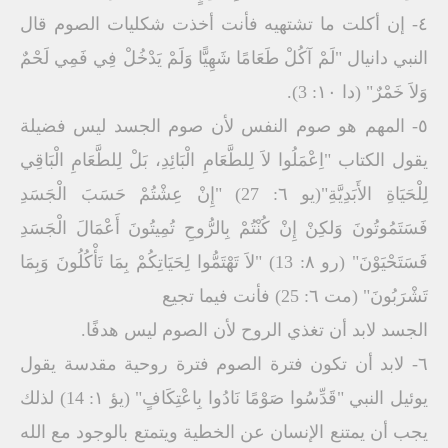
٤- إن أكلت ما تشتھیه فأنت أخذت شكلیات الصوم قال
النبي دانیال "لَمْ آكُلْ طَعَامًا شَھِیًّا وَلَمْ یَدْخُلْ فِي فَمِي لَحْمٌ
وَلاَ خَمْرٌ" (دا ۱۰: 3).
٥- المھم ھو صوم النفس لأن صوم الجسد لیس فضیلة
یقول الكتاب "اِعْمَلُوا لاَ لِلطَّعَامِ الْبَائِدِ، بَلْ لِلطَّعَامِ الْبَاقِي
لِلْحَیَاةِ الأَبَدِیَّةِ"(یو ٦: 27) "إِنْ عِشْتُمْ حَسَبَ الْجَسَدِ
فَسَتَمُوتُونَ وَلكِنْ إِنْ كُنْتُمْ بِالرُّوحِ تُمِیتُونَ أَعْمَالَ الْجَسَدِ
فَسَتَحْیَوْنَ" (رو ۸: 13) "لاَ تَھْتَمُّوا لِحَیَاتِكُمْ بِمَا تَأْكُلُونَ وَبِمَا
تَشْرَبُونَ" (مت ٦: 25) فأنت فیما تجیع
الجسد لابد أن تغذي الروح لأن الصوم لیس ھدفًا.
٦- لابد أن تكون فترة الصوم فترة روحیة مقدسة یقول
یوئیل النبي "قَدِّسُوا صَوْمًا نَادُوا بِاعْتِكَافٍ" (یؤ ۱: 14) لذلك
یجب أن یمتنع الإنسان عن الخطیة ویتمتع بالوجود مع الله