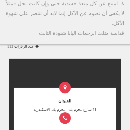
۸- امتنع عن كل متعة جسدیة حتى وإن كانت تحل فمثلاً
لا یكفي أن تصوم عن الأكل إنما لابد أن تنتصر على شھوة
الأكل.
قداسة مثلث الرحمات البابا شنودة الثالث
عدد الزيارات 113
العنوان
‎71 شارع محرم بك - محرم بك. الاسكندريه