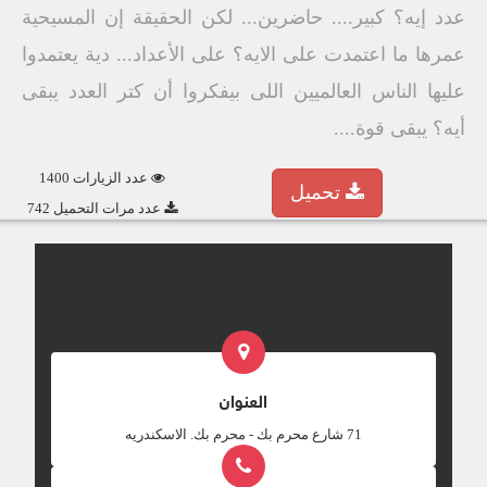
عدد إيه؟ كبير.... حاضرين... لكن الحقيقة إن المسيحية
عمرها ما اعتمدت على الايه؟ على الأعداد... دية يعتمدوا
عليها الناس العالميين اللى بيفكروا أن كتر العدد يبقى
أيه؟ يبقى قوة....
عدد الزيارات 1400
تحميل
عدد مرات التحميل 742
العنوان
‎71 شارع محرم بك - محرم بك. الاسكندريه