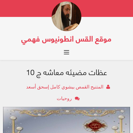
موقع القس انطونيوس فهمي
Toggle navigation
عظات مضيئه معاشه ج 10
المتنيح القمص بيشوي كامل إسحق أسعد
روحيات