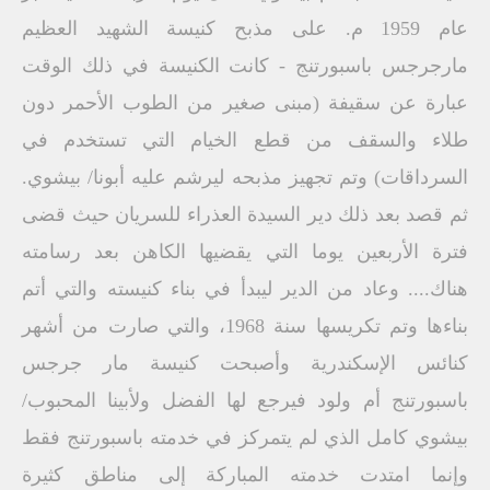
عام 1959 م. على مذبح كنيسة الشهيد العظيم
مارجرجس باسبورتنج - كانت الكنيسة في ذلك الوقت
عبارة عن سقيفة (مبنى صغير من الطوب الأحمر دون
طلاء والسقف من قطع الخيام التي تستخدم في
السرداقات) وتم تجهيز مذبحه ليرشم عليه أبونا/ بيشوي.
ثم قصد بعد ذلك دير السيدة العذراء للسريان حيث قضى
فترة الأربعين يوما التي يقضيها الكاهن بعد رسامته
هناك.... وعاد من الدير ليبدأ في بناء كنيسته والتي أتم
بناءها وتم تكريسها سنة 1968، والتي صارت من أشهر
كنائس الإسكندرية وأصبحت كنيسة مار جرجس
باسبورتنج أم ولود فيرجع لها الفضل ولأبينا المحبوب/
بيشوي كامل الذي لم يتمركز في خدمته باسبورتنج فقط
وإنما امتدت خدمته المباركة إلى مناطق كثيرة