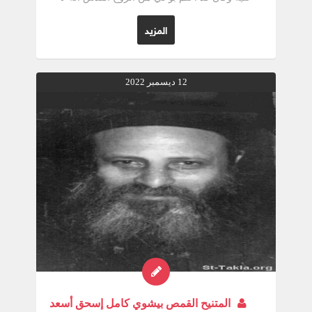
برية هذا العالم. المتنيح القمص بيشوى كامل كاهن
كنيسة الشهيد مارجرجس سبورتنج
المزيد
12 ديسمبر 2022
المتنيح القمص بيشوي كامل إسحق أسعد