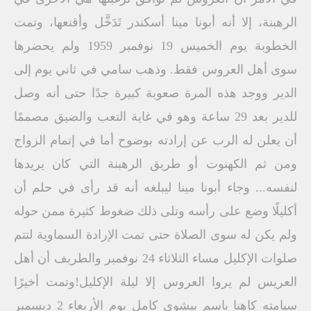
الرهبنة، إلا أنه أبونا مينا أسكندر تَدَخَّل وأقنعها، وتمت
الخطوبة يوم الخميس 19 نوفمبر 1959 ولم يحضرها
سوى أهل العروس فقط. وذهب سامي في ثاني يوم إلى
الدير ووجد هذه المرة صعوبة كبيرة جدًا حتى أنه وصل
للدير بعد 29 ساعة وهو في غاية التعب والضيق مصممًا
أن يعلن له الرب عن إرادته بوضوح أما في إتمام الزواج
ومن ثم الكهنوت أو طريق الرهبنة التي كان يريدها
لنفسه... وجاء أبونا مينا ليبلغه أنه قد رأى في حلم أن
أكليلًا وضع على رأسه وتلى ذلك ضغوط كثيرة ممن حوله
ولم يكن له سوى الصلاة حتى تمت الإرادة السماوية لتتم
صلوات الإكليل مساء الثلاثاء 24 نوفمبر والطريف أن أهل
العريس لم يروا العروس إلا ليلة الإكليل!وتمت أخيرًا
سيامته كاهنا باسم بيشوي كامل يوم الأربعاء 2 ديسمبر