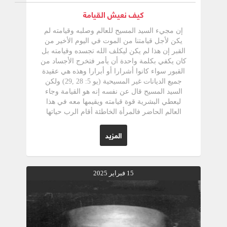
كيف نعيش القيامة
إن مجيء السيد المسيح للعالم وصلبه وقيامته لم
يكن لأجل قيامتنا من الموت في اليوم الأخير من
القبر إن هذا لم يكن ليكلف الله تجسده وقيامته بل
كان يكفي بكلمة واحدة أن يأمر فتخرج الأجساد من
القبور سواء كانوا أشرارا أو أبرارا وهذه هي عقيدة
جميع الديانات غير المسيحية (يو 5: 28 ,29) ولكن
السيد المسيح قال عن نفسه إنه هو القيامة وجاء
ليعطي البشرية قوة قيامته ويقيمها معه في هذا
العالم الحاضر فالمرأة الخاطئة أقام الرب حياتها
الداخلية الساقطة المهلهلة لتصبح المرأة القوية
والمنتصرة على شهواتها وضعفاتها هذا ما نسميه
المزيد
بالقيامة الأولى كذلك بطرس الجبان أمام الجارية ذو
الشخصية المزدوجة التي تتظاهر بالشجاعة ومن
داخل تنكر وتسب وتلعن أمام جارية هو نفسه
بطرس الذي سجن وضرب وخرج فرحا لأنه حسب
15 فبراير 2025
أهلاً أن يهان من أجل اسم الله (أع 5 :41) إنها القيامة
الأولى التي بها أقامه الرب يسوع معه وبقية التلاميذ
المملوئين من الخوف والشك دخل عليهم يسوع
والأبواب مغلقة وقال لهم سلام لكم فقاموا معه
بشجاعة وفرح هذه هي القيامة الأولى فالقيامة في