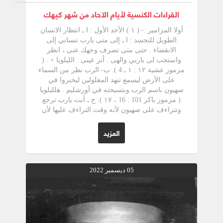
القراءات الكنسية لأيام الآحاد من شهر كيهك
أولا المزامير :- ( ۱ ) الأحد الأول : ا ـ انتظار الانسان
الطويل للتجسد : ا ـ إلى متى يارب تنساني إلى
الانقضاء . حتى متى تصرف وجهك عنى ، انظر
واستجب لى ياربي والهى . أنر عينى . الليلويا + . (
مزمور عشية ١٢ : ١ ـ 4 ). ب- الرب نظر من السماء
على الأرض ليسمع تنهد المغلولين ليخبروا في
صهيون باسم الرب وبتسبحته في أورشليم . هلليلويا
( مزمور باکر 101 : 16 ، ۱۷ ). ح ـ أنت يارب ترجع
وتتراءف على صهيون لأنه وقت التراءف عليها لأن
الرب يبني صهيون ويظهر بمجده . هلليلويا . ( مزمور
القداس11:101-14). فمزامير الأسبوع الأول كلها
المزيد
تدور حول ضيق الانسان وحاجته للتجسد الإلهى وإن
الله وضع في قلبه وقتاً ليعلن فيه قلبه المملوء رأفة
نحو الانسان. ( ۲ ) الأحد الثاني :- تتحدث مزامير
الأسبوع الثاني عن كيفية التجسد بنبوات من مزامير
05 ديسمبر 2022
العهد القديم . أ‌- طاطيء السموات وانزل - والمس
الجبال فتدخن . أرسل يدك من العلو انقذنى ونجنى
هلليلويا »( مزمور عشية 143 : 2 ، ۷ ) ب‌- « ينزل
مثل المطر على الجزة ومثل قطرات على الأرض
يشرق في أيامه العدل وكثرة السلامة » . العذراء