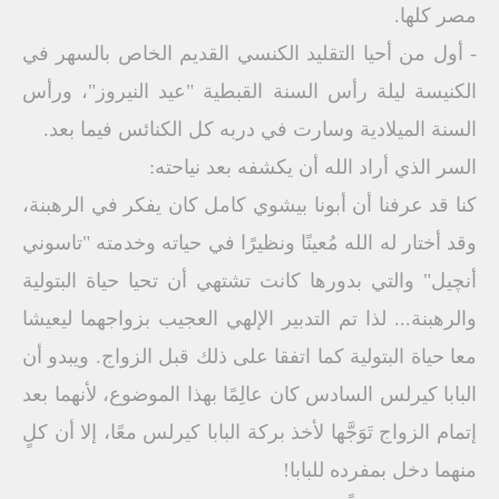
مصر كلها.
- أول من أحيا التقليد الكنسي القديم الخاص بالسهر في
الكنيسة ليلة رأس السنة القبطية "عيد النيروز"، ورأس
السنة الميلادية وسارت في دربه كل الكنائس فيما بعد.
السر الذي أراد الله أن يكشفه بعد نياحته:
كنا قد عرفنا أن أبونا بيشوي كامل كان يفكر في الرهبنة،
وقد أختار له الله مُعينًا ونظيرًا في حياته وخدمته "تاسوني
أنچيل" والتي بدورها كانت تشتهي أن تحيا حياة البتولية
والرهبنة... لذا تم التدبير الإلهي العجيب بزواجهما ليعيشا
معا حياة البتولية كما اتفقا على ذلك قبل الزواج. ويبدو أن
البابا كيرلس السادس كان عالِمًا بهذا الموضوع، لأنهما بعد
إتمام الزواج تَوَجَّها لأخذ بركة البابا كيرلس معًا، إلا أن كلٍ
منهما دخل بمفرده للبابا!