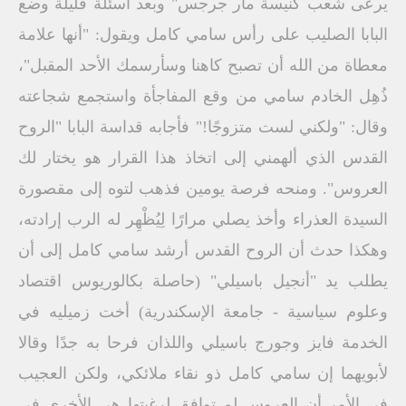
يرعى شعب كنيسة مار جرجس" وبعد أسئلة قليلة وضع
البابا الصليب على رأس سامي كامل ويقول: "أنها علامة
معطاة من الله أن تصبح كاهنا وسأرسمك الأحد المقبل"،
ذُهِل الخادم سامي من وقع المفاجأة واستجمع شجاعته
وقال: "ولكني لست متزوجًا!" فأجابه قداسة البابا "الروح
القدس الذي ألهمني إلى اتخاذ هذا القرار هو يختار لك
العروس". ومنحه فرصة يومين فذهب لتوه إلى مقصورة
السيدة العذراء وأخذ يصلي مرارًا لِيُظْهِر له الرب إرادته،
وهكذا حدث أن الروح القدس أرشد سامي كامل إلى أن
يطلب يد "أنجيل باسيلي" (حاصلة بكالوريوس اقتصاد
وعلوم سياسية - جامعة الإسكندرية) أخت زميليه في
الخدمة فايز وجورج باسيلي واللذان فرحا به جدًا وقالا
لأبويهما إن سامي كامل ذو نقاء ملائكي، ولكن العجيب
في الأمر أن العروس لم توافق لرغبتها هي الأخرى في