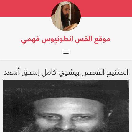
موقع القس انطونيوس فهمي
Toggle navigation
المتنيح القمص بيشوي كامل إسحق أسعد