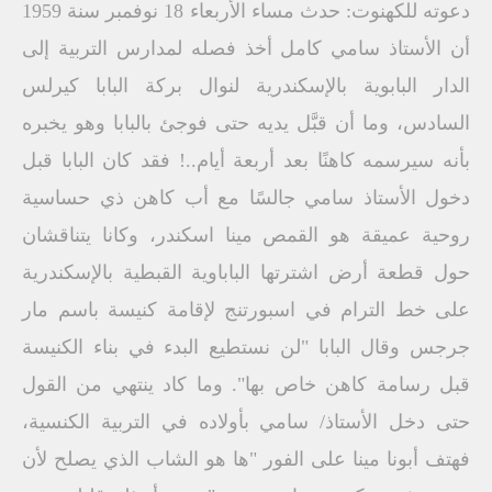
دعوته للكهنوت: حدث مساء الأربعاء 18 نوفمبر سنة 1959
أن الأستاذ سامي كامل أخذ فصله لمدارس التربية إلى
الدار البابوية بالإسكندرية لنوال بركة البابا كيرلس
السادس، وما أن قبَّل يديه حتى فوجئ بالبابا وهو يخبره
بأنه سيرسمه كاهنًا بعد أربعة أيام..! فقد كان البابا قبل
دخول الأستاذ سامي جالسًا مع أب كاهن ذي حساسية
روحية عميقة هو القمص مينا اسكندر، وكانا يتناقشان
حول قطعة أرض اشترتها الباباوية القبطية بالإسكندرية
على خط الترام في اسبورتنج لإقامة كنيسة باسم مار
جرجس وقال البابا "لن نستطيع البدء في بناء الكنيسة
قبل رسامة كاهن خاص بها". وما كاد ينتهي من القول
حتى دخل الأستاذ/ سامي بأولاده في التربية الكنسية،
فهتف أبونا مينا على الفور "ها هو الشاب الذي يصلح لأن