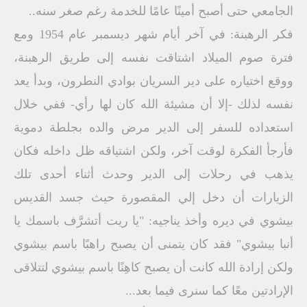
الجامعي حتى أصبح أمينًا عامًا للخدمة رغم صغر سنه..
فكر الرهبنة: في آخر أيام شهر ديسمبر عام 1954 ومع
فترة صوم الميلاد اشتاقت نفسه إلى طريق الرهبنة،
ووقع اختياره على دير السريان بوادي النطرون، وبدأ يعد
نفسه لذلك -إلا أن مشيئة الله كان لها رأي- ففي خلال
استعداده للسفر إلى الدير مرض والده بجلطة دموية
فأرجأ الفكرة لوقت آخر، ولكن اشتياقه ظل داخله فكان
يذهب في رحلات إلى الدير وحدث أثناء أحدى تلك
الزيارات أن دخل إلي المقصورة حيث جسد القديس
بيشوي في ديره وأخذ يناجيه: "يا ريت أتشرَّف باسمك يا
أنبا بيشوي" فقد كان يتمنى أن يصبح راهبًا باسم بيشوي
ولكن إرادة الله كانت أن يصبح كاهِنًا باسم بيشوي لتتلاقى
الإرادتين معًا كما سنرى فيما بعد...