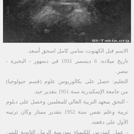
الاسم قبل الكهنوت: سامي كامل اسحق أسعد.
تاريخ ميلاده: 6 ديسمبر 1931 في دمنهور - البحيرة -
مصر.
التعليم: حصل على بكالوريوس علوم (قسم جيولوجيا)
من جامعة الإسكندرية سنة 1951 بتقدير جيد.
- التحق بمعهد التربية العالي للمعلمين وحصل على دبلوم
تربية وعلم نفس سنة 1952 بتقدير ممتاز وكان ترتيبه
الأول على دفعته.
- عمل كمدرس للكيمياء بمدرسة الرمل الثانوية للبنين