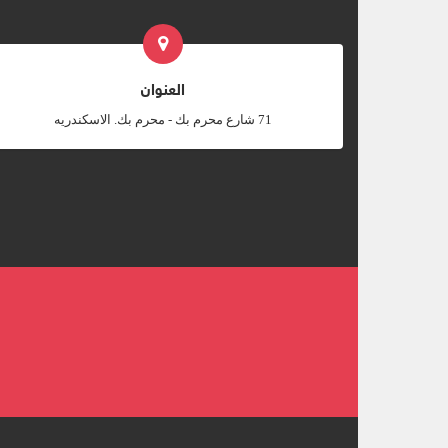
العنوان
‎71 شارع محرم بك - محرم بك. الاسكندريه