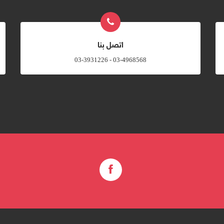
اتصل بنا
03-4968568 - 03-3931226