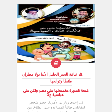
نيافة الحبر الجليل الأنبا بولا مطران
طنطا وتوابعها
قصة قصيرة هتحصلها على مصر ولكن على
العباسية ج3
في إحدى زياراتي لأمريكا حضر شخص
لمقابلتي طالباً المساعدة على الطلاق من