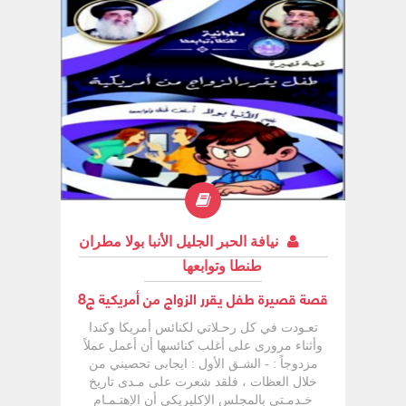
نيافة الحبر الجليل الأنبا بولا مطران
طنطا وتوابعها
قصة قصيرة طفل يقرر الزواج من أمريكية ج8
تعـودت في كل رحـلاتي لكنائس أمريكا وكندا
وأثناء مرورى على أغلب كنائسها أن أعمل عملاً
مزدوجاً : - الشـق الأول : ایجابی تحصيني من
خلال العظات ، فلقد شعرت على مـدى تاريخ
خـدمـتى بالمجلس الإكليريكي أن الإهتـمـام