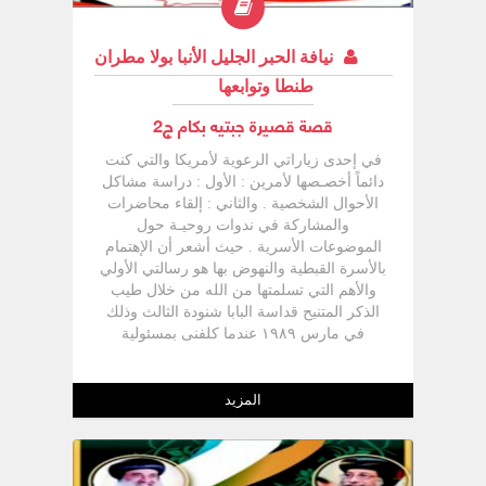
نيافة الحبر الجليل الأنبا بولا مطران
طنطا وتوابعها
قصة قصيرة جبتيه بكام ج2
في إحدى زياراتي الرعوية لأمريكا والتي كنت
دائماً أخصـصها لأمرين : الأول : دراسة مشاكل
الأحوال الشخصية . والثاني : إلقاء محاضرات
والمشاركة في ندوات روحيـة حول
الموضوعات الأسرية . حيث أشعر أن الإهتمام
بالأسرة القبطية والنهوض بها هو رسالتي الأولي
والأهم التي تسلمتها من الله من خلال طيب
الذكر المتنيح قداسة البابا شنودة الثالث وذلك
في مارس ۱۹۸۹ عندما كلفنی بمسئولية
المجلس الإكليريكي العام للأحوال الشخصية .
في هذه المرة تقابلت معى إمرأة أربعينية (
في منتصف الأربعين من العمر ) في حالة من
المزيد
الإضطراب الشديد حيث أنهـا مقـبلة على قرار
صعب جداً عليها حيث أنها كانت ترفض مجرد
التفكير فيه على مدى سنوات كثيرة ، ولكنها
تريد أن تجد دعـمـا مـعنوياً