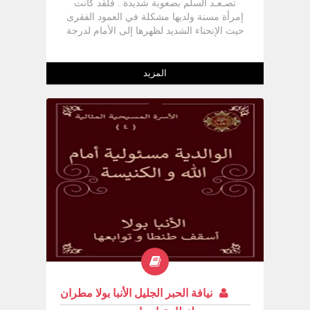
تصـعـد السلم بصعوبة شديدة . فلقد كانت
إمرأة مسنة ولديها مشكلة في العمود الفقرى
حيث الإنحناء الشديد لظهرها إلى الأمام لدرجة
إقتراب رأسها من ركبتيها . ولقد كانت السيدة
المسنة تستند بيسارها على عكاز
المزيد
نيافة الحبر الجليل الأنبا بولا مطران