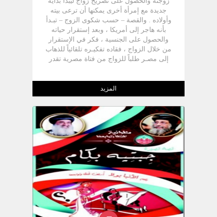
زوجته والحصول على تصريح زواج ليبدأ بداية
جديدة مع إمرأة أخرى يمكنها أن ترعى بيته
وأولاده . والقصة – حسب شكوى الزوج – تبـدأ
بأنه هاجر إلى أمريكا ، وبعد إستقرار حياته
والحصول على الجنسية ، فكر في الإستقرار
من خلال الزواج ، فقاده تفكيـره تلقائياً للذهاب
إلى مصـر طلباً للزواج من فتاة مصرية تقدر
الحياة الزوجية وترعى بيتها وأولادها رعاية
مسيحية .
المزيد