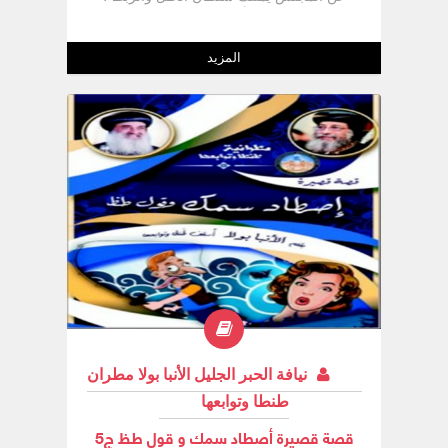
ويسـتـخـدمـه وفـقـاً لأهواء الناس ولو كـان هذا
بخلاف للهدف الذي من أجله أعطاه الرب
لتلاميذه ، ومن خلالهم للكنيسة كلهـا ، وأن
المزيد
سلطان الحل والربط يخص فقط الحل
نيافة الحبر الجليل الأنبا بولا مطران
طنطا وتوابعها
قصة قصيرة أصطاد سمك و قول طظ ج5