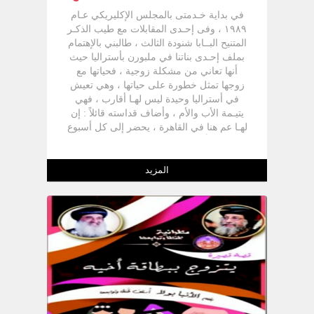
في بداية خـدمتى بالمجلس الإكليريكي عـام
١٩٨٩ ، وفى إحـدى المقابلات مع طيب الذكـر
المتنيح البــابا شنودة الثالث ، طالبني بالإهتمام
بملف إحـدى بناتنا في ملبورن بأستراليا حيث
أنها تعاني من مشكلة زوجية ، فحياتها مع
زوجها تمثل خطورة على حياتها ، وهي تعيش
في أستراليا وحيدة ليس لهـا أقارب ، فهي
يتيـمة الأب والأم ، وأضاف قداسته قائلاً : إن
لهـا عم هنا في القاهرة ، يحضر إلى كل أسبوع
منفعلاً طلباً للمعونة لرفع الظلم عن إبنة أخيه .
بمجرد الإنتهاء من أخذ بركة اللقاء مع قداسة
البابا ذهبت مسرعاً إلى مقر المجلس
المزيد
الإكليريكي باحثاً عن ملف هذه الحالة ، وبالفعل
وجدته ، وعكفت على دراسته كلمة كلمة