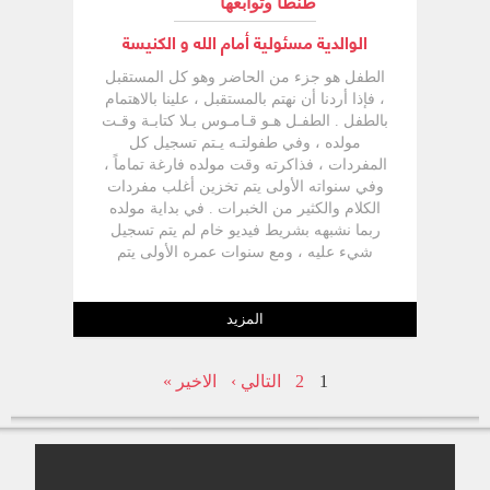
طنطا وتوابعها
الوالدية مسئولية أمام الله و الكنيسة
الطفل هو جزء من الحاضر وهو كل المستقبل
، فإذا أردنا أن نهتم بالمستقبل ، علينا بالاهتمام
بالطفل . الطفـل هـو قـامـوس بـلا كتابـة وقـت
مولده ، وفي طفولتـه يـتم تسجيل كل
المفردات ، فذاكرته وقت مولده فارغة تماماً ،
وفي سنواته الأولى يتم تخزين أغلب مفردات
الكلام والكثير من الخبرات . في بداية مولده
ربما نشبهه بشريط فيديو خام لم يتم تسجيل
شيء عليه ، ومع سنوات عمره الأولى يتم
تسجيل بل حفر المعلومات والمعارف
والأحداث التي تؤثر كثيراً في مستقبله الروحي
والاجتماعي والعلمي والمعرفي ، بل والأبدي .
المزيد
ومن هنا ندرك أهمية الاهتمام بالطفل ، حيث
ينبغي أن يأخذ أولوية اهتمام الكل ( الدولة
1
2
التالي ›
الاخير »
والمجتمع والكنيسة والأسرة ) . لقد تعلمت
الكثير من وسائل الاهتمام بالطفل ، وكان
أغلبها م ن خلال القراءات ، وبعضها من خلال
معاملات الآخرين ، لقد تعايشت وتعلمت من
قداسة البابا شنوده الثالث نيح الله نفسه كيف