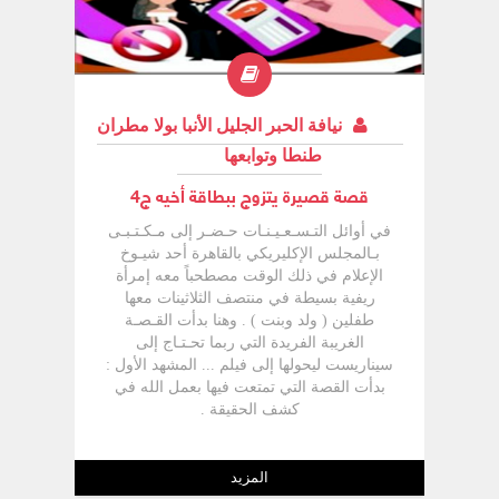
نيافة الحبر الجليل الأنبا بولا مطران
طنطا وتوابعها
قصة قصيرة يتزوج ببطاقة أخيه ج4
في أوائل التـسـعـيـنـات حـضـر إلى مـكـتـبـى
بـالمجلس الإكليريكي بالقاهرة أحد شيـوخ
الإعلام في ذلك الوقت مصطحباً معه إمرأة
ريفية بسيطة في منتصف الثلاثينات معها
طفلين ( ولد وبنت ) . وهنا بدأت القـصـة
الغريبة الفريدة التي ربما تحـتـاج إلى
سیناریست ليحولها إلى فيلم ... المشهد الأول :
بدأت القصة التي تمتعت فيها بعمل الله في
كشف الحقيقة .
المزيد