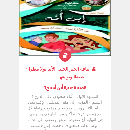
نيافة الحبر الجليل الأنبا بولا مطران
طنطا وتوابعها
قصة قصيرة أبن أمه ج1
المشهد الأول : أثناء صعودي على الدرج (
السلم ) المؤدى إلى مقر المجلس الإكليريكي
العام بالأنبا رويس وهو سلم مرتفع وإرتفاع كل
درجة من درجاته أكثر من الطبيعي بما يعني
في النهاية أن صعوده مرهق وصعب إلى حد ما
. وعند بداية صـعـودى لاحظت إمرأة مسنة