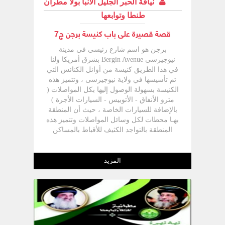
نيافة الحبر الجليل الأنبا بولا مطران
طنطا وتوابعها
قصة قصيرة على باب كنيسة برجن ج7
برجن هو اسم شارع رئيسي في مدينة
نيوجيرسى Bergin Avenue بشرق أمريكا ولنا
في هذا الطريق كنيسة من أوائل الكنائس التي
تم تأسيسها في ولاية نيوجيرسى ، وتتميز هذه
الكنيسة بسهولة الوصول إليها بكل المواصلات (
مترو الأنفاق - الأتوبيس - السيارات الأجرة )
بالإضافة للسيارات الخاصة ، حيث أن المنطقة
بهـا محطات لكل وسائل المواصلات وتتميز هذه
المنطقة بالتواجد الكثيف للأقباط بالمساكن
المحيطة بالكنيسة ، وتعتبر هذه الكنيسة هي
الملجأ الأول لأغلب المهاجرين الجدد لأمريكا
وخاصة لشرق أمريكا . - والكنيسة على إسم
المزيد
الشهيد مارجرجس والقديس الأنبا شنودة رئيس
المتوحدين ، وتخدم أكبر تجمع قبطي في
منطقة نيوجيرسى ،