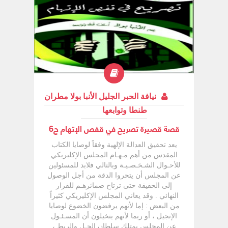
نيافة الحبر الجليل الأنبا بولا مطران
طنطا وتوابعها
قصة قصيرة تصريح في قفص الإتهام ج6
يعد تحقيق العدالة الإلهية وفقاً لوصايا الكتاب
المقدس من أهم مـهـام المجلس الإكليريكي
للأحـوال الشـخـصـيـة وبالتالي فلابد للمسئولين
عن المجلس أن يتحروا الدقة من أجل الوصول
إلى الحقيقة حتى ترتاح ضمائرهـم للقرار
النهائي . وقد يعاني المجلس الإكليريكي كثيراً
من البعض : إما لأنهم يرفضون الخضوع لوصايا
الإنجيل ، أو ربما لأنهم يتخيلون أن المسـئـول
عن المجلس يمتلك سلطان الحـل والربط ،