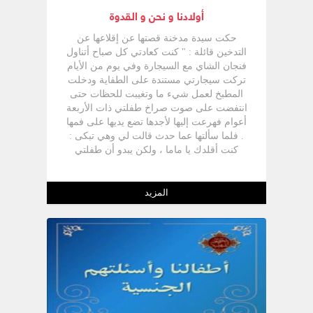
أولادنا و نحن و القدوة
حكت سيدة مدخنة قصتها عن إقلاعها عن
التدخين قائلة : " كنت كعادتي كل صباح أتناول
فنجان الشاي مع السيجارة وفي يوم من الأيام
تركت سيجارتي مستندة على الطفاية ودخلت
المطبخ لعمل شيء ما وتغيبت للحظات حتى
انتفضت على صوت صراخ طفلتي ذات الأربعة
أعوام فهرعت إليها لأجدها تضع يديها على فمها
. فلما سألتها عما حدث قالت لي وهي تبكى :
كنت أقلدك يا ماما ، ولكن يبدو أن طفلتي
وضعت السيجارة مقلوبة فلسعت شفتيها وهنا
شعرت بالذنب الكبير وقررت أن أقلع عن
التدخين " . قصدت أن احكي لكم هذه القصة
المزيد
فقط لكي أوضح لكم خطورة تقليد أبنائنا لنا
وهو ما نسميه " القدوة " . وتقليد أبنائنا لنا
يجعلنا نسأل أنفسنا : هل نحن قدوة حسنة لهم
أم أننا قد نكون قدوة سيئة ؟ كيف نتكلم ؟
وكيف نتصرف ؟ وفيما نرتدي من ملابس وفي
مظهرنا.كيف يرونا ؟ انظروا معي ما يقوله
معلمنا بولس الرسول لتلميذه القديس
تيموثاؤس : " لا يستهن احد بحداثتك بل قدوة