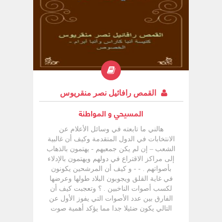
القمص رافائيل نصر منقريوس
المسيحي و المواطنة
هالني ما تابعته في وسائل الأعلام عن
الانتخابات في الدول المتقدمة وكيف أن غالبية
الشعب – إن لم يكن جمعيهم - يهتمون بالذهاب
إلى مراكز الاقتراع في دولهم ويهتمون بالإدلاء
بأصواتهم . - - و كيف أن المرشحين يكونون
في غاية القلق ويجوبون البلاد طولها وعرضها
لكسب أصوات الناخبين . ؟ وتعجبت كيف أن
الفارق بين عدد الأصوات التي يفوز الأول عن
التالي يكون ضئيلا جدا مما يؤكد أهمية صوت
الناخب الواحد ( الفرد ) في أحداث انقلاب في