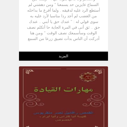
السماع عايزين حد يسمعنا " ومن دهشتي لم
أستطع الرد عليه لدقيقه . ولما أفرغ ما بداخله
من الغضب لم أجد ردا مناسبا لأرد عليه به
سوى قولي له : " عندك حق يا أبني .. عندك
حق .. ثق أنى في المرة الجاية حا أتكلم نصف
الوقت وسأسمعك نصف الوقت " ومن هنا
أدركت أن الناس بدأت تضيق زرعا من السمع
.. لا يقبلو ن ولاسيما الشباب والفتيان _ أن
يجلسوا على المقاعد صامتين بينما نحن نصب
الكلام في رؤوسهم ثم نتركهم ونمضى . ومن
المزيد
هنا أيضا قررت أن أدرس موضوع الحوار ليس
لكي أزيد معرفتي بالأشياء ولكن ليصير الحوار
أسلوبي في التعليم . مـا هـو الحـوار ؟ الحوار
هو الوسيلة التي بمقتضاها تنتقل المعلومة (
اوالمعنی ) بین شخصين أو أكثر مما يدفع على
استمرار الاتصال بينهم . فالحوار هنا وسيلة
اتصال و هو أيضا وسيلة تعلم .