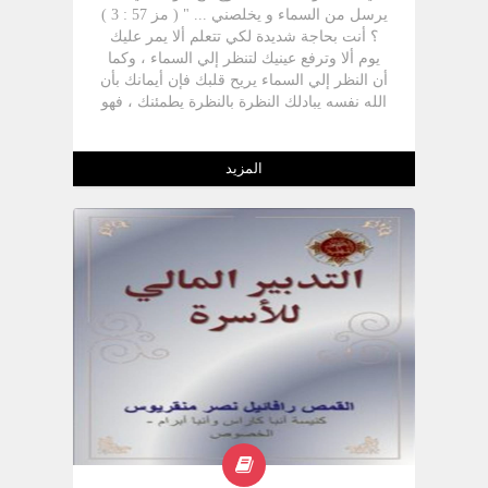
يرسل من السماء و يخلصني ... " ( مز 57 : 3 )
؟ أنت بحاجة شديدة لكي تتعلم ألا يمر عليك
يوم ألا وترفع عينيك لتنظر إلي السماء ، وكما
أن النظر إلي السماء يريح قلبك فإن أيمانك بأن
الله نفسه يبادلك النظرة بالنظرة يطمئنك ، فهو
ينظر إليك من السماء عندما تتألم ويقول : " ...
إني قد رأيت مذلة شعبي الذي في مصر و
سمعت صراخهم من اجل مسخريهم إني
المزيد
علمت أوجاعهم " ( خر 3 : 7 ) ا هل كنت تتصور
أن الله ينظر إلينا من السماء ؟ " الرب من
السماء اشرف على بني البشر لينظر هل من
فاهم طالب الله " ( مز 14 : 2 ) وعندما تشعر
إن الله من السماء ينظر إليك ويراك لا تخف
بل عليك أن فرح لأنه قال لنا : " ... سأراكم
أيضا فتفرح قلوبكم و لا ينزع احد فرحكم منكم
" ( يو 16 : 22 )