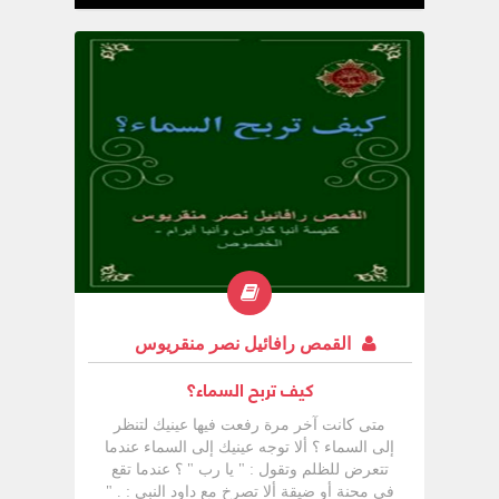
حين سأل أمه ؟ ألم يكن حائرا يبحث عن إجابة
لسؤاله ؟ وهل أجابت عليه بالصدق أم كذبت ؟
أم وبخته ؟ عزيزي القارئ هذا الموقف المحرج
والغريب هو ما دفعني لأن اكتب لك هذا الكتيب
الذي أود فيه أن أكلمك عن أسئلة الأطفال
الجنسية والتي تشعرنا بالارتباك والخجل . لماذا
يسأل الأطفال ؟ وهل من الحكمة أن نجيب
على أسئلتهم ؟ وكيف نجيب عليهم ؟ وأمور
أخري سنتناولها بالبحث والدراسة في الكتيب
الذي بين يديك والذي أصلي ليكون سبب بركة
ومعرفة لك ولكل من يربون الأطفال سواء
أكانوا أمهات أو آباء أو خدام وغير ذلك من
مسئولين عن الأطفال .
القمص رافائيل نصر منقريوس
كيف تربح السماء؟
متى كانت آخر مرة رفعت فيها عينيك لتنظر
إلى السماء ؟ ألا توجه عينيك إلى السماء عندما
تتعرض للظلم وتقول : " يا رب " ؟ عندما تقع
في محنة أو ضيقة ألا تصرخ مع داود النبي : . "