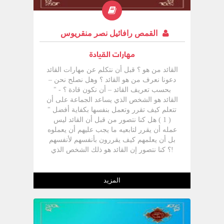
القمص رافائيل نصر منقريوس
مهارات القيادة
القائد من هو ؟ قبل أن نتكلم عن مهارات القائد
دعونا نعرف من هو القائد ؟ وهل نصلح نحن –
بحسب تعريف القائد – أن نكون قادة ؟ - "
القائد هو الشخص الذي يساعد الجماعة على أن
تتعلم كيف تقرر وتعمل بنفسها بكفاية أفضل "
( 1 ) هل كنا نتصور من قبل أن القائد ليس
عمله أن يقرر لتابعيه ما يجب عليهم أن يعملوه
بل أن يعلمهم كيف يقررون بأنفسهم لأنفسهم
!؟ كنا نتصور إن القائد هو ذلك الشخص الذي
يقرر ويعمل كل شيء بنفسه وقد يدفع التابعين
لبعض الأعمال ، ما كنا نتوقع أن القائد دوره
فقط مساعدة تابعيه لكي يتعلموا أن يقرروا
المزيد
وان يعملوا بكفاية وكفاءة أعلى . هناك أيضا
تعريف آخر للقائد : " هو المحرك لنشاط
والجماعة في السعي لتحقيق هدف مشترك " (
2 ) وبناء على ما سبق نستطيع أن نتصور عملية