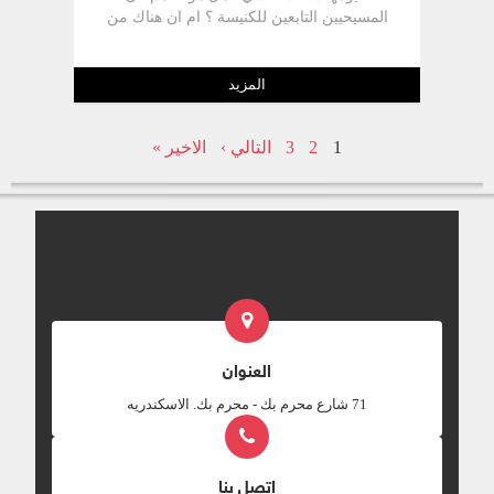
المسيحيين التابعين للكنيسة ؟ ام ان هناك من
لا يذهبون للكنيسة إلا في الاعياد والمواسم ،
وهناك من لا يذهبون للكنيسة اطلاقا . " اي
انسان منكم له مئة خروف واضاع واحدا منها
المزيد
الا يترك التسعة والتسعين في البرية ويذهب
لاجل الضال حتى يجده " ( لو 15 : 4 )
1
2
3
التالي ›
الاخير »
العنوان
‎71 شارع محرم بك - محرم بك. الاسكندريه
اتصل بنا