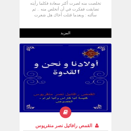
تخلصت منه لصرت أكثر سعادة فكلما رأيته
تضايقت ففكرت في أن أتخلص منه .. ثم
سألته : وبعدما قتلت أخاك هل شعرت
بالسعادة حقا ؟ فأجابني بحسرة شديدة : على
العكس لقد صارت الحياة أسوأ بكثير صرت
أخاف من كل إنسان . اشعر بالقلق . ليتني
المزيد
أموت . فسألته بتعجب : وهل تريد أن تتخلص
من نفسك أيضا ؟ فأجاب : نعم فأنا لم اعد
أطيق نفسي.اكره نفسي . . إذن فلقد قتل
قايين هابيل لأنه لم يستطع أن يقبله.وكان عدم
القبول ( أو الرفض ) هو الخطوة التالية لوجود
الاختلاف ثم كان القتل هو النهاية لعدم قبوله
لأخيه .
القمص رافائيل نصر منقريوس