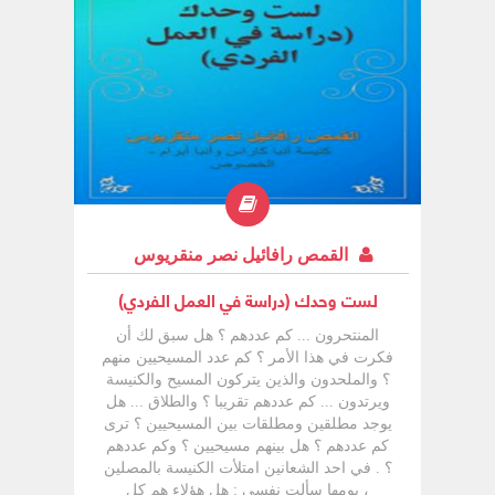
القيادة ككل كما يلي : ( 3 )
القمص رافائيل نصر منقريوس
لست وحدك (دراسة في العمل الفردي)
المنتحرون ... كم عددهم ؟ هل سبق لك أن
فكرت في هذا الأمر ؟ كم عدد المسيحيين منهم
؟ والملحدون والذين يتركون المسيح والكنيسة
ويرتدون ... كم عددهم تقريبا ؟ والطلاق ... هل
يوجد مطلقين ومطلقات بين المسيحيين ؟ تری
کم عددهم ؟ هل بينهم مسيحيين ؟ وكم عددهم
؟ . في احد الشعانين امتلأت الكنيسة بالمصلين
، يومها سألت نفسي : هل هؤلاء هم كل