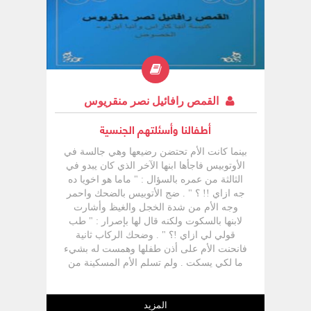
للمؤمنين في الكلام في التصرف في المحبة
في الروح في الإيمان في الطهارة " ( 1 تي 4 :
12 ) فعل الرغم من صغر سن القديس
تيموثاؤس إلا إن معلمنا بولس الرسول يوصيه
بألا يستهن به احد ، ولكن الناس في العادة
يحترمون كبار السن
القمص رافائيل نصر منقريوس
أطفالنا وأسئلتهم الجنسية
بينما كانت الأم تحتضن رضيعها وهي جالسة في
الأوتوبيس فاجأها ابنها الآخر الذي كان يبدو في
الثالثة من عمره بالسؤال : " ماما هو اخويا ده
جه ازاي !! ؟ " . ضج الأتوبيس بالضحك واحمر
وجه الأم من شدة الخجل والغيظ وأشارت
لابنها بالسكوت ولكنه قال لها بإصرار : " طب
قولي لي ازاي !؟ " . وضحك الركاب ثانية
فانحنت الأم على أذن طفلها وهمست له بشيء
ما لكي يسكت . ولم تسلم الأم المسكينة من
تعليقات الركاب الساخرة والسخيفة إلى أن
نزلت في محطتها . غير أن سؤال هذا الطفل
جعلني أفكر وأتساءل : هل كان الطفل مخطئا
المزيد