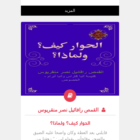
نتيجة الانتخابات . وتأملت كيف يتم الاقتراع
بهدوء وبنظام وبدقة . وسألت نفسي : + لماذا
المزيد
لا يكون الأمر هكذا عندنا ؟ + لماذا لا نهتم
بالذهاب إلى مراكز الاقتراع ؟ ولماذا نرى
فروق صارخة بين عدد الأصوات التي يفوز بها
كل مرشح
القمص رافائيل نصر منقريوس
الحوار كيف؟ ولماذا؟
قابلني بعد العظة وكان واضحا عليه الضيق
والضجر وفاجأني بقوله لي : " زهقنا من