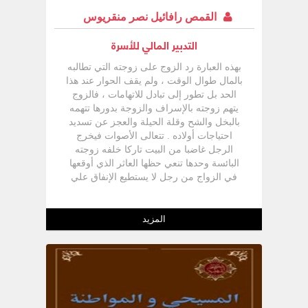
القمص رافائيل نصر منقريوس
التدبير المالي للأسرة
بهذه العبارة رد الزوج على زوجته التي تطالبه
بالمال طوال الوقت ، ولم يقف الحوار عند هذا
الحد بل تطور إلى تبادل للاتهامات ، فالزوج
يتهم زوجته بالإسراف والزوجة بدورها تتهمه
بالبخل والشح وقلة الحيلة والعجز عن تسديد
احتياجات أولاده . تتعالى الأصوات فيخرج
الرجل غاضبا من البيت تاركا خلفه زوجته
البائسة وحدها تنعي حظها العاثر الذي أوقعها
في الزواج من رجل لا يستطيع الإنفاق علي
بيته ، بينما يظن الزوج إن بتركه البيت ستحل
المشكلات من تلقاء ذاتها ! فهل هذه الزوجة –
التي تطلب المال من زوجها دائما مختلفة عن
المزيد
بقية الزوجات ؟ - أم أنها كبقية الزوجات فقط
تريد تدبير احتياجات أسرتها ؟ ربما أنها مسرفة
أو ربما أنها لا تجيد وضع المال في مكانه
الصحيح . وماذا عن زوجها ؟ هل هو بخيل ؟