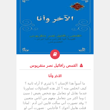
القمص رافائيل نصر منقريوس
الآخر وأنا
ما أسوأ هذا الإنسان ؟ يا ليتري لا أراه ثانية ؟
كيف اتخلص منه ؟ كل هذه التساؤلات تساورنا
عندما نقابل او نتعامل مع شخص بغيض ( سيئ
) وما اكثر من نتعامل معهم من أناس متعبين
!! وقد تصورت أني سألت قايين ابن آدم : لماذا
قتلت هابيل أخوك ؟ فأجابني : تصورت أنى لو