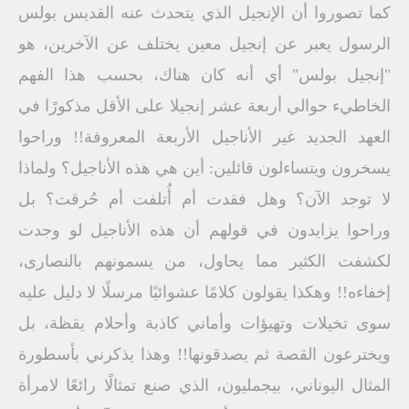
كما تصوروا أن الإنجيل الذي يتحدث عنه القديس بولس
الرسول يعبر عن إنجيل معين يختلف عن الآخرين، هو
"إنجيل بولس" أي أنه كان هناك، بحسب هذا الفهم
الخاطيء حوالي أربعة عشر إنجيلا على الأقل مذكورًا في
العهد الجديد غير الأناجيل الأربعة المعروفة!! وراحوا
يسخرون ويتساءلون قائلين: أين هي هذه الأناجيل؟ ولماذا
لا توجد الآن؟ وهل فقدت أم أُتلفت أم حُرقت؟ بل
وراحوا يزايدون في قولهم أن هذه الأناجيل لو وجدت
لكشفت الكثير مما يحاول، من يسمونهم بالنصارى،
إخفاءه!! وهكذا يقولون كلامًا عشوائيًا مرسلًا لا دليل عليه
سوى تخيلات وتهيؤات وأماني كاذبة وأحلام يقظة، بل
ويخترعون القصة ثم يصدقونها!! وهذا يذكرني بأسطورة
المثال اليوناني، بيجمليون، الذي صنع تمثالًا رائعًا لامرأة