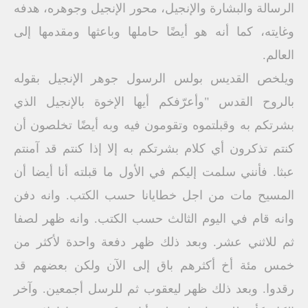
الرسالة والبشارة والإنجيل، محور الإنجيل وجوهره، هدفه
وغايته، كما أنه هو أيضًا حاملها وباعثها ومقدمها إلى
العالم.
ويلخص القديس بولس الرسول جوهر الإنجيل بقوله
بالروح القدس "وأعرّفكم أيها الإخوة بالإنجيل الذي
بشرتكم به وقبلتموه وتقومون فيه وبه أيضًا تخلصون أن
كنتم تذكرون أي كلام بشرتكم به إلا إذا كنتم قد آمنتم
عبثا. فأنني سلمت إليكم في الأول ما قبلته أنا أيضا أن
المسيح مات من اجل خطايانا حسب الكتب. وانه دفن
وانه قام في اليوم الثالث حسب الكتب. وانه ظهر لصفا
ثم للاثني عشر. وبعد ذلك ظهر دفعة واحدة لأكثر من
خمس مئة أخ أكثرهم باق إلى الآن ولكن بعضهم قد
رقدوا. وبعد ذلك ظهر ليعقوب ثم للرسل أجمعين. وآخر