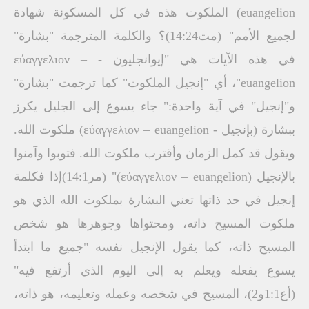
euangelion) الملكوت هذه في كل المسكونة شهادة
لجميع الأمم" (مت14:24)؟ والكلمة المترجمة "بشارة"
في هذه الآيات هي "إيوانجليون - εύαγγελιον –
euangelion"، أي "إنجيل الملكوت" كما ترجمت "بشارة"
و"إنجيل" في آية واحدة:" جاء يسوع إلى الجليل يكرز
ببشارة (بإنجيل - εύαγγελιον – euangelion) ملكوت الله.
ويقول قد كمل الزمان وأقترب ملكوت الله. فتوبوا وآمنوا
بالإنجيل (εύαγγελιον – euangelion)" (مر14:1)إذا فكلمة
إنجيل في حد ذاتها تعني البشارة بملكوت الله الذي هو
ملكوت المسيح ذاته، ومحتواها وجوهرها هو شخص
المسيح ذاته، كما يقول الإنجيل نفسه "جميع ما ابتدأ
يسوع يفعله ويعلم به إلى اليوم الذي أرتفع فيه"
(أع1:1و2)، المسيح في شخصه وعمله وتعليمه، هو ذاته،