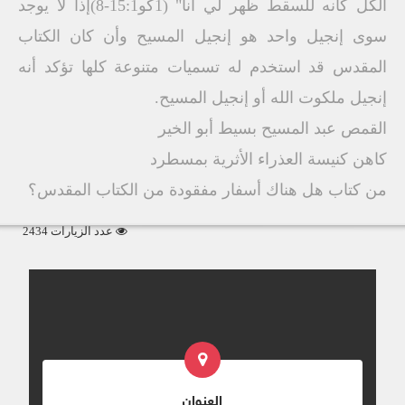
الكل كأنه للسقط ظهر لي أنا" (1كو15:1-8)إذا لا يوجد
سوى إنجيل واحد هو إنجيل المسيح وأن كان الكتاب
المقدس قد استخدم له تسميات متنوعة كلها تؤكد أنه
إنجيل ملكوت الله أو إنجيل المسيح.
القمص عبد المسيح بسيط أبو الخير
كاهن كنيسة العذراء الأثرية بمسطرد
من كتاب هل هناك أسفار مفقودة من الكتاب المقدس؟
عدد الزيارات 2434
العنوان