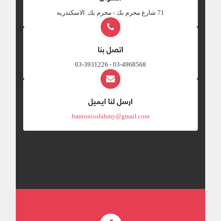
‎71 شارع محرم بك - محرم بك. الاسكندريه
اتصل بنا
03-4968568 - 03-3931226
ارسل لنا ايميل
frantoniosfahmy@gmail.com