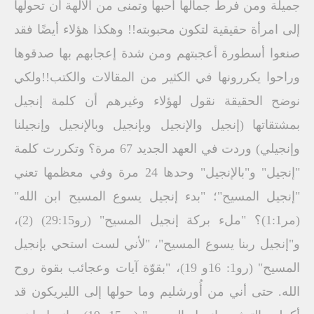
جميلة ومن فرط جمالها أحبها وتمنى من الآلهة أن تحولها
إلى امرأة حقيقية لتكون محبوبته!! وهكذا هؤلاء أيضًا فقد
صنعوا أسطورة أعجبتهم ومن شدة إعجابهم بها صدقوها
وراحوا يكررونها في الكثير من المقالات والكتب!!ولكي
نوضح الحقيقة نقول لهؤلاء وغيرهم أن كلمة إنجيل
بمشتقاتها (إنجيل والإنجيل وبإنجيل وبالإنجيل وإنجيلنا
وإنجيلي) وردت في العهد الجديد 67 مرة؟ وتكررت كلمة
"إنجيل" و"بالإنجيل" وحدها 24 مرة وفي معظمها تعني
"إنجيل المسيح"؛ "بدء إنجيل يسوع المسيح ابن الله"
(مر1:1)؟ "ملء بركة إنجيل المسيح" (رو29:15) (2)،
و"إنجيل ربنا يسوع المسيح"، "لأني لست استحي بإنجيل
المسيح" (رو1: 16و 19)، "بقوّة آيات وعجائب بقوة روح
الله. حتى أني من أُورشليم وما حولها إلى الليريكون قد