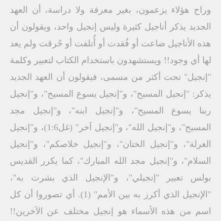
وراح هؤلاء يزعمون، بغير معرفة ولا دراسة، أن العهد
الجديد يذكر أناجيل كثيرة وليس إنجيل واحد، ويقولون أن
هذه الأناجيل ضاعت أو فُقدت أو أُتلفت أو حُرقت ولم يعد
لها أي وجود!! ويستشهدون باستخدام الكتاب لتعبير وكلمة
"إنجيل" تحت أكثر من مسمى، فيقولون أن العهد الجديد
يذكر: "إنجيل المسيح"، و"إنجيل يسوع المسيح"، و"إنجيل
ربنا يسوع المسيح"، و"إنجيل ابنه"، و"إنجيل مجد
المسيح"، و"إنجيل الله"، و"إنجيل آخر" (غل1:6)، و"إنجيل
الغرلة"، و"إنجيل الختان"، و"إنجيل خلاصكم"، و"إنجيل
السلام"، و"إنجيل مجد الله المبارك"، كما يكرر القديس
بولس تعبير "إنجيلي"، و"الإنجيل الذي بشرت به"،
"الإنجيل الذي أكرز به بين الأمم" (1). أي تصوروا أن كل
اسم من هذه الأسماء هو إنجيل مختلف عن الآخرين!!