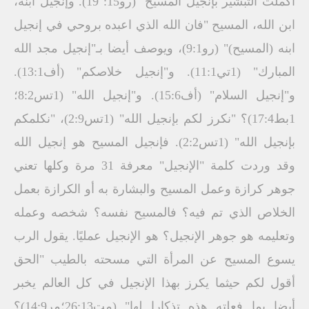
أكملت التبشير بإنجيل المسيح" (رو15: 19). وإنجيل ابنه،
ابن الله، المسيح "فان الله الذي اعبده بروحي في إنجيل
ابنه (المسيح)" (رو9:1)، ويوصف أيضا بـ"إنجيل مجد الله
المبارك" (1تي11:1). و"إنجيل خلاصكم" (أف13:1).
و"إنجيل السلام" (أف15:6). و"إنجيل الله" (1تس8:2؛
1بط17:4)؟ "نكرز لكم بإنجيل الله" (1تس2:9)، "نكلمكم
بإنجيل الله" (1تس2:2). فإنجيل المسيح هو إنجيل الله
وقد وردت كلمة "الإنجيل" معرفة 31 مرة وكلها تعني
جوهر كرازة وعمل المسيح والبشارة به أو الكرازة بعمل
الخلاص الذي تم فيه؟ فالمسيح نفسه؟ شخصه وعمله
وتعليمه هو جوهر الإنجيل؟ هو الإنجيل عمليًا. يقول الرب
يسوع المسيح عن المرأة التي مسحته بالطيب "الحق
أقول لكم حيثما يكرز بهذا الإنجيل في كل العالم يخبر
أيضا بما فعلته هذه تذكارا لها" (مت26:13؛مر14:9)؟