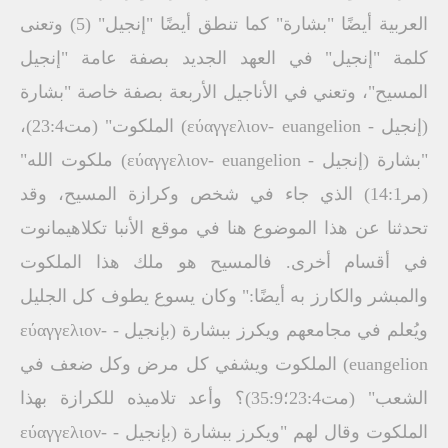
العربية أيضًا "بشارة" كما تنطق أيضًا "إنجيل" (5) وتعنى
كلمة "إنجيل" في العهد الجديد بصفة عامة "إنجيل
المسيح"، وتعني في الأناجيل الأربعة بصفة خاصة "بشارة
(إنجيل - εύαγγελιον- euangelion) الملكوت" (مت23:4)،
"بشارة (إنجيل - εύαγγελιον- euangelion) ملكوت الله"
(مر14:1) الذي جاء في شخص وكرازة المسيح، وقد
تحدثنا عن هذا الموضوع هنا في موقع الأنبا تكلاهيمانوت
في أقسام أخرى. فالمسيح هو ملك هذا الملكوت
والمبشر والكارز به أيضًا:" وكان يسوع يطوف كل الجليل
ويُعلم في مجامعهم ويكرز ببشارة (بإنجيل - εύαγγελιον-
euangelion) الملكوت ويشفي كل مرض وكل ضعف في
الشعب" (مت23:4؛35:9)؟ وأعد تلاميذه للكرازة بهذا
الملكوت وقال لهم "ويكرز ببشارة (بإنجيل - εύαγγελιον-