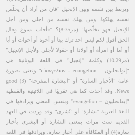
ويربط بين نفسه وبين الإنجيل "فان من أراد أن يخلّص
نفسه يهلكها. ومن يهلك نفسه من اجلي ومن أجل
الإنجيل فهو يخلّصها" (مر8:35)؟ "فأجاب يسوع وقال
الحق أقول لكم ليس احد ترك بيتا أو أخوة أو أخوات أو أبا
أو أما أو امرأة أو أولادا أو حقولا لأجلي ولأجل الإنجيل"
(مر10:29) وكلمة "إنجيل" في اللغة اليونانية هي
"إيوانجليون – εύαγγελιον - euangelion" وتعنى بصورة
عامة "الأخبار السارة" أو "البشارة المفرحة" (3) good
News. وقد أخذت كما هي تقريبًا في اللاتينية والقبطية
"إيفانجليون – evangelion" وبنفس المعنى ويرادفها في
اللغة العبرية "بشارة" أو "بُشرى" وقد وردت في العهد
القديم ست مرات بمعنى البشارة أو البشرى بأخبار
سارة(4) أو المكافأة على أخبار سارة. ويرادفها في اللغة