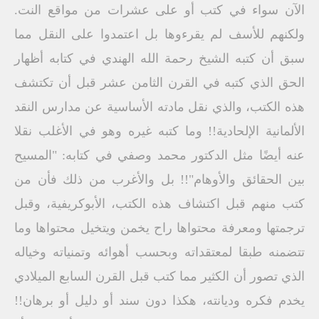
الآن سواء في كتب أو على عشرات من مواقع النت.
ولكنهم للأسف لم يقرءوها بل اعتمدوا على النقل مما
سبق أن كتبه الشيخ رحمة الله الهندي في كتابه أظهار
الحق الذي كتبه في القرن الثامن عشر قبل أن تكتشف
هذه الكتب، والذي نقل مادته الأساسية عن مدارس النقد
الألمانية الإلحادية!! وما كتبه غيره وهو في الأغلب نقلا
عنه أيضًا مثل الدكتور محمد وصفي في كتابه: "المسيح
بين الحقائق والأوهام"!! بل والأغرب من ذلك فأن من
كتب منهم قبل اكتشاف هذه الكتب، الأبوكريفية، وقبل
ترجمتها ومعرفة محتواها راح يخمن ويتخيل محتواها وما
تتضمنه طبقا لمعتقداته وبحسب أهوائه وتمنياته وخياله
الذي تصور أن الكثير مما كتب قبل القرن السابع الميلادي
يخدم فكره وديانته، هكذا دون سند أو دليل أو برهان!!