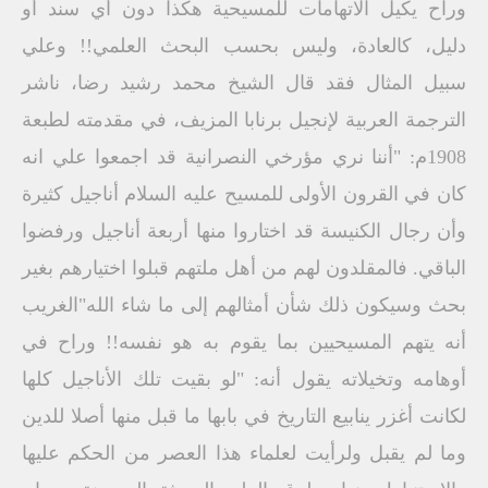
وراح يكيل الاتهامات للمسيحية هكذا دون أي سند أو
دليل، كالعادة، وليس بحسب البحث العلمي!! وعلي
سبيل المثال فقد قال الشيخ محمد رشيد رضا، ناشر
الترجمة العربية لإنجيل برنابا المزيف، في مقدمته لطبعة
1908م: "أننا نري مؤرخي النصرانية قد اجمعوا علي انه
كان في القرون الأولى للمسيح عليه السلام أناجيل كثيرة
وأن رجال الكنيسة قد اختاروا منها أربعة أناجيل ورفضوا
الباقي. فالمقلدون لهم من أهل ملتهم قبلوا اختيارهم بغير
بحث وسيكون ذلك شأن أمثالهم إلى ما شاء الله"الغريب
أنه يتهم المسيحيين بما يقوم به هو نفسه!! وراح في
أوهامه وتخيلاته يقول أنه: "لو بقيت تلك الأناجيل كلها
لكانت أغزر ينابيع التاريخ في بابها ما قبل منها أصلا للدين
وما لم يقبل ولرأيت لعلماء هذا العصر من الحكم عليها