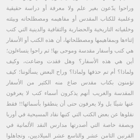
وراحوا يدّعون بغير علم ولا معرفة أو دراسة حقيقية
وعلمية للكتاب المقدس أو مفاهيمه ومصطلحاته وبيئته
وخلفياته التاريخية والحضارية والثقافية والدينية التي كتب
إثناءها وبمفاهيمها ومصطلحاتها، أن هذه الكتب أو الأسفار
هي كتب وأسفار مقدسة وموحى بها! ثم راحوا يتساءلون؛
أين هي هذه الأسفار؟ وهل فقدت وضاعت، وكيف
ولماذا؟ أم تم حذفها ولماذا؟ وراح البعض يسألوننا؛ كيف
تؤمنون بكتاب مقدس ضاع منه الكثير من الأسفار
المقدسة والغريب أنهم يذكرون أسماء كتب لا يعرفون
عنها شيئًا بل ولا يعرفون حتى أن ينطقوا بأسمائها!! فقط
نقلوها عن بعض الكتب التي كتبها نقاد المسيحية في أوربا
وبصفة خاصة التي أصدرتها مدارس النقد الألمانية في
القرنين الثامن عشر والتاسع عشر الميلاديين، وتجاهلوا