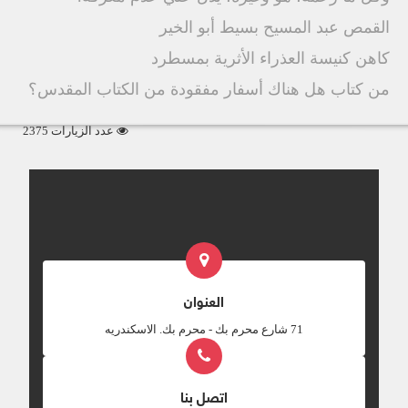
القمص عبد المسيح بسيط أبو الخير
كاهن كنيسة العذراء الأثرية بمسطرد
من كتاب هل هناك أسفار مفقودة من الكتاب المقدس؟
عدد الزيارات 2375
العنوان
‎71 شارع محرم بك - محرم بك. الاسكندريه
اتصل بنا