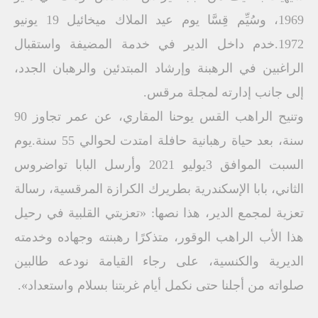
1969، وسُيِّم قِسَّا يوم عيد الملاك ميخائيل 19 يونيو
1972.خدم داخل الدير في خدمة المضيفة واستقبال
الراغبين في الرهبنة وإرشاد المبتدئين والرهبان الجدد،
إلى جانب إدارته لمجلة مرقس.
وتنيح الراهب القس يوحنا المقاري، عن عمر تجاوز 90
سنة، بعد حياة رهبانية حافلة امتدت لحوالي 55 سنة.يوم
السبت الموافق 3يوليو 2021 وأرسل البابا تواضروس
الثاني، بابا الإسكندرية بطريرك الكرازة المرقسية، رسالة
تعزية لمجمع الدير، هذا نصها: «تعزيتي القلبية في رحيل
هذا الأب الراهب الوقور، متذكرًا رهبنته وجهاده وخدمته
الديرية والكنسية، على رجاء القيامة نودعه طالبين
صلواته من أجلنا حتى نكمل أيام غربتنا بسلام واستعداد».