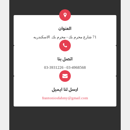
العنوان
‎71 شارع محرم بك - محرم بك. الاسكندريه
اتصل بنا
03-4968568 - 03-3931226
ارسل لنا ايميل
frantoniosfahmy@gmail.com