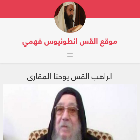
موقع القس انطونيوس فهمي
Toggle navigation
الراهب القس يوحنا المقارى