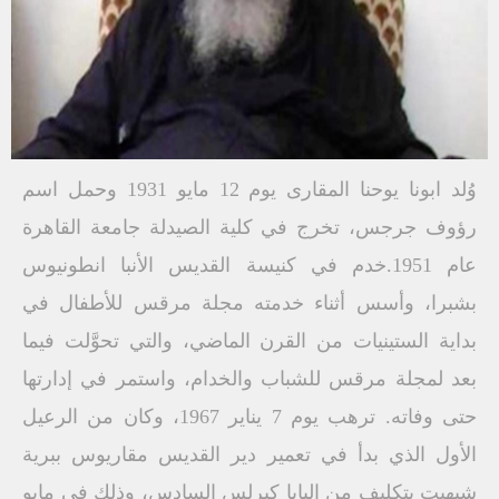
وُلد ابونا يوحنا المقارى يوم 12 مايو 1931 وحمل اسم
رؤوف جرجس، تخرج في كلية الصيدلة جامعة القاهرة
عام 1951.خدم في كنيسة القديس الأنبا انطونيوس
بشبرا، وأسس أثناء خدمته مجلة مرقس للأطفال في
بداية الستينيات من القرن الماضي، والتي تحوَّلت فيما
بعد لمجلة مرقس للشباب والخدام، واستمر في إدارتها
حتى وفاته. ترهب يوم 7 يناير 1967، وكان من الرعيل
الأول الذي بدأ في تعمير دير القديس مقاريوس ببرية
شيهيت بتكليف من البابا كيرلس السادس، وذلك في مايو