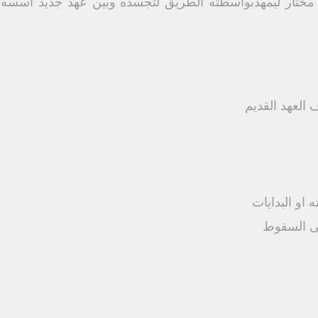
ختار ليمهدبواسطته الطريق لتجسده وبين عهد جديد اسسه باب
 العهد القديم
ه او البدايات
حتى السقوط