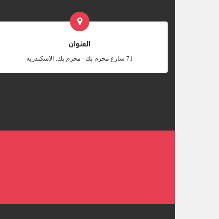
العنوان
‎71 شارع محرم بك - محرم بك. الاسكندريه