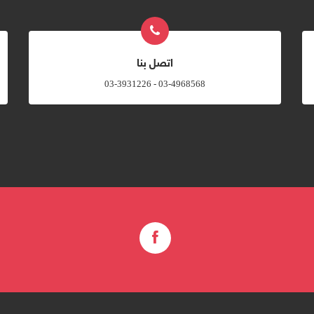
اتصل بنا
03-4968568 - 03-3931226