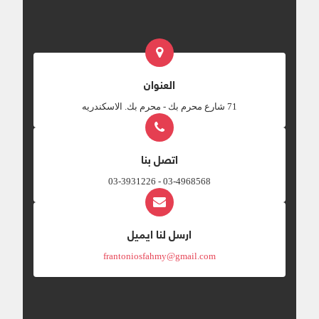
العنوان
‎71 شارع محرم بك - محرم بك. الاسكندريه
اتصل بنا
03-4968568 - 03-3931226
ارسل لنا ايميل
frantoniosfahmy@gmail.com