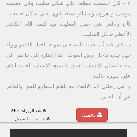
ج - كان الشعب منظما علي شكل صليب وفي وسطه
موسى و هرون وعشائر سبط لاوي علي شكل صليب ،
كأن رحلتي هي حمل الصليب مع كلمة الله الكاهن
الأعظم حامل الصليب .
د - كان لابد أن يحدث التيه حتى يموت الجيل القديم ويولد
جيل جديد يدخل أرض الموعد ، هذا إشارة إلى حاجتي إلى
موت أعمال الإنسان العتيق والتمتع بالإنسان الجديد الذي
علي صورة خالقي .
و- في رحلتي لابد الالتقاء مع بلعام المقاوم للحق والعاجز
عن أن يلعنني .
عدد الزيارات 2408
تحميل
عدد مرات التحميل 771