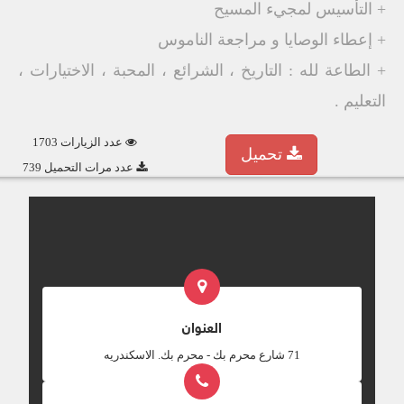
+ التأسيس لمجيء المسيح
+ إعطاء الوصايا و مراجعة الناموس
+ الطاعة لله : التاريخ ، الشرائع ، المحبة ، الاختيارات ،
التعليم .
عدد الزيارات 1703
تحميل
عدد مرات التحميل 739
العنوان
‎71 شارع محرم بك - محرم بك. الاسكندريه