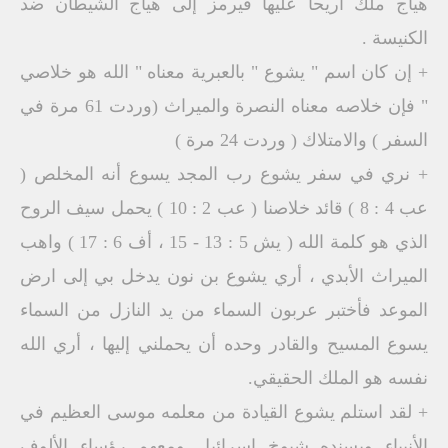
هياج ملك أريحا عليها فيرمز إلى هياج الشيطان ضد
الكنيسة .
+ إن كان اسم " يشوع " بالعبرية معناه " الله هو خلاصي
" فإن خلاصه معناه النصرة والميراث (وردت 61 مرة في
السفر ) والامتلاك ( وردت 24 مرة )
+ نري في سفر يشوع رب المجد يسوع أنه المخلص (
عب 4 : 8 ) قائد خلاصنا ( عب 2 : 10 ) يحمل سيف الروح
الذي هو كلمة الله ( يش 5 : 13 - 15 ، أف 6 : 17 ) واهب
الميراث الأبدي ، أري يشوع بن نون يدخل بي إلى ارض
الموعد فأختبر عربون السماء من يد النازل من السماء
يسوع المسيح والقادر وحده أن يحملني إليها ، أري الله
نفسه هو الملك الحقيقي.
+ لقد استلم يشوع القيادة من معلمه موسى العظيم في
الأنبياء ويسنده شيوخ إسرائيل ومعهم رؤساء الألوف