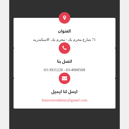
العنوان
‎71 شارع محرم بك - محرم بك. الاسكندريه
اتصل بنا
03-4968568 - 03-3931226
ارسل لنا ايميل
frantoniosfahmy@gmail.com