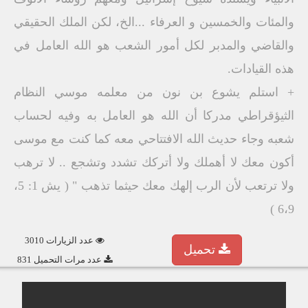
والمئات والخمسين و العرفاء ...الخ، لكن الملك الحقيقي
والقاضي والمدبر لكل أمور الشعب هو الله العامل في
هذه القيادات.
+ استلم يشوع بن نون من معلمه موسي النظام
الثيؤقراطي مدركا أن الله هو العامل به وفيه لحساب
شعبه وجاء حديث الله الافتتاحي معه كما كنت مع موسى
أكون معك لا أهملك ولا أتركك تشدد وتشجع .. لا ترهب
ولا ترتعب لأن الرب إلهك معك حيثما تذهب " ( يش 1: 5،
6،9 )
عدد الزيارات 3010
تحميل
عدد مرات التحميل 831