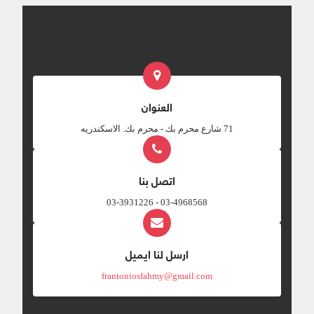
العنوان
‎71 شارع محرم بك - محرم بك. الاسكندريه
اتصل بنا
03-4968568 - 03-3931226
ارسل لنا ايميل
frantoniosfahmy@gmail.com