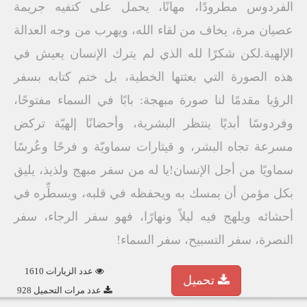
الفردوس مطرودًا، مهانًا، يحمل على كتفيه جريمة
عصيان مرة، يخاف من لقاء الله، ويهرب من وجه العدالة
الإلهية.لكن شكرًا لله الذي لم يترك الإنسان يعيش في
هذه الصورة التي بعثتها الخطية، بل ختم كتابه بسفر
الرؤيا مقدمًا لنا صورة مبهجة: بابًا في السماء مفتوحًا،
وفردوسًا أبديًا ينتظر البشرية، وأحضانًا إلهيّة تركض
مسرعة تجاه البشر، و قيثارات سماويّة و فرحًا وعُرسًا
سماويًا من أجل الإنسان!يا له من سفر مبهج ولذيذ، يليق
بكل مؤمن أن يمسك به ويحفظه في قلبه، ويسطِّره في
أحشائه ويلهج فيه ليلاً ونهارًا، فهو سفر الرجاء، سفر
النصرة، سفر التسبيح، سفر السماء!
عدد الزيارات 1610
تحميل
عدد مرات التحميل 928