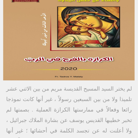
لم يختر السيد المسيح القديسة مريم من بين الاثني عشر
تلميذا ولا من بين السبعين رسولاً ، غير أنها كانت نموذجا
رائعا وفعالاً في ممارستها الكرازة العملية . بصمتها لم
تخبر خطيبها القديس يوسف عن بشارة الملاك جبرائيل ،
ولا أعلنت له عن تجسد الكلمة في أحشائها ؛ غير أنها