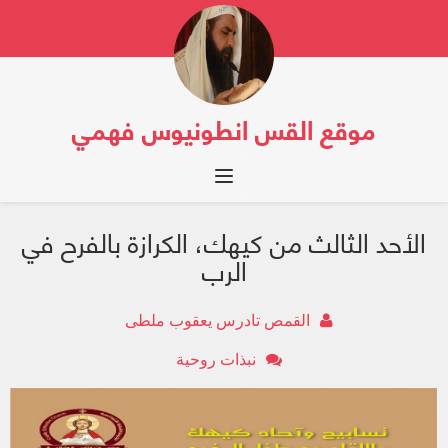
موقع القس انطونيوس فهمي
Toggle navigation
الأحد الثالث من كيهك، الكرازة بالفرح في
الرب
القمص تادرس يعقوب ملطى
نبذات روحية