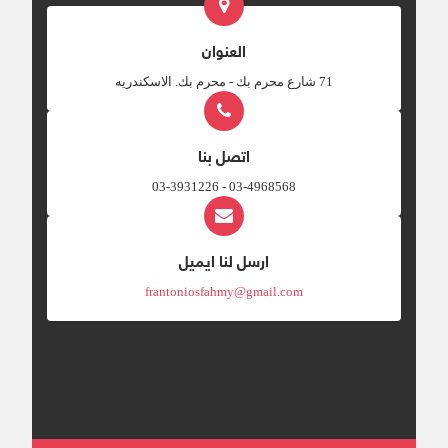
العنوان
‎71 شارع محرم بك - محرم بك. الاسكندريه
اتصل بنا
03-4968568 - 03-3931226
ارسل لنا ايميل
frantoniosfahmy@gmail.com