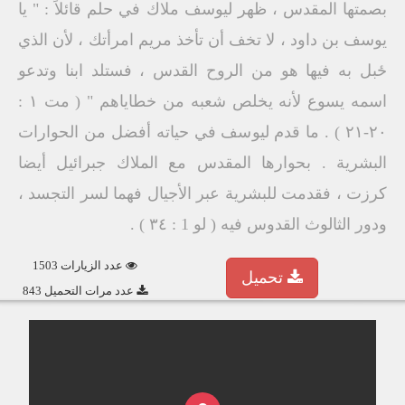
بصمتها المقدس ، ظهر ليوسف ملاك في حلم قائلاً : " يا
یوسف بن داود ، لا تخف أن تأخذ مریم امرأتك ، لأن الذي
ځبل به فيها هو من الروح القدس ، فستلد ابنا وتدعو
اسمه يسوع لأنه يخلص شعبه من خطاياهم " ( مت ۱ :
۲۰-٢١ ) . ما قدم ليوسف في حياته أفضل من الحوارات
البشرية . بحوارها المقدس مع الملاك جبرائيل أيضا
كرزت ، فقدمت للبشرية عبر الأجيال فهما لسر التجسد ،
ودور الثالوث القدوس فيه ( لو 1 : ٣٤ ) .
عدد الزيارات 1503
تحميل
عدد مرات التحميل 843